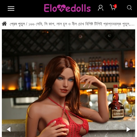
0
মেনু
প্রেম পুতুল
১৬৬ সেমি, সি কাপ, লাল চুল ও নীল চোখ বিশিষ্ট টিপিই প্রাপ্তবয়স্ক পুতুল,
/
কানাডার স্টক