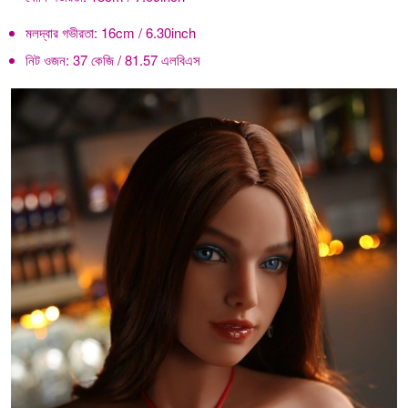
মলদ্বার গভীরতা:
16cm / 6.30inch
নিট ওজন:
37 কেজি / 81.57 এলবিএস