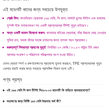
এই মডেলটি কাদের জন্য সবচেয়ে উপযুক্ত
শ্রেষ্ঠ মিল:
কানাডিয়ান ক্রেতারা ১৬৬ সেমি, সি কাপ, তামাটে চুলের স্টাইল এবং গুদামের
সুস্পষ্ট স্টক শনাক্তকরণ সহ একটি প্রাপ্তবয়স্ক টিপিই পুতুল চাইছেন।
অন্য একটি মডেল বিবেচনা করুন:
কানাডার বাইরের ক্রেতারা, যাঁরা উচ্চতা বেছে নেওয়ার
সুবিধা চান, অথবা যাঁদের সহজে চলাচলের জন্য হালকা গড়ন প্রয়োজন।
গুরুত্বপূর্ণ সিদ্ধান্ত গ্রহণের মুহূর্ত:
নির্ধারিত ৩৭ কেজি / ৮১.৫৭ পাউন্ড নিট ওজন
আপনার সংরক্ষণ ও পরিচালনা পরিকল্পনার অংশ হওয়া উচিত।
যেসব ক্রেতা স্পর্শ ও রক্ষণাবেক্ষণের প্রত্যাশা তুলনা করছেন,
TPE প্রাপ্তবয়স্ক পুতুল
এরপরে যাচাই করার জন্য সবচেয়ে প্রাসঙ্গিক বিভাগ হলো এটি।
পণ্য প্রশ্ন
এই ১৬৬ সেমি সি কাপ টিপিই সিএ০২-০৩ মডেলটি কি বাড়িতে ব্যবহারযোগ্য?
সংরক্ষণের জন্য নির্দিষ্ট ১৬৩ সেমি উচ্চতার অর্থ কী?