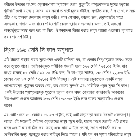
শরীরের উপরের অংশের ক্লোজ-আপ অ্যাঙ্গেল থেকে পুতুলটির বাস্তবসম্মত মুখের গড়নের
খুঁটিনাটি দেখা যাচ্ছে। আমরা এর লম্বা তামাটে চুলের স্টাইল, সুগঠিত ভ্রু, নীল চোখ, লালচে
ঠোঁট এবং হালকা মেকআপ লক্ষ্য করি। লাল পোশাক, কানের দুল, ব্রেসলেটের মতো
অলঙ্কার, গ্লাস এবং বারের পরিবেশটি কেবল ছবির সাজসজ্জার অংশ, তাই এগুলো
অন্তর্ভুক্ত আছে বলে ধরে না নিয়ে, উপস্থাপনা বিচার করার জন্য আমরা এগুলোই ব্যবহার
করার পরামর্শ দিই।
স্থির ১৬৬ সেমি সি কাপ অনুপাত
এটি উচ্চতা বাছাই করার সুযোগসহ একটি তালিকা নয়, যা কেনার সিদ্ধান্তকে আরও সহজ
করে তুলতে পারে। তালিকাভুক্ত শারীরিক গড়নটি হলো ১৬৬ সেমি / ৬৫.৩৫ ইঞ্চি, যার
মধ্যে রয়েছে ৮০ সেমি / ৩১.৫০ ইঞ্চি বক্ষ, সি কাপ ব্রা সাইজ, ৫৮ সেমি / ২২.৮৩ ইঞ্চি
কোমর এবং ৮৭ সেমি / ৩৪.২৫ ইঞ্চি নিতম্ব। এই সমন্বয় ক্রেতাদের একটি লম্বা
প্রাপ্তবয়স্ক পুতুলের অবয়ব দেয়, যার কোমর সুস্পষ্ট এবং শারীরিক গড়ন সুষম সি কাপ।
একই উচ্চতার প্রাপ্তবয়স্ক পুতুলের তুলনা করার সময় ক্রেতারা কাছাকাছি আকারের
বিকল্পগুলো দেখতে আমাদের ১৬৬ সেমি / ৬৫.৩৫ ইঞ্চি লাভ ডলের সম্ভারটিও দেখতে
পারেন।
এর মোট ওজন ৩৭ কেজি / ৮১.৫৭ পাউন্ড, তাই এটি নাড়াচাড়া করার বিষয়টি গুরুত্বপূর্ণ।
আমরা এই মডেলটি সেইসব ক্রেতাদের জন্য পছন্দ করি, যাদের আগে থেকেই এটি রাখার
জন্য একটি জায়গা ঠিক করা আছে এবং যারা এটিকে তোলা, স্থান পরিবর্তন করা ও
ডেলিভারির জন্য প্রস্তুত করার দায়িত্ব নিতে পারেন। যদি ঘন ঘন স্থান পরিবর্তনের জন্য