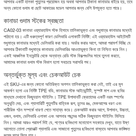
আপনার একটি হালকা পুতুলের প্রয়োজন হয় অথবা আপনার ঠিকানা কানাডার বাইরে হয়, তবে
অন্য কোনো গুদাম বা ছোট আকারের মডেল আপনার জন্য বেশি উপযুক্ত হতে পারে।
কানাডা গুদাম স্টকের স্বচ্ছতা
CA02-03 কানাডা ওয়্যারহাউস স্টক হিসাবে তালিকাভুক্ত এবং শুধুমাত্র কানাডার মধ্যেই
পাঠানো হয়। এটি গুরুত্বপূর্ণ কারণ ডেলিভারি এলাকাটি নির্দিষ্ট: এই ওয়্যারহাউস আইটেমটি
শুধুমাত্র কানাডার মধ্যেই ডেলিভারি করা যায়। অর্ডার করার আগে, আমরা পরামর্শ দিচ্ছি যে
আপনার ঠিকানাটি শুধুমাত্র কানাডায় ডেলিভারির আওতাভুক্ত কিনা তা নিশ্চিত করে নিন।
একই আঞ্চলিক ইনভেন্টরি থেকে অন্যান্য রেডি স্টক বিকল্পগুলির সাথে তুলনা করতে,
আমাদের
কানাডা গুদাম স্টক
বিভাগ হলো সবচেয়ে সরাসরি পথ।
অন্তর্ভুক্ত মূল্য এবং চেকআউট চেক
এই SKU-এর জন্য কোনো অতিরিক্ত অপশন তালিকাভুক্ত করা নেই, তাই এর মূল
আকর্ষণ হলো এর নির্দিষ্ট TPE বডি, কানাডার স্টক আইডেন্টিটি, সুস্পষ্ট মাপ এবং ছবির
মাধ্যমে দেখানো ভিজ্যুয়াল স্টাইলিং। TPE উপাদানটি ক্রেতাদের একটি নরম স্পর্শের
অনুভূতি দেয়, এবং গ্যালারিটি পুতুলটির বাহ্যিক রূপ, চুলের রঙ, মেকআপের ধরণ এবং
শারীরিক গঠন সম্পর্কে ধারণা পেতে সাহায্য করে। চেকআউট করার আগে, উপাদান, উচ্চতা,
ওজন, গুদাম, ডেলিভারি এলাকা এবং আপনার পছন্দের সঠিক ভিজ্যুয়াল স্টাইলিং মিলিয়ে
নিন। আমরা আরও পরামর্শ দিই যে, পণ্যের ছবিগুলো মনোযোগ সহকারে দেখুন, যাতে উষ্ণ
আলোতে তোলা প্রোডাক্ট গ্যালারি এবং সাজানো পুতুলের ছবিগুলো বাস্তবে আপনার কাঙ্ক্ষিত
রূপের সাথে মিলে যায়।