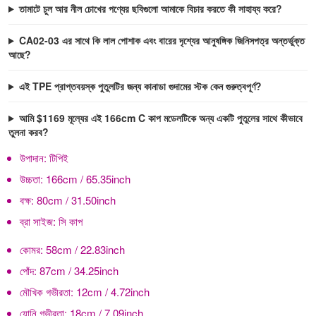
তামাটে চুল আর নীল চোখের পণ্যের ছবিগুলো আমাকে বিচার করতে কী সাহায্য করে?
CA02-03 এর সাথে কি লাল পোশাক এবং বারের দৃশ্যের আনুষঙ্গিক জিনিসপত্র অন্তর্ভুক্ত
আছে?
এই TPE প্রাপ্তবয়স্ক পুতুলটির জন্য কানাডা গুদামের স্টক কেন গুরুত্বপূর্ণ?
আমি $1169 মূল্যের এই 166cm C কাপ মডেলটিকে অন্য একটি পুতুলের সাথে কীভাবে
তুলনা করব?
উপাদান:
টিপিই
উচ্চতা:
166cm / 65.35inch
বক্ষ:
80cm / 31.50inch
ব্রা সাইজ:
সি কাপ
কোমর:
58cm / 22.83inch
পোঁদ:
87cm / 34.25inch
মৌখিক গভীরতা:
12cm / 4.72inch
যোনি গভীরতা:
18cm / 7.09inch