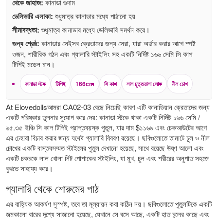
থেকে জাহাজ:
কানাডা গুদাম
ডেলিভারি এলাকা:
শুধুমাত্র কানাডার মধ্যে পাঠানো হয়
সীমাবদ্ধতা:
শুধুমাত্র কানাডার মধ্যে ডেলিভারি সমর্থন করে।
জন্য শ্রেষ্ঠ:
কানাডার সেইসব ক্রেতাদের জন্য সেরা, যারা অর্ডার করার আগে স্পষ্ট
ওজন, শারীরিক গঠন এবং গ্যালারি স্টাইলিং সহ একটি নির্দিষ্ট ১৬৬ সেমি সি কাপ
টিপিই মডেল চান।
কানাডা স্টক
টিপিই
166cm
সি কাপ
লাল চুত্তয়ালা লোক
নীল চোখ
At Elovedollsআমরা CA02-03 বেছে নিয়েছি কারণ এটি কানাডিয়ান ক্রেতাদের জন্য
একটি পরিষ্কার তুলনার সুযোগ করে দেয়: কানাডা স্টকে থাকা একটি নির্দিষ্ট ১৬৬ সেমি /
৬৫.৩৫ ইঞ্চি সি কাপ টিপিই প্রাপ্তবয়স্ক পুতুল, যার দাম $১১৬৯ এবং চেকআউটের আগে
এর চেহারা বিচার করার জন্য যথেষ্ট গ্যালারি বিবরণ রয়েছে। ছবিগুলোতে তামাটে চুল ও নীল
চোখের একটি বাস্তবসম্মত স্টাইলের পুতুল দেখানো হয়েছে, সাথে রয়েছে উষ্ণ আলো এবং
একটি চকচকে লাল খোলা নিট পোশাকের স্টাইলিং, যা মুখ, চুল এবং শরীরের অনুপাত সহজে
বুঝতে সাহায্য করে।
গ্যালারি থেকে শোরুমের পাঠ
এর বাহ্যিক আকর্ষণ সুস্পষ্ট, তবে তা মূল্যায়ন করা কঠিন নয়। ছবিগুলোতে পুতুলটিকে একটি
জমকালো বারের দৃশ্যে সাজানো হয়েছে, যেখানে সে বসে আছে, একটি হাত চুলের কাছে এবং