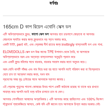
বর্ণনাঃ
165cm D কাপ রিয়েল এবোনি সেক্স ডল
কালো সেক্স ডল
এটি অবিশ্বাস্যভাবে সুন্দর,
আপনার হাত চারপাশে মোড়ানো বা আপনার
মোরগকে স্লাইড করার জন্য সুন্দরভাবে বড় স্তন অফার করে,
একটি টাইট, pert বাট, এবং প্রেমময় দীর্ঘ রাতের জন্য invitingly বাস্তববাদী ভগ এবং গাধা.
ELOVEDOLLS সেক্স ডল উচ্চ মানের TPE উপাদান থেকে তৈরি, যা আপনাকে
অবিশ্বাস্যভাবে নরম এবং অত্যন্ত বাস্তবসম্মত অনুভূতি প্রদান করে
এবং একটি সুন্দর মহিলার সাথে বারবার, বারবার সহবাস করার মতো অনুভব করে।
নরম যোনি খালটি পাঁজর এবং নাব দিয়ে ভরা হয় যাতে আপনি যতই পরিমাপ করা বা হিংস্রভাবে
যেতে চান তা অন্বেষণ করার জন্য, যখন বাম
প্রবেশের সময় মৃদু ঢেউয়ের সাথে আপনাকে স্বাগত জানায়।
এই প্রেমের পুতুলের পাতলা কোমরের উভয় পাশে একটি কাঠামো রয়েছে যা তাকে ধরে রাখতে
সাহায্য করে আপনি যতই বন্য বাইক চালাতে চান না কেন।
আপনার গোপনীয়তা আমাদের অগ্রাধিকার। এটি আপনার কাছে ব্যক্তিগত এবং 100% বিচক্ষণ
স্ট্যান্ডার্ড প্যাকেজিংয়ে আসবে, কেউ যদি এটি জানেন তবে আপনাকে চিন্তা করার দরকার নেই৷