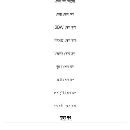
সেক্স ডল টরসো
সেরা সেক্স ডল
BBW সেক্স ডল
কিশোর সেক্স ডল
সেমেল সেক্স ডল
পুরুষ সেক্স ডল
মোটা সেক্স ডল
বিগ বুটি সেক্স ডল
গর্ভবতী সেক্স ডল
পুতুল মুখ