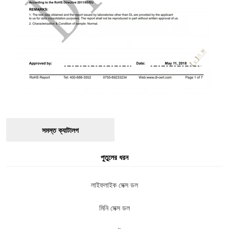
সমস্ত ক্যাটালগ
পুতুলের ধরন
লাইফলাইক সেক্স ডল
মিনি সেক্স ডল