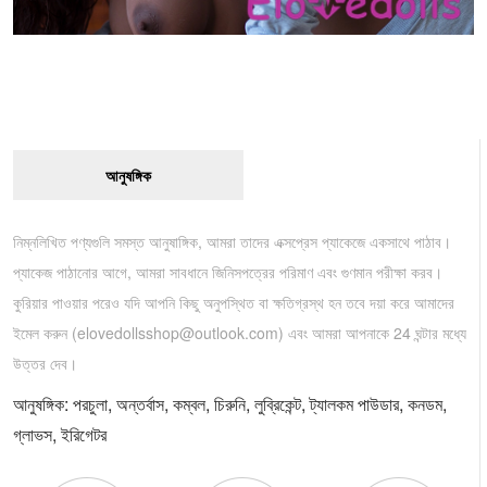
আনুষঙ্গিক
নিম্নলিখিত পণ্যগুলি সমস্ত আনুষাঙ্গিক, আমরা তাদের এক্সপ্রেস প্যাকেজে একসাথে পাঠাব।
প্যাকেজ পাঠানোর আগে, আমরা সাবধানে জিনিসপত্রের পরিমাণ এবং গুণমান পরীক্ষা করব।
কুরিয়ার পাওয়ার পরেও যদি আপনি কিছু অনুপস্থিত বা ক্ষতিগ্রস্থ হন তবে দয়া করে আমাদের
ইমেল করুন (
elovedollsshop@outlook.com
) এবং আমরা আপনাকে 24 ঘন্টার মধ্যে
উত্তর দেব।
আনুষঙ্গিক: পরচুলা, অন্তর্বাস, কম্বল, চিরুনি, লুব্রিকেন্ট, ট্যালকম পাউডার, কনডম,
গ্লাভস, ইরিগেটর