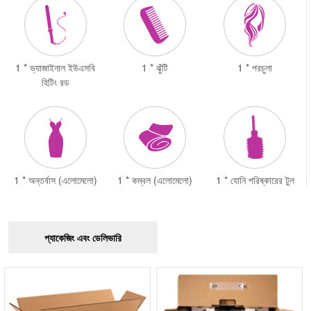
1 * ভ্যাজাইনাল ইউএসবি
1 * ঝুঁটি
1 * পরচুলা
হিটিং রড
1 * অন্তর্বাস (এলোমেলো)
1 * কম্বল (এলোমেলো)
1 * যোনি পরিষ্কারের টুল
প্যাকেজিং এবং ডেলিভারি