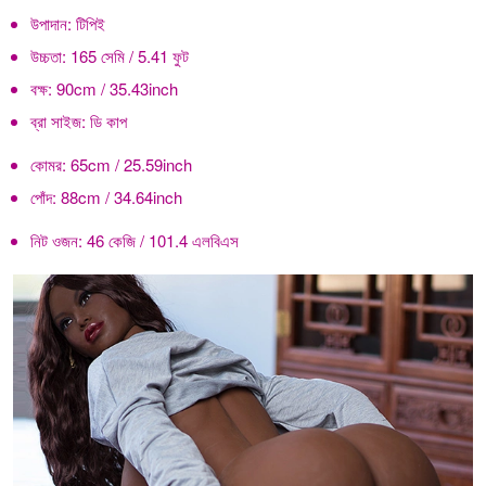
উপাদান:
টিপিই
উচ্চতা:
165 সেমি / 5.41 ফুট
বক্ষ:
90cm / 35.43inch
ব্রা সাইজ:
ডি কাপ
কোমর:
65cm / 25.59inch
পোঁদ:
88cm / 34.64inch
নিট ওজন:
46 কেজি / 101.4 এলবিএস