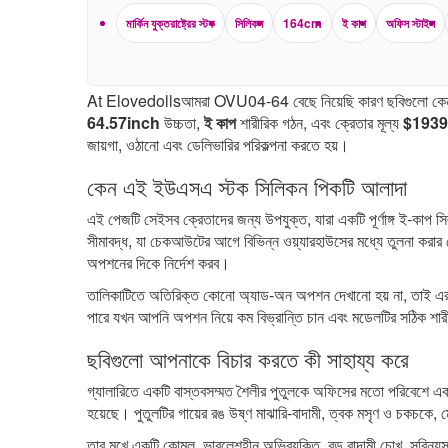
মার্কিন যুক্তরাষ্ট্রের স্টক
সিলিকন
164cm
ই কাপ
অফিস স্টাইল
At Elovedollsআমরা OVU04-64 বেছে নিয়েছি কারণ ছবিগুলো কেনা
64.57inch
উচ্চতা,
ই কাপ
শারীরিক গঠন, এবং ক্রেতার মূল্য
$1939
জায়গা, ওঠানো এবং ডেলিভারির পরিকল্পনা করতে হয়।
কেন এই ইউএসএ স্টক সিলিকন পিকটি আলাদা
এই পেজটি সেইসব ক্রেতাদের জন্য উপযুক্ত, যারা একটি পূর্ণাঙ্গ ই-কাপ সি
সীমাবদ্ধ, যা চেকআউটের আগে বিভিন্ন ওয়্যারহাউসের মধ্যে তুলনা করার ক্ষে
অপশনের দিকে নির্দেশ করব।
তালিকাটিতে অতিরিক্ত কোনো অ্যাড-অন অপশন দেখানো হয় না, তাই এর মূ
পারে যখন আপনি অপশন নিয়ে কম বিভ্রান্তি চান এবং মডেলটির সঠিক শারী
ছবিগুলো আপনাকে বিচার করতে কী সাহায্য করে
গ্যালারিতে একটি বাস্তবসম্মত শৈলীর পুতুলকে অফিসের মতো পরিবেশে একট
হয়েছে। পুতুলটির গায়ের রঙ উষ্ণ মাঝারি-বাদামী, ত্বক মসৃণ ও চকচকে,
তার মুখে একটি কোমল, ভাবলেশহীন অভিব্যক্তি, বড় বাদামী চোখ, সুবিন্যস্