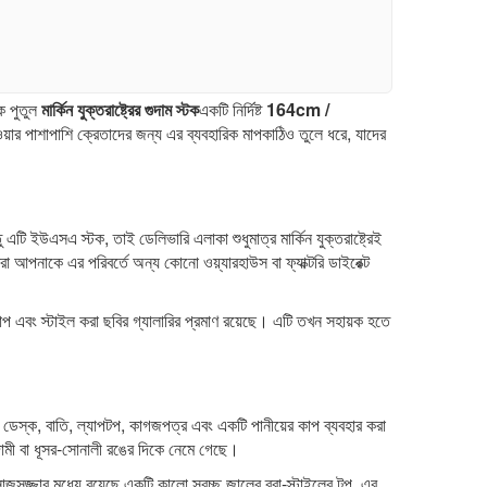
্ক পুতুল
মার্কিন যুক্তরাষ্ট্রের গুদাম স্টক
একটি নির্দিষ্ট
164cm /
র পাশাপাশি ক্রেতাদের জন্য এর ব্যবহারিক মাপকাঠিও তুলে ধরে, যাদের
টি ইউএসএ স্টক, তাই ডেলিভারি এলাকা শুধুমাত্র মার্কিন যুক্তরাষ্ট্রেই
মরা আপনাকে এর পরিবর্তে অন্য কোনো ওয়্যারহাউস বা ফ্যাক্টরি ডাইরেক্ট
 এবং স্টাইল করা ছবির গ্যালারির প্রমাণ রয়েছে। এটি তখন সহায়ক হতে
ডেস্ক, বাতি, ল্যাপটপ, কাগজপত্র এবং একটি পানীয়ের কাপ ব্যবহার করা
দামী বা ধূসর-সোনালী রঙের দিকে নেমে গেছে।
াজসজ্জার মধ্যে রয়েছে একটি কালো স্বচ্ছ জালের ব্রা-স্টাইলের টপ, এর