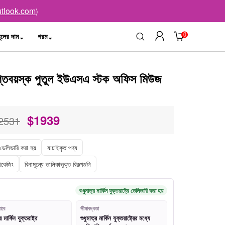
tlook.com
)
0
ুলের দাম
গরম
প্তবয়স্ক পুতুল ইউএসএ স্টক অফিস মিউজ
$
1939
2531
রে ডেলিভারি করা হয়
যাচাইকৃত পণ্য
যাকেজিং
বিনামূল্যে তালিকাভুক্ত বিকল্পগুলি
শুধুমাত্র মার্কিন যুক্তরাষ্ট্রে ডেলিভারি করা হয়
াবে
সীমাবদ্ধতা
র মার্কিন যুক্তরাষ্ট্র
শুধুমাত্র মার্কিন যুক্তরাষ্ট্রের মধ্যে