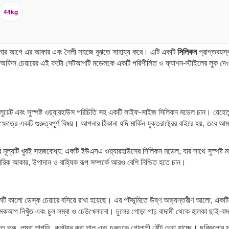
44kg
র আগে এর আকার এবং শৈলী সহজে বুঝতে সাহায্য করে। এটি একটি
সিলিকন
প্রাপ্তবয়স
অফিস চেয়ারের এই ফটো সেটআপটি মডেলকে একটি পরিশীলিত ও ফ্যাশন-স্টাইলের লুক দেওয়া
লুয়েট এবং সুস্পষ্ট ওয়্যারহাউস পরিচিতি সহ একটি লাইফ-সাইজ সিলিকন মডেল চান। যেহেতু এ
ত্রে একটি গুরুত্বপূর্ণ বিষয়। আপনার ঠিকানা যদি মার্কিন যুক্তরাষ্ট্রের বাইরে হয়, তবে আ
ল্যটি খুবই সহজবোধ্য: একটি ইউএসএ ওয়্যারহাউসের সিলিকন মডেল, যার সাথে সুস্পষ্ট মাপ
রিক আকার, উপাদান ও বাহ্যিক রূপ সম্পর্কে আরও বেশি নিশ্চিত হতে চান।
ি কালো ডেস্ক চেয়ারে বসিয়ে রাখা হয়েছে। এর পটভূমিতে উষ্ণ অভ্যন্তরীণ আলো, একটি 
 মেকআপ নিখুঁত এবং চুল লম্বা ও ঢেউখেলানো। চুলের গোড়া গাঢ় বাদামী থেকে হালকা ছাই-বা
ত ভ্রূ, লম্বা পাপড়ি, কনট্যুর করা গাল এবং চকচকে গোলাপী ঠোঁট দেখা যাচ্ছে। ছবিগুলোর স