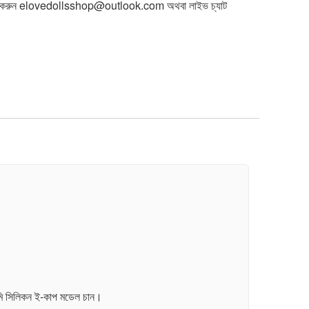
 করুন
elovedollsshop@outlook.com
অথবা লাইভ চ্যাট
৪ সেমি সিলিকন ই-কাপ মডেল চান।