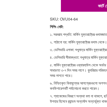
কার্টে
SKU: OVU04-64
শিপিং নোট:
১. সরবরাহ পদ্ধতি: মার্কিন যুক্তরাষ্ট্রের গুদামজ
২. পাঠানো হয়: মার্কিন যুক্তরাষ্ট্রের গুদাম থেকে।
৩. ডেলিভারি এলাকা: শুধুমাত্র মার্কিন যুক্তরাষ্ট্
৪. ডেলিভারি সীমাবদ্ধতা: শুধুমাত্র মার্কিন যুক্তর
৫. মার্কিন যুক্তরাষ্ট্রের ওয়্যারহাউস থেকে অর্ডা
সাধারণত ৩-৭ দিন সময় লাগে। ক্যুরিয়ার পরিবহন
সময় লাগতে পারে।
৬. নিশ্চিতকৃত বিনামূল্যের আপগ্রেডগুলো অপ
কনফিগারেশনটি পর্যালোচনা করতে পারেন।
৭. প্যাকেজের বিবরণে অন্যথা বলা না থাকলে, ছব
উপহার হিসেবে র‍্যান্ডম অন্তর্বাস অন্তর্ভুক্ত থ