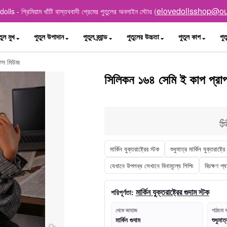
elovedollsshop@ou
lls - প্রিমিয়াম খাঁটি বাস্তববাদী প্রেমের পুতুলের অনলাইন স্টোর (
তুল মুখ
পুতুল উপাদান
পুতুল ব্র্যান্ড
পুতুলের উচ্চতা
পুতুল কাপ
পুত
ফিস মিউজ
সিলিকন ১৬৪ সেমি ই কাপ প্রা
$
মার্কিন যুক্তরাষ্ট্রের স্টক
শুধুমাত্র মার্কিন যুক্তরাষ্ট্
যেখানে উপলব্ধ সেখানে বিনামূল্যে শিপিং
বিচক্ষণ প্
মার্কিন যুক্তরাষ্ট্রের গুদাম স্টক
পরিপূর্ণতা:
থেকে জাহাজ
পাঠানো য
মার্কিন গুদাম
শুধুমাত্