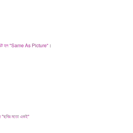
ডিফল্ট হল "Same As Picture"।
হল "ছবির মতো একই"