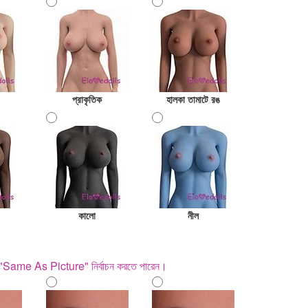
প্রাকৃতিক
হালকা তামাটে রঙ
কালো
নীল
 "Same As Picture" নির্বাচন করতে পারেন।