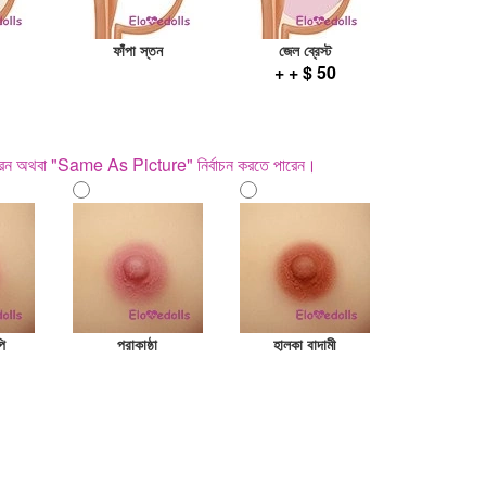
ফাঁপা স্তন
জেল ব্রেস্ট
+ + $ 50
পারেন অথবা "Same As Picture" নির্বাচন করতে পারেন।
ি
পরাকাষ্ঠা
হালকা বাদামী