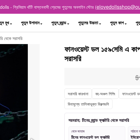
elovedollsshop@ou
lls - প্রিমিয়াম খাঁটি বাস্তববাদী প্রেমের পুতুলের অনলাইন স্টোর (
তুল মুখ
পুতুল উপাদান
পুতুল ব্র্যান্ড
পুতুলের উচ্চতা
পুতুল কাপ
পুত
টরি থেকে সরাসরি
ফানওয়েস্ট ডল ১৫৯সেমি এ কাপ ট
সরাসরি
$
সরাসরি কারখানা
বহু-অঞ্চল শিপিং
ফানওয়েস্ট 
বিনামূল্যে তালিকাভুক্ত বিকল্পগুলি
সরবরাহ: চীনের ব্র্যান্ড ফ্যাক্টরি থেকে সরাসরি
থেকে জাহাজ
পাঠানো য
চীনের ফানওয়েস্ট ডল ফ্যাক্টরি
ইউরোপ, 