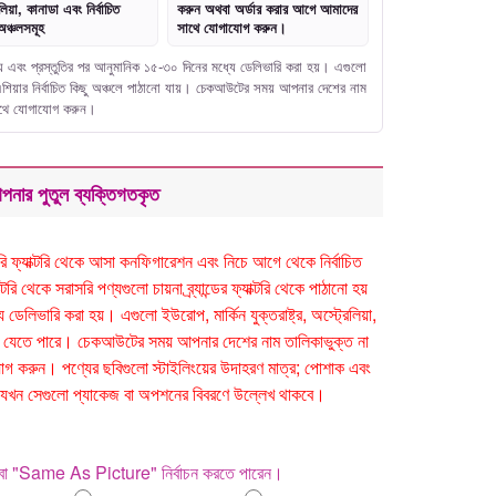
লিয়া, কানাডা এবং নির্বাচিত
করুন অথবা অর্ডার করার আগে আমাদের
অঞ্চলসমূহ
সাথে যোগাযোগ করুন।
নো হয় এবং প্রস্তুতির পর আনুমানিক ১৫-৩০ দিনের মধ্যে ডেলিভারি করা হয়। এগুলো
বং এশিয়ার নির্বাচিত কিছু অঞ্চলে পাঠানো যায়। চেকআউটের সময় আপনার দেশের নাম
সাথে যোগাযোগ করুন।
পনার পুতুল ব্যক্তিগতকৃত
সরাসরি ফ্যাক্টরি থেকে আসা কনফিগারেশন এবং নিচে আগে থেকে নির্বাচিত
ি থেকে সরাসরি পণ্যগুলো চায়না ব্র্যান্ডের ফ্যাক্টরি থেকে পাঠানো হয়
েলিভারি করা হয়। এগুলো ইউরোপ, মার্কিন যুক্তরাষ্ট্র, অস্ট্রেলিয়া,
ঠানো যেতে পারে। চেকআউটের সময় আপনার দেশের নাম তালিকাভুক্ত না
 করুন। পণ্যের ছবিগুলো স্টাইলিংয়ের উদাহরণ মাত্র; পোশাক এবং
 হবে যখন সেগুলো প্যাকেজ বা অপশনের বিবরণে উল্লেখ থাকবে।
থবা "Same As Picture" নির্বাচন করতে পারেন।