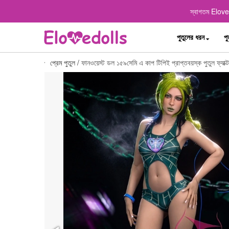
স্বাগতম Elovedo
পুতুলের ধরন
পু
প্রেম পুতুল
/
ফানওয়েস্ট ডল ১৫৯সেমি এ কাপ টিপিই প্রাপ্তবয়স্ক পুতুল ফ্যাক্