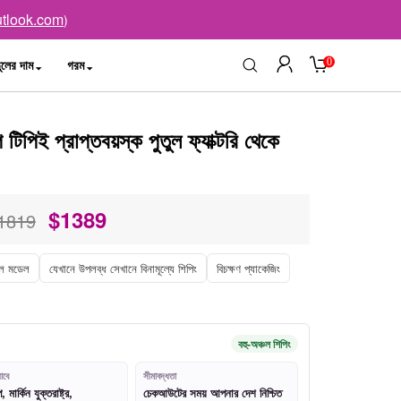
tlook.com
)
0
ুলের দাম
গরম
িপিই প্রাপ্তবয়স্ক পুতুল ফ্যাক্টরি থেকে
$
1389
1819
ডল মডেল
যেখানে উপলব্ধ সেখানে বিনামূল্যে শিপিং
বিচক্ষণ প্যাকেজিং
বহু-অঞ্চল শিপিং
াবে
সীমাবদ্ধতা
মার্কিন যুক্তরাষ্ট্র,
চেকআউটের সময় আপনার দেশ নিশ্চিত