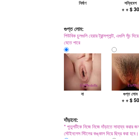
নির্মাণ
সন্নিবেশ
+ + $ 3
গুপ্ত লোম:
পিউবিক চুলগুলি হেয়ার ট্রান্সপ্লান্ট, এগুলি সূঁচ
যেতে পারে
না
গুপ্ত লোম
+ + $ 5
দাঁড়ানো:
* পুতুলটিকে নিজে নিজে দাঁড়াতে সাহায্য করার জন্য
স্টেইনলেস স্টিলের কঙ্কাল দিয়ে ছিদ্র করা হবে।