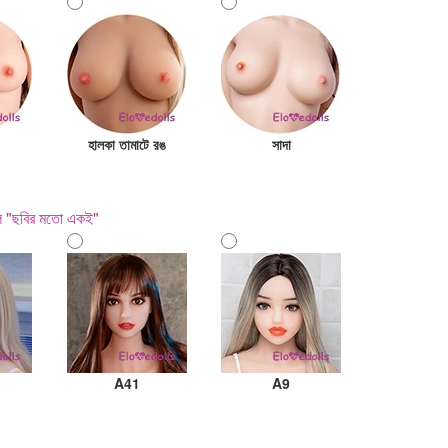
হালকা তামাটে রঙ
সাদা
হল "ছবির মতো একই"
A41
A9