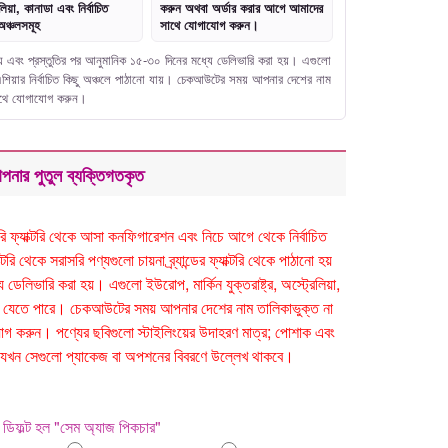
লিয়া, কানাডা এবং নির্বাচিত
করুন অথবা অর্ডার করার আগে আমাদের
অঞ্চলসমূহ
সাথে যোগাযোগ করুন।
নো হয় এবং প্রস্তুতির পর আনুমানিক ১৫-৩০ দিনের মধ্যে ডেলিভারি করা হয়। এগুলো
বং এশিয়ার নির্বাচিত কিছু অঞ্চলে পাঠানো যায়। চেকআউটের সময় আপনার দেশের নাম
সাথে যোগাযোগ করুন।
পনার পুতুল ব্যক্তিগতকৃত
সরাসরি ফ্যাক্টরি থেকে আসা কনফিগারেশন এবং নিচে আগে থেকে নির্বাচিত
ি থেকে সরাসরি পণ্যগুলো চায়না ব্র্যান্ডের ফ্যাক্টরি থেকে পাঠানো হয়
েলিভারি করা হয়। এগুলো ইউরোপ, মার্কিন যুক্তরাষ্ট্র, অস্ট্রেলিয়া,
ঠানো যেতে পারে। চেকআউটের সময় আপনার দেশের নাম তালিকাভুক্ত না
 করুন। পণ্যের ছবিগুলো স্টাইলিংয়ের উদাহরণ মাত্র; পোশাক এবং
 হবে যখন সেগুলো প্যাকেজ বা অপশনের বিবরণে উল্লেখ থাকবে।
ডিফল্ট হল "সেম অ্যাজ পিকচার"