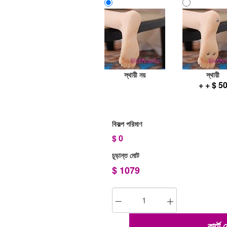
স্থায়ী নয়
স্থায়ী
+ + $ 5
বিকল্প পরিমাণ
$
0
চূড়ান্ত মোট
$
1079
কার্টে