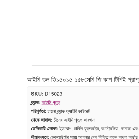
আইমি ডল ডি১৫০১৫ ১৫৮সেমি জি কাপ টিপিই প্রাপ্ত
SKU:
D15023
ব্র্যান্ড:
আইমি পুতুল
পরিপূর্ণতা:
চায়না ব্র্যান্ড ফ্যাক্টরি ডাইরেক্ট
থেকে জাহাজ:
চীনের আইমি পুতুল কারখানা
ডেলিভারি এলাকা:
ইউরোপ, মার্কিন যুক্তরাষ্ট্র, অস্ট্রেলিয়া, কানাডা এব
সীমাবদ্ধতা:
চেকআউটের সময় আপনার দেশ নিশ্চিত করুন অথবা অর্ডা