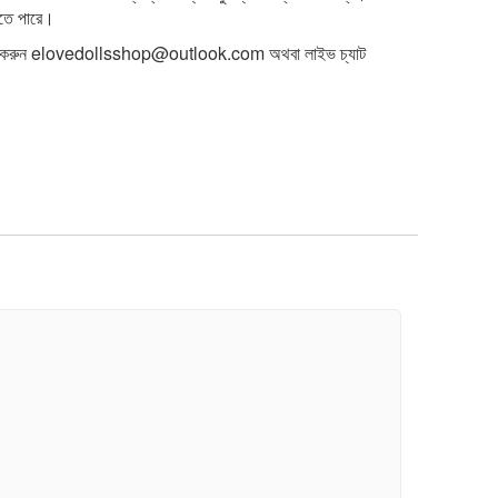
াকতে পারে।
 করুন
elovedollsshop@outlook.com
অথবা লাইভ চ্যাট