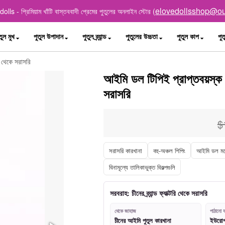
elovedollsshop@ou
lls - প্রিমিয়াম খাঁটি বাস্তববাদী প্রেমের পুতুলের অনলাইন স্টোর (
তুল মুখ
পুতুল উপাদান
পুতুল ব্র্যান্ড
পুতুলের উচ্চতা
পুতুল কাপ
পুত
ি থেকে সরাসরি
আইমি ডল টিপিই প্রাপ্তবয়স্ক 
সরাসরি
$
সরাসরি কারখানা
বহু-অঞ্চল শিপিং
আইমি ডল ম
বিনামূল্যে তালিকাভুক্ত বিকল্পগুলি
সরবরাহ: চীনের ব্র্যান্ড ফ্যাক্টরি থেকে সরাসরি
থেকে জাহাজ
পাঠানো য
চীনের আইমি পুতুল কারখানা
ইউরোপ, 