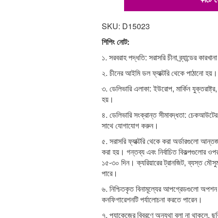
SKU: D15023
শিপিং নোট:
১. সরবরাহ পদ্ধতি: সরাসরি চীনা ব্র্যান্ডের কারখা
২. চীনের আইমি ডল ফ্যাক্টরি থেকে পাঠানো হয়।
৩. ডেলিভারি এলাকা: ইউরোপ, মার্কিন যুক্তরাষ্ট্র,
হয়।
৪. ডেলিভারি সংক্রান্ত সীমাবদ্ধতা: চেকআউটে
সাথে যোগাযোগ করুন।
৫. সরাসরি ফ্যাক্টরি থেকে করা অর্ডারগুলো আন্তর্জ
করা হয়। গন্তব্য এবং নির্বাচিত বিকল্পগুলোর ওপ
১৫-৩০ দিন। ক্যরিয়ারের ট্রানজিট, ব্যস্ত মৌসু
পারে।
৬. নিশ্চিতকৃত বিনামূল্যের আপগ্রেডগুলো অপ
কনফিগারেশনটি পর্যালোচনা করতে পারেন।
৭. প্যাকেজের বিবরণে অন্যথা বলা না থাকলে, ছব