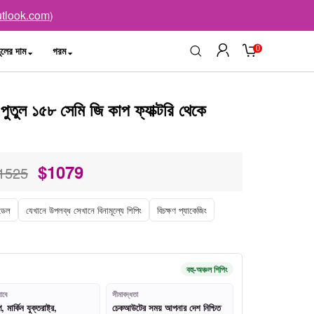
tlook.com
)
0
ুলের দাম
গরম
পুতুল ১৫৮ সেমি জি কাপ ফ্যাক্টরি থেকে
$
1079
1525
ডেল
যেখানে উপলব্ধ সেখানে বিনামূল্যে শিপিং
বিচক্ষণ প্যাকেজিং
বহু-অঞ্চল শিপিং
াবে
সীমাবদ্ধতা
মার্কিন যুক্তরাষ্ট্র,
চেকআউটের সময় আপনার দেশ নিশ্চিত