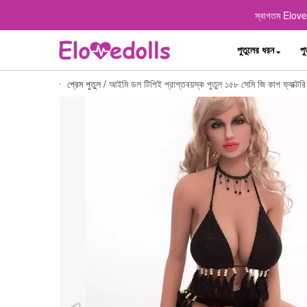
স্বাগতম Elovedo
পুতুলের ধরন
পু
প্রেম পুতুল
/
আইমি ডল টিপিই প্রাপ্তবয়স্ক পুতুল ১৫৮ সেমি জি কাপ ফ্যাক্টর