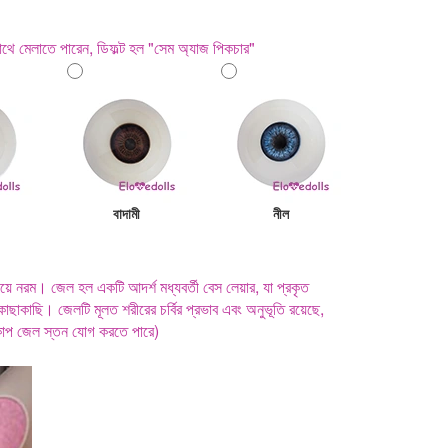
থে মেলাতে পারেন, ডিফল্ট হল "সেম অ্যাজ পিকচার"
বাদামী
নীল
ে নরম। জেল হল একটি আদর্শ মধ্যবর্তী বেস লেয়ার, যা প্রকৃত
াছাকাছি। জেলটি মূলত শরীরের চর্বির প্রভাব এবং অনুভূতি রয়েছে,
কাপ জেল স্তন যোগ করতে পারে)