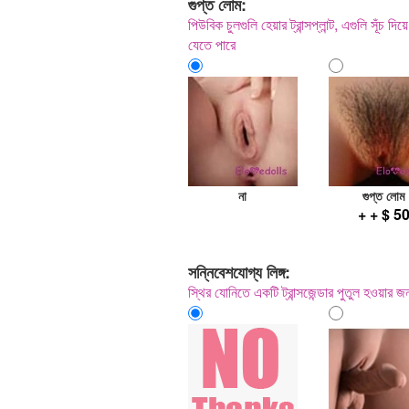
গুপ্ত লোম:
পিউবিক চুলগুলি হেয়ার ট্রান্সপ্লান্ট, এগুলি সূঁচ
যেতে পারে
না
গুপ্ত লোম
+ + $ 5
সন্নিবেশযোগ্য লিঙ্গ:
স্থির যোনিতে একটি ট্রান্সজেন্ডার পুতুল হওয়ার জ