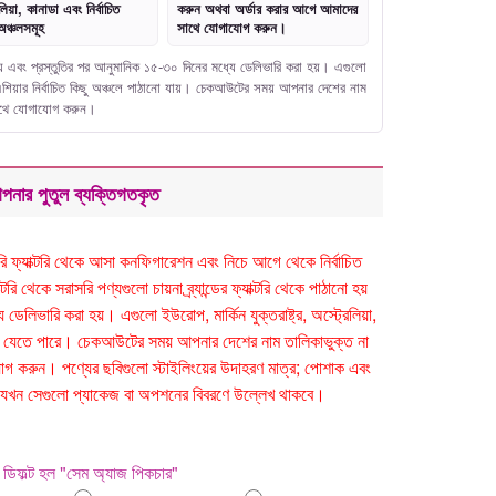
লিয়া, কানাডা এবং নির্বাচিত
করুন অথবা অর্ডার করার আগে আমাদের
অঞ্চলসমূহ
সাথে যোগাযোগ করুন।
নো হয় এবং প্রস্তুতির পর আনুমানিক ১৫-৩০ দিনের মধ্যে ডেলিভারি করা হয়। এগুলো
বং এশিয়ার নির্বাচিত কিছু অঞ্চলে পাঠানো যায়। চেকআউটের সময় আপনার দেশের নাম
সাথে যোগাযোগ করুন।
পনার পুতুল ব্যক্তিগতকৃত
সরাসরি ফ্যাক্টরি থেকে আসা কনফিগারেশন এবং নিচে আগে থেকে নির্বাচিত
ি থেকে সরাসরি পণ্যগুলো চায়না ব্র্যান্ডের ফ্যাক্টরি থেকে পাঠানো হয়
েলিভারি করা হয়। এগুলো ইউরোপ, মার্কিন যুক্তরাষ্ট্র, অস্ট্রেলিয়া,
ঠানো যেতে পারে। চেকআউটের সময় আপনার দেশের নাম তালিকাভুক্ত না
 করুন। পণ্যের ছবিগুলো স্টাইলিংয়ের উদাহরণ মাত্র; পোশাক এবং
 হবে যখন সেগুলো প্যাকেজ বা অপশনের বিবরণে উল্লেখ থাকবে।
ডিফল্ট হল "সেম অ্যাজ পিকচার"