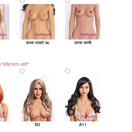
হালকা তামাটে রঙ
হালকা বাদামী
হল "ছবির মতো একই"
N3
A11