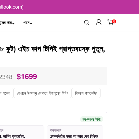
tlook.com
)
0
ুলের দাম
গরম
ফুট) এইচ কাপ টিপিই প্রাপ্তবয়স্ক পুতুল,
$
1699
2348
ল মডেল
যেখানে উপলব্ধ সেখানে বিনামূল্যে শিপিং
বিচক্ষণ প্যাকেজিং
বহু-অঞ্চল শিপিং
াবে
সীমাবদ্ধতা
মার্কিন যুক্তরাষ্ট্র,
চেকআউটের সময় আপনার দেশ নিশ্চিত