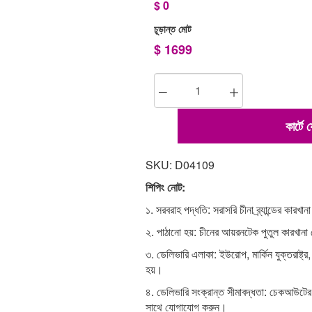
$
0
চূড়ান্ত মোট
$
1699
কার্টে
SKU: D04109
শিপিং নোট:
১. সরবরাহ পদ্ধতি: সরাসরি চীনা ব্র্যান্ডের কারখা
২. পাঠানো হয়: চীনের আয়রনটেক পুতুল কারখান
৩. ডেলিভারি এলাকা: ইউরোপ, মার্কিন যুক্তরাষ্ট্র,
হয়।
৪. ডেলিভারি সংক্রান্ত সীমাবদ্ধতা: চেকআউটে
সাথে যোগাযোগ করুন।