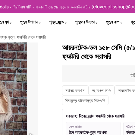
elovedollsshop@ou
lls - প্রিমিয়াম খাঁটি বাস্তববাদী প্রেমের পুতুলের অনলাইন স্টোর (
তুল মুখ
পুতুল উপাদান
পুতুল ব্র্যান্ড
পুতুলের উচ্চতা
পুতুল কাপ
পুত
্ক পুতুল, ফ্যাক্টরি থেকে সরাসরি
আয়রনটেক-ডল ১৫৮ সেমি (৫/১৮ 
ফ্যাক্টরি থেকে সরাসরি
$
সরাসরি কারখানা
বহু-অঞ্চল শিপিং
আয়রনটেক-ড
বিনামূল্যে তালিকাভুক্ত বিকল্পগুলি
সরবরাহ: চীনের ব্র্যান্ড ফ্যাক্টরি থেকে সরাসরি
থেকে জাহাজ
পাঠানো য
চীনে আয়রনটেক-পুতুল কারখানা
ইউরোপ, 