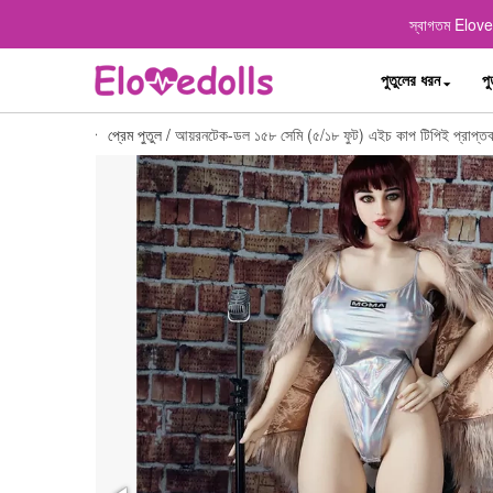
স্বাগতম Elovedo
পুতুলের ধরন
পু
প্রেম পুতুল
/
আয়রনটেক-ডল ১৫৮ সেমি (৫/১৮ ফুট) এইচ কাপ টিপিই প্রাপ্তবয়স