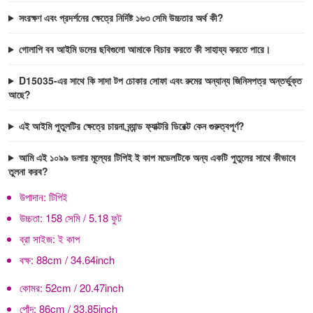
সংরক্ষণ এবং প্রদর্শনের ক্ষেত্রে নির্দিষ্ট ১৬৩ সেমি উচ্চতার অর্থ কী?
গোলাপি বব আইমি ডলের ছবিগুলো আমাকে বিচার করতে কী সাহায্য করতে পারে।
D15035-এর সাথে কি সাদা টপ চোকার সোফা এবং রুমের অন্যান্য জিনিসপত্র অন্তর্ভুক্ত
আছে?
এই আইমি পুতুলটির ক্ষেত্রে চায়না ব্র্যান্ড ফ্যাক্টরি ডিরেক্ট কেন গুরুত্বপূর্ণ?
আমি এই ১০৯৯ ডলার মূল্যের টিপিই ই কাপ মডেলটিকে অন্য একটি পুতুলের সাথে কীভাবে
তুলনা করব?
উপাদান:
টিপিই
উচ্চতা:
158 সেমি / 5.18 ফুট
ব্রা সাইজ:
ই কাপ
বক্ষ:
88cm / 34.64inch
কোমর:
52cm / 20.47inch
পোঁদ:
86cm / 33.85inch