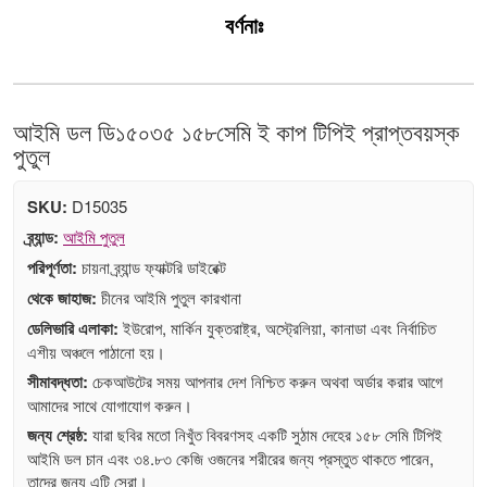
বর্ণনাঃ
আইমি ডল ডি১৫০৩৫ ১৫৮সেমি ই কাপ টিপিই প্রাপ্তবয়স্ক
পুতুল
SKU:
D15035
ব্র্যান্ড:
আইমি পুতুল
পরিপূর্ণতা:
চায়না ব্র্যান্ড ফ্যাক্টরি ডাইরেক্ট
থেকে জাহাজ:
চীনের আইমি পুতুল কারখানা
ডেলিভারি এলাকা:
ইউরোপ, মার্কিন যুক্তরাষ্ট্র, অস্ট্রেলিয়া, কানাডা এবং নির্বাচিত
এশীয় অঞ্চলে পাঠানো হয়।
সীমাবদ্ধতা:
চেকআউটের সময় আপনার দেশ নিশ্চিত করুন অথবা অর্ডার করার আগে
আমাদের সাথে যোগাযোগ করুন।
জন্য শ্রেষ্ঠ:
যারা ছবির মতো নিখুঁত বিবরণসহ একটি সুঠাম দেহের ১৫৮ সেমি টিপিই
আইমি ডল চান এবং ৩৪.৮৩ কেজি ওজনের শরীরের জন্য প্রস্তুত থাকতে পারেন,
তাদের জন্য এটি সেরা।