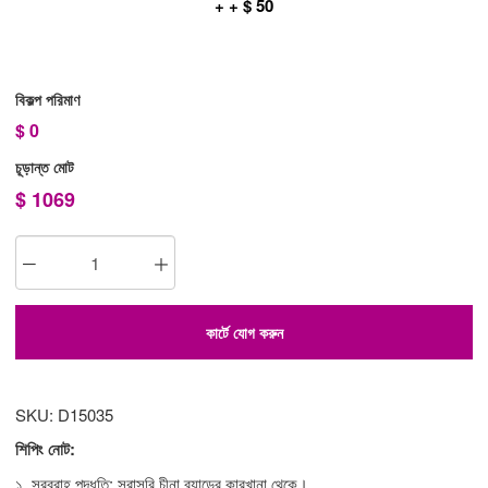
+ + $ 50
বিকল্প পরিমাণ
$
0
চূড়ান্ত মোট
$
1069
কার্টে যোগ করুন
SKU: D15035
শিপিং নোট:
১. সরবরাহ পদ্ধতি: সরাসরি চীনা ব্র্যান্ডের কারখানা থেকে।