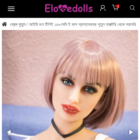
0
মেনু
প্রেম পুতুল
আইমি ডল টিপিই ১৫৮সেমি ই কাপ প্রাপ্তবয়স্ক পুতুল ফ্যাক্টরি থেকে সরাসরি
/