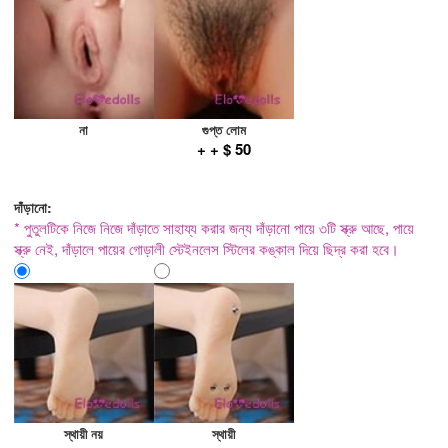
না
গুপ্ত লোম
+ + $ 50
দাঁড়ানো:
* পুতুলটিকে নিজে নিজে দাঁড়াতে সাহায্য করার জন্য দাঁড়ানো পায়ে ৩টি স্ক্রু আছে, পায়ে
স্ক্রু নেই, দাঁড়ালে পায়ের গোড়ালী স্টেইনলেস স্টিলের কঙ্কাল দিয়ে ছিদ্র করা হবে।
স্থায়ী নয়
স্থায়ী