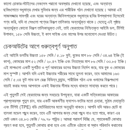
কালো চোকার-স্টাইলের নেকলেস পরানো অবস্থায় দেখানো হয়েছে, এবং অন্যান্য
ছবিগুলোতে শুধুমাত্র দেখার সুবিধার জন্য এর শারীরিক গঠন দেখানো হয়েছে। আমরা এই
সাজসজ্জার সামগ্রী এবং ঘরের অন্যান্য জিনিসপত্রকে শুধুমাত্র ছবির উপস্থাপনা হিসেবেই
গণ্য করি, যদি না সেগুলো পণ্যের বিকল্প তালিকায় অন্তর্ভুক্ত থাকে। যেহেতু এই পৃষ্ঠায়
অন্তর্ভুক্ত কোনো বিকল্প তালিকাভুক্ত নেই, তাই ক্রেতাদের নিশ্চিতকৃত আইমি ডল, টিপিই
উপাদান, ১৫৮ সেমি উচ্চতা, ই কাপ সাইজ এবং মাপের উপর মনোযোগ দেওয়া উচিত।
চেকআউটের আগে গুরুত্বপূর্ণ অনুপাত
এই আইমি ডলটির উচ্চতা ১৫৮ সেমি / ৫.১৮ ফুট, বুকের মাপ ৮৮ সেমি / ৩৪.৬৪ ইঞ্চি (ই
কাপ), কোমরের মাপ ৫২ সেমি / ২০.৪৭ ইঞ্চি এবং নিতম্বের মাপ ৮৬ সেমি / ৩৩.৮৫ ইঞ্চি।
এই মাপগুলো একটি সুগঠিত ও পূর্ণ আকারের ডলের উচ্চতা নির্দেশ করে, যার বুক ও কোমরের
মাপ সুস্পষ্ট। আপনি যদি একই উচ্চতার শরীরের সাথে তুলনা করেন, তবে আমাদের
১৬৩
সেমি / ৫.৩৪ ফুট লাভ ডল রেঞ্জ
বিভিন্ন ব্র্যান্ড, শারীরিক গঠন এবং গুদামের বিকল্পগুলো
যাচাই করার সময় আপনাকে একই উচ্চতার সীমার মধ্যে থাকতে সাহায্য করতে পারে।
এই পুতুলটি সেই ক্রেতাদের জন্য সবচেয়ে উপযুক্ত, যারা একটি সত্যিকারের আকারের
প্রাপ্তবয়স্ক পুতুল চান, যার একটি আকর্ষণীয় ফ্যাশন-ফটোর মতো চেহারা, সুঠাম দেহাকৃতি
এবং টিপিই (TPE) বডি মেটেরিয়ালের মতো অনুভূতি থাকবে। আপনি যদি আরও ছোট বা
হালকা মডেল পছন্দ করেন, তবে এটি আপনার জন্য সেরা পছন্দ নাও হতে পারে, কারণ এর
মোট ওজন ৩৪.৮৩ কেজি / ৭৬.৭৮ পাউন্ড। আমরা পরামর্শ দিচ্ছি যে, প্যাকেজটি কোথায়
গ্রহণ করা হবে, পুতুলটি কোথায় রাখা হবে এবং এটিকে ওঠানো বা স্থান পরিবর্তন করানোর