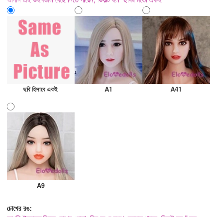
ছবি হিসাবে একই
A1
A41
A9
চোখের রঙ: