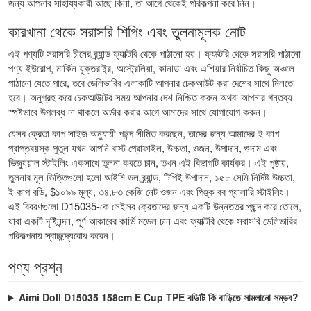
জন্য আপনার সাহায্যকারী আছে কিনা, তা আগে থেকেই পরিকল্পনা করে নিন।
কারখানা থেকে সরাসরি শিপিং এবং তুলনামূলক নোট
এই পণ্যটি সরাসরি চীনের ব্র্যান্ড ফ্যাক্টরি থেকে পাঠানো হয়। ফ্যাক্টরি থেকে সরাসরি পাঠানো
পণ্য ইউরোপ, মার্কিন যুক্তরাষ্ট্র, অস্ট্রেলিয়া, কানাডা এবং এশিয়ার নির্বাচিত কিছু অঞ্চলে
পাঠানো যেতে পারে, তবে ডেলিভারির এলাকাটি আপনার চেকআউট করা দেশের সাথে মিলতে
হবে। অনুগ্রহ করে চেকআউটের সময় আপনার দেশ নিশ্চিত করুন অথবা আপনার গন্তব্য
স্পষ্টভাবে উপলব্ধ না থাকলে অর্ডার করার আগে আমাদের সাথে যোগাযোগ করুন।
যেসব ক্রেতা কাপ সাইজ অনুযায়ী পছন্দ সীমিত করছেন, তাদের জন্য আমাদের
ই কাপ
প্রাপ্তবয়স্ক পুতুল
যখন আপনি বাস্ট প্রোফাইল, উচ্চতা, ওজন, উপাদান, গুদাম এবং
ভিজ্যুয়াল স্টাইলিং একসাথে তুলনা করতে চান, তখন এই বিভাগটি কার্যকর। এই পৃষ্ঠায়,
তুলনার মূল ভিত্তিগুলো হলো আইমি ডল ব্র্যান্ড, টিপিই উপাদান, ১৫৮ সেমি নির্দিষ্ট উচ্চতা,
ই কাপ বডি, $১০৯৯ মূল্য, ৩৪.৮৩ কেজি নেট ওজন এবং পিঙ্ক বব গ্যালারি স্টাইলিং।
এই বিবরণগুলো D15035-কে সেইসব ক্রেতাদের জন্য একটি উন্নততর পছন্দ করে তোলে,
যারা একটি দৃষ্টিনন্দন, পূর্ণ আকারের কার্ভি মডেল চান এবং ফ্যাক্টরি থেকে সরাসরি ডেলিভারির
পরিকল্পনায় স্বাচ্ছন্দ্যবোধ করেন।
পণ্য প্রশ্ন
Aimi Doll D15035 158cm E Cup TPE বডিটি কি বাড়িতে সামলানো সম্ভব?