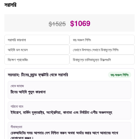
সরাসরি
$
1069
$1525
সরাসরি কারখানা
বহু-অঞ্চল শিপিং
আইমি ডল মডেল
যেখানে উপলব্ধ সেখানে বিনামূল্যে শিপিং
বিচক্ষণ প্যাকেজিং
বিনামূল্যে তালিকাভুক্ত বিকল্পগুলি
সরবরাহ: চীনের ব্র্যান্ড ফ্যাক্টরি থেকে সরাসরি
বহু-অঞ্চল শিপিং
থেকে জাহাজ
চীনের আইমি পুতুল কারখানা
পাঠানো যাবে
ইউরোপ, মার্কিন যুক্তরাষ্ট্র, অস্ট্রেলিয়া, কানাডা এবং নির্বাচিত এশীয় অঞ্চলসমূহ
সীমাবদ্ধতা
চেকআউটের সময় আপনার দেশ নিশ্চিত করুন অথবা অর্ডার করার আগে আমাদের সাথে
যোগাযোগ করুন।