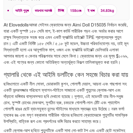
আইমি পুতুল
কারখানা সরাসরি
টিপিই
158cm
ই কাপ
34.83kg
At Elovedollsআমরা সেইসব ক্রেতাদের জন্য Aimi Doll D15035 নির্বাচন করেছি,
যারা একটি সুস্পষ্ট ১৫৮ সেমি মাপ, ই-কাপ কার্ভি শারীরিক গড়ন এবং অর্ডার করার আগে
চাক্ষুষ সিদ্ধান্তকে সহজ করে এমন একটি ফ্যাক্টরি ডাইরেক্ট TPE প্রাপ্তবয়স্ক পুতুল
চান। এটি একটি নির্দিষ্ট ১৫৮ সেমি / ৫.১৮ ফুট মডেল, উচ্চতা পরিবর্তনযোগ্য নয়, তাই মূল
সিদ্ধান্তটি হলো এর আনুপাতিক মাপ, ওজন এবং ফ্যাক্টরি ডাইরেক্ট ডেলিভারি এলাকা
আপনার জায়গা ও কেনার পরিকল্পনার সাথে মেলে কিনা। ক্রেতাদের জন্য এর মূল্য $১০৯৯,
এবং এই পণ্যের জন্য কোনো অতিরিক্ত অন্তর্ভুক্ত বিকল্প তালিকাভুক্ত করা হয়নি।
গ্যালারি থেকে এই আইমি ডলটিকে কেন সহজে বিচার করা যায়
ছবিগুলোতে একটি নীল সোফা, ডোরাকাটা কুশন, গোলাপী দেয়াল, আয়না এবং গাছপালা সহ
একটি অন্দরসজ্জার পরিবেশে ফ্যাশন-স্টাইলে সাজানো একটি পুতুলের ক্লোজ-আপ এবং
দাঁড়ানো ভঙ্গিমার বাস্তবসম্মত ছবি দেখানো হয়েছে। দৃশ্যত, এই মডেলটি তার নীল-সবুজ
চোখ, সুস্পষ্ট চোখের মেকআপ, সুগঠিত ভ্রু, চকচকে গোলাপী-লাল ঠোঁট এবং প্যাস্টেল
গোলাপী রঙের ছোট ব্যাংসযুক্ত চুলের স্টাইলের মাধ্যমে স্বতন্ত্র হয়ে উঠেছে। নরম ফর্সা
ত্বকের রঙ এবং মসৃণ বক্রাকার শারীরিক গঠনের ছবিগুলো ক্রেতাদেরকে পুতুলটির সামগ্রিক
উপস্থিতি, বাহ্যিক রূপ এবং প্রদর্শনের ভঙ্গি বিচার করতে সাহায্য করে।
একটি ক্লোজ-আপ ছবিতে পুতুলটিকে একটি সাদা লো-কাট টপ এবং একটি ছোট লকেটসহ