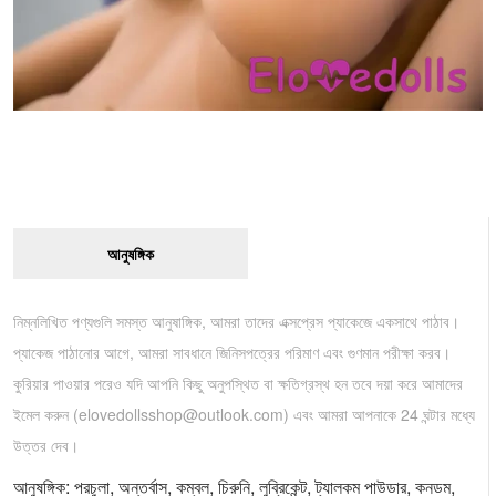
আনুষঙ্গিক
নিম্নলিখিত পণ্যগুলি সমস্ত আনুষাঙ্গিক, আমরা তাদের এক্সপ্রেস প্যাকেজে একসাথে পাঠাব।
প্যাকেজ পাঠানোর আগে, আমরা সাবধানে জিনিসপত্রের পরিমাণ এবং গুণমান পরীক্ষা করব।
কুরিয়ার পাওয়ার পরেও যদি আপনি কিছু অনুপস্থিত বা ক্ষতিগ্রস্থ হন তবে দয়া করে আমাদের
ইমেল করুন (
elovedollsshop@outlook.com
) এবং আমরা আপনাকে 24 ঘন্টার মধ্যে
উত্তর দেব।
আনুষঙ্গিক: পরচুলা, অন্তর্বাস, কম্বল, চিরুনি, লুব্রিকেন্ট, ট্যালকম পাউডার, কনডম,