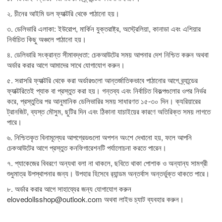
২. চীনের আইমি ডল ফ্যাক্টরি থেকে পাঠানো হয়।
৩. ডেলিভারি এলাকা: ইউরোপ, মার্কিন যুক্তরাষ্ট্র, অস্ট্রেলিয়া, কানাডা এবং এশিয়ার
নির্বাচিত কিছু অঞ্চলে পাঠানো হয়।
৪. ডেলিভারি সংক্রান্ত সীমাবদ্ধতা: চেকআউটের সময় আপনার দেশ নিশ্চিত করুন অথবা
অর্ডার করার আগে আমাদের সাথে যোগাযোগ করুন।
৫. সরাসরি ফ্যাক্টরি থেকে করা অর্ডারগুলো আন্তর্জাতিকভাবে পাঠানোর আগে ব্র্যান্ডের
ফ্যাক্টরিতেই প্যাক বা প্রস্তুত করা হয়। গন্তব্য এবং নির্বাচিত বিকল্পগুলোর ওপর নির্ভর
করে, প্রস্তুতির পর আনুমানিক ডেলিভারির সময় সাধারণত ১৫-৩০ দিন। ক্যরিয়ারের
ট্রানজিট, ব্যস্ত মৌসুম, ছুটির দিন এবং ঠিকানা যাচাইয়ের কারণে অতিরিক্ত সময় লাগতে
পারে।
৬. নিশ্চিতকৃত বিনামূল্যের আপগ্রেডগুলো অপশন অংশে দেখানো হয়, ফলে আপনি
চেকআউটের আগে প্রস্তুত কনফিগারেশনটি পর্যালোচনা করতে পারেন।
৭. প্যাকেজের বিবরণে অন্যথা বলা না থাকলে, ছবিতে থাকা পোশাক ও অন্যান্য সামগ্রী
শুধুমাত্র উপস্থাপনার জন্য। উপহার হিসেবে র‍্যান্ডম অন্তর্বাস অন্তর্ভুক্ত থাকতে পারে।
৮. অর্ডার করার আগে সাহায্যের জন্য যোগাযোগ করুন
elovedollsshop@outlook.com
অথবা লাইভ চ্যাট ব্যবহার করুন।