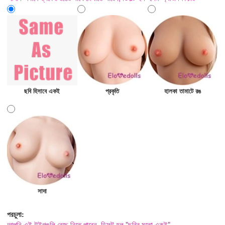
ছবি হিসাবে একই
প্রকৃতি
হালকা তামাটে রঙ
সাদা
পরচুলা:
আপনি এই উইগগুলি বেছে নিতে পারেন, ডিফল্ট হল "ছবির মতো একই"