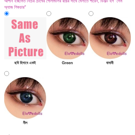
আপনি ইচ্ছামত নিচের চোখের গোলাগুলির রঙের সাথে মেলাতে পারেন, ডিফল্ট হল "সেম
অ্যাজ পিকচার"
ছবি হিসাবে একই
Green
বাদামী
নীল