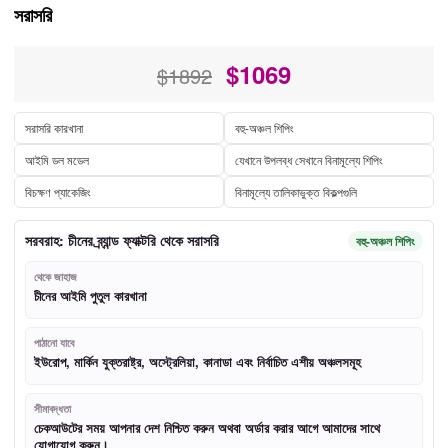
সরাসরি
$
1069
$1892
সরাসরি কারখানা
বহু-অঞ্চল শিপিং
আইমি ডল মডেল
যেখানে উপলব্ধ সেখানে বিনামূল্যে শিপিং
বিচক্ষণ প্যাকেজিং
বিনামূল্যে তালিকাভুক্ত বিকল্পগুলি
সরবরাহ: চীনের ব্র্যান্ড ফ্যাক্টরি থেকে সরাসরি
বহু-অঞ্চল শিপিং
থেকে জাহাজ
চীনের আইমি পুতুল কারখানা
পাঠানো যাবে
ইউরোপ, মার্কিন যুক্তরাষ্ট্র, অস্ট্রেলিয়া, কানাডা এবং নির্বাচিত এশীয় অঞ্চলসমূহ
সীমাবদ্ধতা
চেকআউটের সময় আপনার দেশ নিশ্চিত করুন অথবা অর্ডার করার আগে আমাদের সাথে
যোগাযোগ করুন।