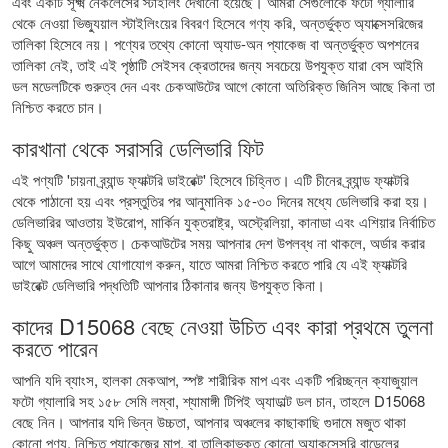
এবং একটি সূক্ষ্ম নেকলেসের স্টাইলিং দেখানো হয়েছে। আমরা সেগুলোকে ফটো গ্যালারি
থেকে নেওয়া ভিজ্যুয়াল স্টাইলিংয়ের বিবরণ হিসেবে গণ্য করি, অন্তর্ভুক্ত অ্যাক্সেসরিজের
তালিকা হিসেবে নয়। পণ্যের তথ্যে কোনো অ্যাড-অন প্যাকেজ বা অন্তর্ভুক্ত অপশনের
তালিকা নেই, তাই এই পৃষ্ঠাটি সেইসব ক্রেতাদের জন্য সবচেয়ে উপযুক্ত যারা বেস আইমি
ডল মডেলটিকে গুরুত্ব দেন এবং চেকআউটের আগে কোনো অতিরিক্ত জিনিস আছে কিনা তা
নিশ্চিত করতে চান।
কারখানা থেকে সরাসরি ডেলিভারি ফিট
এই পণ্যটি 'চায়না ব্র্যান্ড ফ্যাক্টরি ডাইরেক্ট' হিসেবে চিহ্নিত। এটি চীনের ব্র্যান্ড ফ্যাক্টরি
থেকে পাঠানো হয় এবং প্রস্তুতির পর আনুমানিক ১৫-৩০ দিনের মধ্যে ডেলিভারি করা হয়।
ডেলিভারির আওতায় ইউরোপ, মার্কিন যুক্তরাষ্ট্র, অস্ট্রেলিয়া, কানাডা এবং এশিয়ার নির্বাচিত
কিছু অঞ্চল অন্তর্ভুক্ত। চেকআউটের সময় আপনার দেশ উপলব্ধ না থাকলে, অর্ডার করার
আগে আমাদের সাথে যোগাযোগ করুন, যাতে আমরা নিশ্চিত করতে পারি যে এই ফ্যাক্টরি
ডাইরেক্ট ডেলিভারি পদ্ধতিটি আপনার ঠিকানার জন্য উপযুক্ত কিনা।
কাদের D15068 বেছে নেওয়া উচিত এবং কারা প্রথমে তুলনা
করতে পারেন
আপনি যদি ব্যাংস, হালকা মেকআপ, স্পষ্ট শারীরিক মাপ এবং একটি পরিচ্ছন্ন ক্যাজুয়াল
ফটো গ্যালারি সহ ১৫৮ সেমি লম্বা, শ্যামাঙ্গী টিপিই অ্যাডাল্ট ডল চান, তাহলে D15068
বেছে নিন। আপনার যদি ভিন্ন উচ্চতা, আপনার অঞ্চলের কাছাকাছি গুদামে মজুত থাকা
কোনো পণ্য, নিশ্চিত প্যাকেজের মাপ, বা তালিকাভুক্ত কোনো অ্যাকসেসরি বান্ডেলের