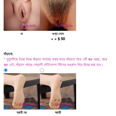
না
গুপ্ত লোম
+ + $ 50
দাঁড়ানো:
* পুতুলটিকে নিজে নিজে দাঁড়াতে সাহায্য করার জন্য দাঁড়ানো পায়ে ৩টি স্ক্রু আছে, পায়ে
স্ক্রু নেই, দাঁড়ালে পায়ের গোড়ালী স্টেইনলেস স্টিলের কঙ্কাল দিয়ে ছিদ্র করা হবে।
স্থায়ী নয়
স্থায়ী