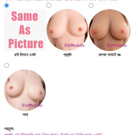
ছবি হিসাবে একই
প্রকৃতি
হালকা তামাটে রঙ
সাদা
পরচুলা:
আপনি এই উইগগুলি বেছে নিতে পারেন, ডিফল্ট হল "ছবির মতো একই"