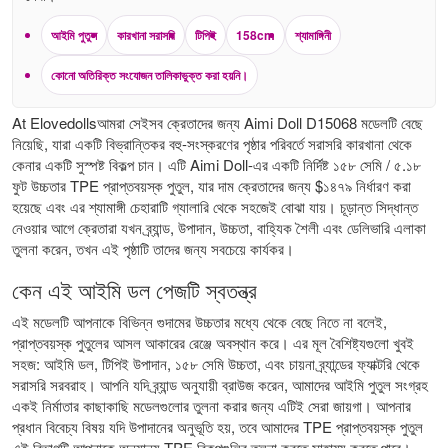
আইমি পুতুল
কারখানা সরাসরি
টিপিই
158cm
শ্যামাঙ্গিনী
কোনো অতিরিক্ত সংযোজন তালিকাভুক্ত করা হয়নি।
At Elovedollsআমরা সেইসব ক্রেতাদের জন্য Aimi Doll D15068 মডেলটি বেছে
নিয়েছি, যারা একটি বিভ্রান্তিকর বহু-সংস্করণের পৃষ্ঠার পরিবর্তে সরাসরি কারখানা থেকে
কেনার একটি সুস্পষ্ট বিকল্প চান। এটি Aimi Doll-এর একটি নির্দিষ্ট ১৫৮ সেমি / ৫.১৮
ফুট উচ্চতার TPE প্রাপ্তবয়স্ক পুতুল, যার দাম ক্রেতাদের জন্য $১৪৭৯ নির্ধারণ করা
হয়েছে এবং এর শ্যামাঙ্গী চেহারাটি গ্যালারি থেকে সহজেই বোঝা যায়। চূড়ান্ত সিদ্ধান্ত
নেওয়ার আগে ক্রেতারা যখন ব্র্যান্ড, উপাদান, উচ্চতা, বাহ্যিক শৈলী এবং ডেলিভারি এলাকা
তুলনা করেন, তখন এই পৃষ্ঠাটি তাদের জন্য সবচেয়ে কার্যকর।
কেন এই আইমি ডল পেজটি স্বতন্ত্র
এই মডেলটি আপনাকে বিভিন্ন গুদামের উচ্চতার মধ্যে থেকে বেছে নিতে না বলেই,
প্রাপ্তবয়স্ক পুতুলের আসল আকারের রেঞ্জে অবস্থান করে। এর মূল বৈশিষ্ট্যগুলো খুবই
সহজ: আইমি ডল, টিপিই উপাদান, ১৫৮ সেমি উচ্চতা, এবং চায়না ব্র্যান্ডের ফ্যাক্টরি থেকে
সরাসরি সরবরাহ। আপনি যদি ব্র্যান্ড অনুযায়ী ব্রাউজ করেন, আমাদের
আইমি পুতুল সংগ্রহ
একই নির্মাতার কাছাকাছি মডেলগুলোর তুলনা করার জন্য এটিই সেরা জায়গা। আপনার
প্রধান বিবেচ্য বিষয় যদি উপাদানের অনুভূতি হয়, তবে আমাদের
TPE প্রাপ্তবয়স্ক পুতুল
এই বিভাগটি আপনাকে অন্যান্য TPE বিকল্পগুলির তুলনা করতে সাহায্য করতে পারে।