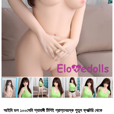
আইমি ডল ১০০সেমি শ্যামাঙ্গী টিপিই প্রাপ্তবয়স্ক পুতুল ফ্যাক্টরি থেকে