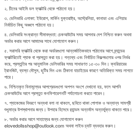
২. চীনের আইমি ডল ফ্যাক্টরি থেকে পাঠানো হয়।
৩. ডেলিভারি এলাকা: ইউরোপ, মার্কিন যুক্তরাষ্ট্র, অস্ট্রেলিয়া, কানাডা এবং এশিয়ার
নির্বাচিত কিছু অঞ্চলে পাঠানো হয়।
৪. ডেলিভারি সংক্রান্ত সীমাবদ্ধতা: চেকআউটের সময় আপনার দেশ নিশ্চিত করুন অথবা
অর্ডার করার আগে আমাদের সাথে যোগাযোগ করুন।
৫. সরাসরি ফ্যাক্টরি থেকে করা অর্ডারগুলো আন্তর্জাতিকভাবে পাঠানোর আগে ব্র্যান্ডের
ফ্যাক্টরিতেই প্যাক বা প্রস্তুত করা হয়। গন্তব্য এবং নির্বাচিত বিকল্পগুলোর ওপর নির্ভর
করে, প্রস্তুতির পর আনুমানিক ডেলিভারির সময় সাধারণত ১৫-৩০ দিন। ক্যরিয়ারের
ট্রানজিট, ব্যস্ত মৌসুম, ছুটির দিন এবং ঠিকানা যাচাইয়ের কারণে অতিরিক্ত সময় লাগতে
পারে।
৬. নিশ্চিতকৃত বিনামূল্যের আপগ্রেডগুলো অপশন অংশে দেখানো হয়, ফলে আপনি
চেকআউটের আগে প্রস্তুত কনফিগারেশনটি পর্যালোচনা করতে পারেন।
৭. প্যাকেজের বিবরণে অন্যথা বলা না থাকলে, ছবিতে থাকা পোশাক ও অন্যান্য সামগ্রী
শুধুমাত্র উপস্থাপনার জন্য। উপহার হিসেবে র‍্যান্ডম অন্তর্বাস অন্তর্ভুক্ত থাকতে পারে।
৮. অর্ডার করার আগে সাহায্যের জন্য যোগাযোগ করুন
elovedollsshop@outlook.com
অথবা লাইভ চ্যাট ব্যবহার করুন।