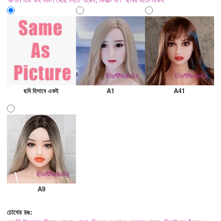
ছবি হিসাবে একই
A1
A41
A9
চোখের রঙ: