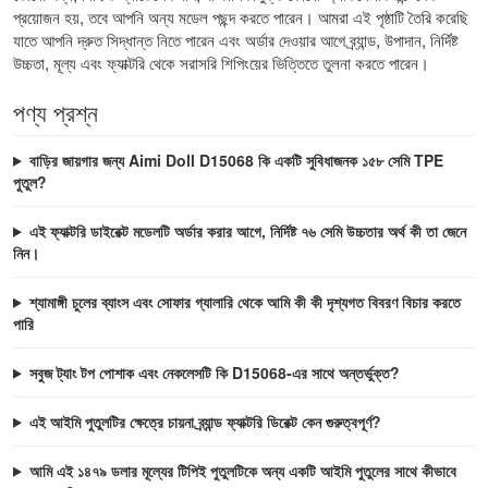
প্রয়োজন হয়, তবে আপনি অন্য মডেল পছন্দ করতে পারেন। আমরা এই পৃষ্ঠাটি তৈরি করেছি
যাতে আপনি দ্রুত সিদ্ধান্ত নিতে পারেন এবং অর্ডার দেওয়ার আগে ব্র্যান্ড, উপাদান, নির্দিষ্ট
উচ্চতা, মূল্য এবং ফ্যাক্টরি থেকে সরাসরি শিপিংয়ের ভিত্তিতে তুলনা করতে পারেন।
পণ্য প্রশ্ন
বাড়ির জায়গার জন্য Aimi Doll D15068 কি একটি সুবিধাজনক ১৫৮ সেমি TPE
পুতুল?
এই ফ্যাক্টরি ডাইরেক্ট মডেলটি অর্ডার করার আগে, নির্দিষ্ট ৭৬ সেমি উচ্চতার অর্থ কী তা জেনে
নিন।
শ্যামাঙ্গী চুলের ব্যাংস এবং সোফার গ্যালারি থেকে আমি কী কী দৃশ্যগত বিবরণ বিচার করতে
পারি
সবুজ ট্যাং টপ পোশাক এবং নেকলেসটি কি D15068-এর সাথে অন্তর্ভুক্ত?
এই আইমি পুতুলটির ক্ষেত্রে চায়না ব্র্যান্ড ফ্যাক্টরি ডিরেক্ট কেন গুরুত্বপূর্ণ?
আমি এই ১৪৭৯ ডলার মূল্যের টিপিই পুতুলটিকে অন্য একটি আইমি পুতুলের সাথে কীভাবে