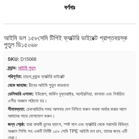
বর্ণনাঃ
আইমি ডল ১৫৮সেমি টিপিই ফ্যাক্টরি ডাইরেক্ট প্রাপ্তবয়স্ক
পুতুল ডি১৫০৬৮
SKU:
D15068
ব্র্যান্ড:
আইমি পুতুল
পরিপূর্ণতা:
চায়না ব্র্যান্ড ফ্যাক্টরি ডাইরেক্ট
থেকে জাহাজ:
চীনের আইমি পুতুল কারখানা
ডেলিভারি এলাকা:
ইউরোপ, মার্কিন যুক্তরাষ্ট্র, অস্ট্রেলিয়া, কানাডা এবং নির্বাচিত
এশীয় অঞ্চলে পাঠানো হয়।
সীমাবদ্ধতা:
চেকআউটের সময় আপনার দেশ নিশ্চিত করুন অথবা অর্ডার করার আগে
আমাদের সাথে যোগাযোগ করুন।
জন্য শ্রেষ্ঠ:
যারা বাদামী চুলের ব্যাংস, স্পষ্ট মাপ এবং ফ্যাক্টরি থেকে সরাসরি বিভিন্ন
অঞ্চলে শিপিং সহ একটি নির্দিষ্ট ১৫৮ সেমি TPE আইমি ডল চান, তাদের জন্য এটি
সেরা।