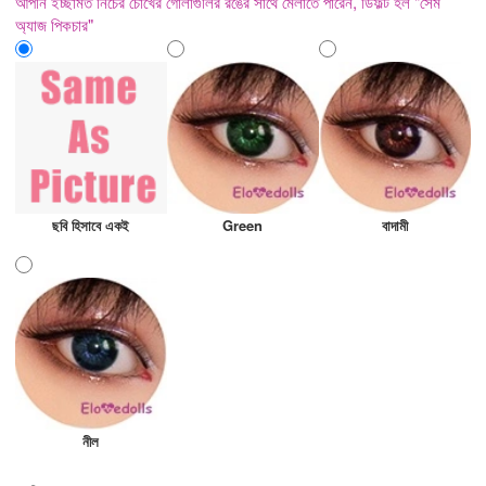
আপনি ইচ্ছামত নিচের চোখের গোলাগুলির রঙের সাথে মেলাতে পারেন, ডিফল্ট হল "সেম
অ্যাজ পিকচার"
ছবি হিসাবে একই
Green
বাদামী
নীল