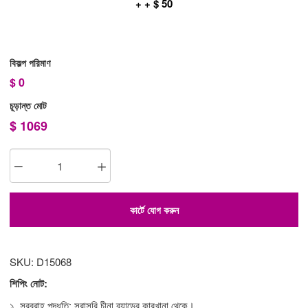
+ + $ 50
বিকল্প পরিমাণ
$
0
চূড়ান্ত মোট
$
1069
কার্টে যোগ করুন
SKU: D15068
শিপিং নোট:
১. সরবরাহ পদ্ধতি: সরাসরি চীনা ব্র্যান্ডের কারখানা থেকে।