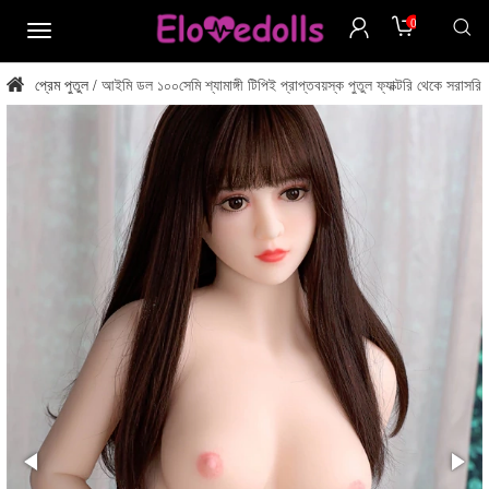
0
মেনু
প্রেম পুতুল
আইমি ডল ১০০সেমি শ্যামাঙ্গী টিপিই প্রাপ্তবয়স্ক পুতুল ফ্যাক্টরি থেকে সরাসরি
/