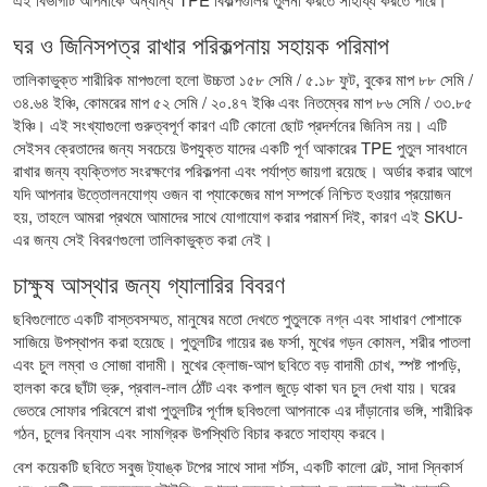
ঘর ও জিনিসপত্র রাখার পরিকল্পনায় সহায়ক পরিমাপ
তালিকাভুক্ত শারীরিক মাপগুলো হলো উচ্চতা ১৫৮ সেমি / ৫.১৮ ফুট, বুকের মাপ ৮৮ সেমি /
৩৪.৬৪ ইঞ্চি, কোমরের মাপ ৫২ সেমি / ২০.৪৭ ইঞ্চি এবং নিতম্বের মাপ ৮৬ সেমি / ৩৩.৮৫
ইঞ্চি। এই সংখ্যাগুলো গুরুত্বপূর্ণ কারণ এটি কোনো ছোট প্রদর্শনের জিনিস নয়। এটি
সেইসব ক্রেতাদের জন্য সবচেয়ে উপযুক্ত যাদের একটি পূর্ণ আকারের TPE পুতুল সাবধানে
রাখার জন্য ব্যক্তিগত সংরক্ষণের পরিকল্পনা এবং পর্যাপ্ত জায়গা রয়েছে। অর্ডার করার আগে
যদি আপনার উত্তোলনযোগ্য ওজন বা প্যাকেজের মাপ সম্পর্কে নিশ্চিত হওয়ার প্রয়োজন
হয়, তাহলে আমরা প্রথমে আমাদের সাথে যোগাযোগ করার পরামর্শ দিই, কারণ এই SKU-
এর জন্য সেই বিবরণগুলো তালিকাভুক্ত করা নেই।
চাক্ষুষ আস্থার জন্য গ্যালারির বিবরণ
ছবিগুলোতে একটি বাস্তবসম্মত, মানুষের মতো দেখতে পুতুলকে নগ্ন এবং সাধারণ পোশাকে
সাজিয়ে উপস্থাপন করা হয়েছে। পুতুলটির গায়ের রঙ ফর্সা, মুখের গড়ন কোমল, শরীর পাতলা
এবং চুল লম্বা ও সোজা বাদামী। মুখের ক্লোজ-আপ ছবিতে বড় বাদামী চোখ, স্পষ্ট পাপড়ি,
হালকা করে ছাঁটা ভ্রু, প্রবাল-লাল ঠোঁট এবং কপাল জুড়ে থাকা ঘন চুল দেখা যায়। ঘরের
ভেতরে সোফার পরিবেশে রাখা পুতুলটির পূর্ণাঙ্গ ছবিগুলো আপনাকে এর দাঁড়ানোর ভঙ্গি, শারীরিক
গঠন, চুলের বিন্যাস এবং সামগ্রিক উপস্থিতি বিচার করতে সাহায্য করবে।
বেশ কয়েকটি ছবিতে সবুজ ট্যাঙ্ক টপের সাথে সাদা শর্টস, একটি কালো বেল্ট, সাদা স্নিকার্স