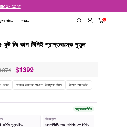
tlook.com
)
0
ুলের দাম
গরম
ুট জি কাপ টিপিই প্রাপ্তবয়স্ক পুতুল
$
1399
1874
ল মডেল
যেখানে উপলব্ধ সেখানে বিনামূল্যে শিপিং
বিচক্ষণ প্যাকেজিং
বহু-অঞ্চল শিপিং
াবে
সীমাবদ্ধতা
মার্কিন যুক্তরাষ্ট্র,
চেকআউটের সময় আপনার দেশ নিশ্চিত