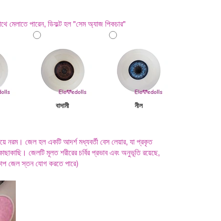
থে মেলাতে পারেন, ডিফল্ট হল "সেম অ্যাজ পিকচার"
বাদামী
নীল
ে নরম। জেল হল একটি আদর্শ মধ্যবর্তী বেস লেয়ার, যা প্রকৃত
াছাকাছি। জেলটি মূলত শরীরের চর্বির প্রভাব এবং অনুভূতি রয়েছে,
কাপ জেল স্তন যোগ করতে পারে)