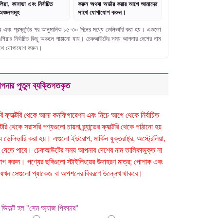
লিয়া, কানাডা এবং নির্বাচিত
করুন অথবা অর্ডার করার আগে আমাদের
অঞ্চলসমূহ
সাথে যোগাযোগ করুন।
নো হয় এবং প্রস্তুতির পর আনুমানিক ১৫-৩০ দিনের মধ্যে ডেলিভারি করা হয়। এগুলো
বং এশিয়ার নির্বাচিত কিছু অঞ্চলে পাঠানো যায়। চেকআউটের সময় আপনার দেশের নাম
সাথে যোগাযোগ করুন।
পনার পুতুল ব্যক্তিগতকৃত
সরাসরি ফ্যাক্টরি থেকে আসা কনফিগারেশন এবং নিচে আগে থেকে নির্বাচিত
ি থেকে সরাসরি পণ্যগুলো চায়না ব্র্যান্ডের ফ্যাক্টরি থেকে পাঠানো হয়
েলিভারি করা হয়। এগুলো ইউরোপ, মার্কিন যুক্তরাষ্ট্র, অস্ট্রেলিয়া,
ঠানো যেতে পারে। চেকআউটের সময় আপনার দেশের নাম তালিকাভুক্ত না
 করুন। পণ্যের ছবিগুলো স্টাইলিংয়ের উদাহরণ মাত্র; পোশাক এবং
 হবে যখন সেগুলো প্যাকেজ বা অপশনের বিবরণে উল্লেখ থাকবে।
ডিফল্ট হল "সেম অ্যাজ পিকচার"