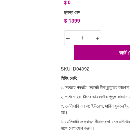
$
0
চূড়ান্ত মোট
$
1399
কার্টে
SKU: D04092
শিপিং নোট:
১. সরবরাহ পদ্ধতি: সরাসরি চীনা ব্র্যান্ডের কারখা
২. পাঠানো হয়: চীনের আয়রনটেক পুতুল কারখান
৩. ডেলিভারি এলাকা: ইউরোপ, মার্কিন যুক্তরাষ্ট্র,
হয়।
৪. ডেলিভারি সংক্রান্ত সীমাবদ্ধতা: চেকআউটে
সাথে যোগাযোগ করুন।