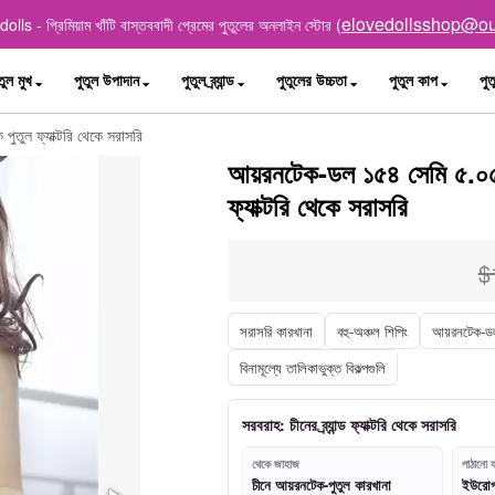
elovedollsshop@ou
lls - প্রিমিয়াম খাঁটি বাস্তববাদী প্রেমের পুতুলের অনলাইন স্টোর (
তুল মুখ
পুতুল উপাদান
পুতুল ব্র্যান্ড
পুতুলের উচ্চতা
পুতুল কাপ
পুত
ুতুল ফ্যাক্টরি থেকে সরাসরি
আয়রনটেক-ডল ১৫৪ সেমি ৫.০৫ ফ
ফ্যাক্টরি থেকে সরাসরি
$
সরাসরি কারখানা
বহু-অঞ্চল শিপিং
আয়রনটেক-ড
বিনামূল্যে তালিকাভুক্ত বিকল্পগুলি
সরবরাহ: চীনের ব্র্যান্ড ফ্যাক্টরি থেকে সরাসরি
থেকে জাহাজ
পাঠানো য
চীনে আয়রনটেক-পুতুল কারখানা
ইউরোপ, 