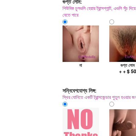
গুপ্ত লোম:
পিউবিক চুলগুলি হেয়ার ট্রান্সপ্লান্ট, এগুলি সূঁচ
যেতে পারে
না
গুপ্ত লোম
+ + $ 5
সন্নিবেশযোগ্য লিঙ্গ:
স্থির যোনিতে একটি ট্রান্সজেন্ডার পুতুল হওয়ার জ