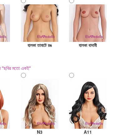
হালকা তামাটে রঙ
হালকা বাদামী
হল "ছবির মতো একই"
N3
A11