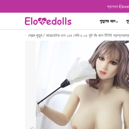
স্বাগতম Elovedo
পুতুলের ধরন
পু
প্রেম পুতুল
/
আয়রনটেক-ডল ১৫৪ সেমি ৫.০৫ ফুট জি কাপ টিপিই প্রাপ্তবয়স্ক প