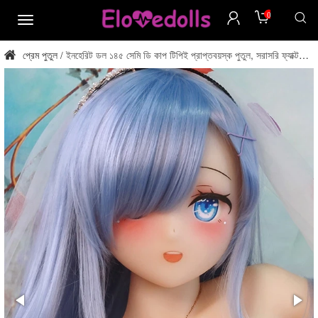
0
মেনু
প্রেম পুতুল
ইনহেরিট ডল ১৪৫ সেমি ডি কাপ টিপিই প্রাপ্তবয়স্ক পুতুল, সরাসরি ফ্যাক্টরি
/
থেকে