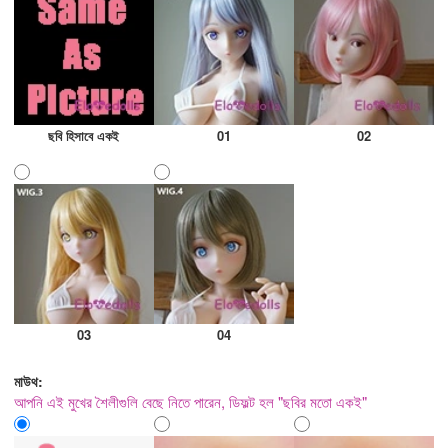
ছবি হিসাবে একই
01
02
03
04
মাউথ:
আপনি এই মুখের শৈলীগুলি বেছে নিতে পারেন, ডিফল্ট হল "ছবির মতো একই"