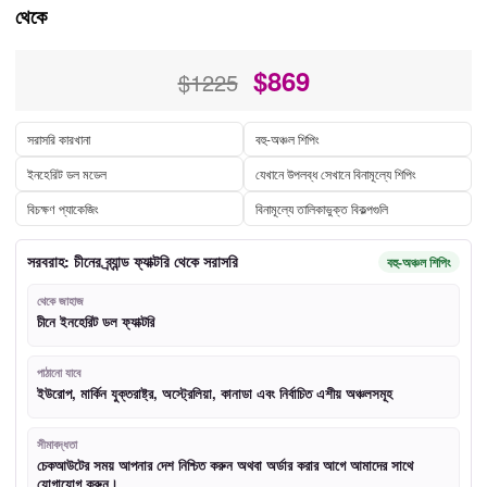
থেকে
$
869
$1225
সরাসরি কারখানা
বহু-অঞ্চল শিপিং
ইনহেরিট ডল মডেল
যেখানে উপলব্ধ সেখানে বিনামূল্যে শিপিং
বিচক্ষণ প্যাকেজিং
বিনামূল্যে তালিকাভুক্ত বিকল্পগুলি
সরবরাহ: চীনের ব্র্যান্ড ফ্যাক্টরি থেকে সরাসরি
বহু-অঞ্চল শিপিং
থেকে জাহাজ
চীনে ইনহেরিট ডল ফ্যাক্টরি
পাঠানো যাবে
ইউরোপ, মার্কিন যুক্তরাষ্ট্র, অস্ট্রেলিয়া, কানাডা এবং নির্বাচিত এশীয় অঞ্চলসমূহ
সীমাবদ্ধতা
চেকআউটের সময় আপনার দেশ নিশ্চিত করুন অথবা অর্ডার করার আগে আমাদের সাথে
যোগাযোগ করুন।