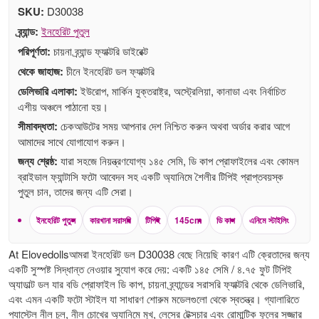
SKU:
D30038
ব্র্যান্ড:
ইনহেরিট পুতুল
পরিপূর্ণতা:
চায়না ব্র্যান্ড ফ্যাক্টরি ডাইরেক্ট
থেকে জাহাজ:
চীনে ইনহেরিট ডল ফ্যাক্টরি
ডেলিভারি এলাকা:
ইউরোপ, মার্কিন যুক্তরাষ্ট্র, অস্ট্রেলিয়া, কানাডা এবং নির্বাচিত
এশীয় অঞ্চলে পাঠানো হয়।
সীমাবদ্ধতা:
চেকআউটের সময় আপনার দেশ নিশ্চিত করুন অথবা অর্ডার করার আগে
আমাদের সাথে যোগাযোগ করুন।
জন্য শ্রেষ্ঠ:
যারা সহজে নিয়ন্ত্রণযোগ্য ১৪৫ সেমি, ডি কাপ প্রোফাইলের এবং কোমল
ব্রাইডাল ফ্যান্টাসি ফটো আবেদন সহ একটি অ্যানিমে শৈলীর টিপিই প্রাপ্তবয়স্ক
পুতুল চান, তাদের জন্য এটি সেরা।
ইনহেরিট পুতুল
কারখানা সরাসরি
টিপিই
145cm
ডি কাপ
এনিমে স্টাইলিং
At Elovedollsআমরা ইনহেরিট ডল D30038 বেছে নিয়েছি কারণ এটি ক্রেতাদের জন্য
একটি সুস্পষ্ট সিদ্ধান্ত নেওয়ার সুযোগ করে দেয়: একটি ১৪৫ সেমি / ৪.৭৫ ফুট টিপিই
অ্যাডাল্ট ডল যার বডি প্রোফাইল ডি কাপ, চায়না ব্র্যান্ডের সরাসরি ফ্যাক্টরি থেকে ডেলিভারি,
এবং এমন একটি ফটো স্টাইল যা সাধারণ শোরুম মডেলগুলো থেকে স্বতন্ত্র। গ্যালারিতে
প্যাস্টেল নীল চুল, নীল চোখের অ্যানিমে মুখ, লেসের টেক্সচার এবং রোমান্টিক ফুলের সজ্জার