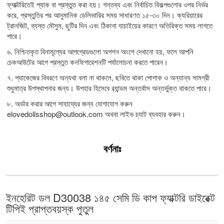
ফ্যাক্টরিতেই প্যাক বা প্রস্তুত করা হয়। গন্তব্য এবং নির্বাচিত বিকল্পগুলোর ওপর নির্ভর
করে, প্রস্তুতির পর আনুমানিক ডেলিভারির সময় সাধারণত ১৫-৩০ দিন। ক্যরিয়ারের
ট্রানজিট, ব্যস্ত মৌসুম, ছুটির দিন এবং ঠিকানা যাচাইয়ের কারণে অতিরিক্ত সময় লাগতে
পারে।
৬. নিশ্চিতকৃত বিনামূল্যের আপগ্রেডগুলো অপশন অংশে দেখানো হয়, ফলে আপনি
চেকআউটের আগে প্রস্তুত কনফিগারেশনটি পর্যালোচনা করতে পারেন।
৭. প্যাকেজের বিবরণে অন্যথা বলা না থাকলে, ছবিতে থাকা পোশাক ও অন্যান্য সামগ্রী
শুধুমাত্র উপস্থাপনার জন্য। উপহার হিসেবে র‍্যান্ডম অন্তর্বাস অন্তর্ভুক্ত থাকতে পারে।
৮. অর্ডার করার আগে সাহায্যের জন্য যোগাযোগ করুন
elovedollsshop@outlook.com
অথবা লাইভ চ্যাট ব্যবহার করুন।
বর্ণনাঃ
ইনহেরিট ডল D30038 ১৪৫ সেমি ডি কাপ ফ্যাক্টরি ডাইরেক্ট
টিপিই প্রাপ্তবয়স্ক পুতুল