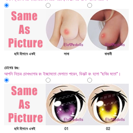
ছবি হিসাবে একই
সাদা
বাদামী
চোখের রঙ:
আপনি নিচের চোখগুলোর রং ইচ্ছামতো মেলাতে পারেন, ডিফল্ট রং হলো "ছবির মতো"।
ছবি হিসাবে একই
01
02