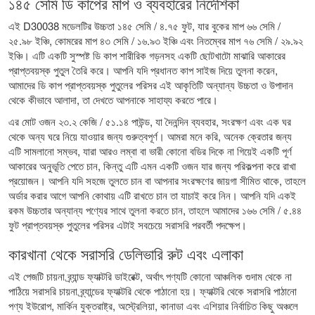
১৪৫ সেমি ডি কাপের মাপ ও ব্যবহারের নির্দেশিকা
এই D30038 মডেলটির উচ্চতা ১৪৫ সেমি / ৪.৭৫ ফুট, যার বুকের মাপ ৬৬ সেমি /
২৫.৯৮ ইঞ্চি, কোমরের মাপ ৪৩ সেমি / ১৬.৯৩ ইঞ্চি এবং নিতম্বের মাপ ৭৬ সেমি / ২৯.৯২
ইঞ্চি। এটি একটি সুস্পষ্ট ডি কাপ শারীরিক গড়নসহ একটি ছোটখাটো মাঝারি আকারের
প্রাপ্তবয়স্ক পুতুল তৈরি করে। আপনি যদি প্রধানত কাপ সাইজ দিয়ে তুলনা করেন,
আমাদের
ডি কাপ প্রাপ্তবয়স্ক পুতুলের পরিসর
এই আকৃতিটি অন্যান্য উচ্চতা ও উপাদান
থেকে কীভাবে আলাদা, তা দেখতে আপনাকে সাহায্য করতে পারে।
এর মোট ওজন ২৩.২ কেজি / ৫১.১৪ পাউন্ড, যা দৈনন্দিন ব্যবহার, সংরক্ষণ এবং এক ঘর
থেকে অন্য ঘরে নিয়ে যাওয়ার জন্য গুরুত্বপূর্ণ। আমরা মনে করি, অনেক ক্রেতার জন্য
এটি সামলানো সম্ভব, যারা আরও লম্বা বা ভারী কোনো বডির দিকে না গিয়েই একটি পূর্ণ
আকারের অনুভূতি পেতে চান, কিন্তু এটি এমন একটি ওজন যার জন্য পরিকল্পনা করে রাখা
প্রয়োজন। আপনি যদি সহজে তুলতে চান বা আপনার সংরক্ষণের জায়গা সীমিত থাকে, তাহলে
অর্ডার করার আগে আপনি কোথায় এটি রাখতে চান তা যাচাই করে নিন। আপনি যদি একই
রকম উচ্চতার অন্যান্য পণ্যের সাথে তুলনা করতে চান, তাহলে আমাদের
১৬৬ সেমি / ৫.৪৪
ফুট প্রাপ্তবয়স্ক পুতুলের পরিসর
এটাই সবচেয়ে সরাসরি পরবর্তী পদক্ষেপ।
কারখানা থেকে সরাসরি ডেলিভারি রুট এবং এলাকা
এই পেজটি চায়না ব্র্যান্ড ফ্যাক্টরি ডাইরেক্ট, অর্থাৎ পণ্যটি কোনো আঞ্চলিক গুদাম থেকে না
পাঠিয়ে সরাসরি চায়না ব্র্যান্ডের ফ্যাক্টরি থেকে পাঠানো হয়। ফ্যাক্টরি থেকে সরাসরি পাঠানো
পণ্য ইউরোপ, মার্কিন যুক্তরাষ্ট্র, অস্ট্রেলিয়া, কানাডা এবং এশিয়ার নির্বাচিত কিছু অঞ্চলে