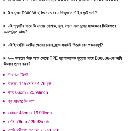
নীল চুলের D30038 ছবিগুলোতে কোন ভিজ্যুয়াল স্টাইল ফুটে ওঠে?
এই পুতুলটির সাথে কি লেসের পোশাক, ফুল, ওড়না এবং চুলের সাজসজ্জার জিনিসপত্র
অন্তর্ভুক্ত আছে?
এই ইনহেরিট ডলটির ক্ষেত্রে চায়না ব্র্যান্ড ফ্যাক্টরি ডিরেক্ট কেন গুরুত্বপূর্ণ?
৬০০ ডলারের নিচে অন্য কোনো TPE প্রাপ্তবয়স্ক পুতুলের সাথে D30038-কে আমি
কীভাবে তুলনা করব?
উপাদান:
টিপিই
উচ্চতা:
145 সেমি / 4.75 ফুট
বক্ষ:
66cm / 25.98inch
ব্রা সাইজ:
ডি কাপ
কোমর:
43cm / 16.93inch
পোঁদ:
76cm / 29.92inch
যোনি গভীরতা:
14cm / 5.51inch