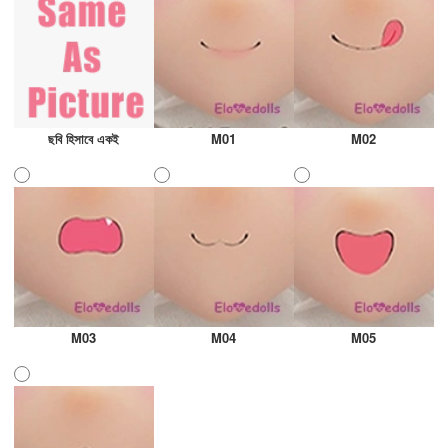
ছবি হিসাবে একই
M01
M02
M03
M04
M05