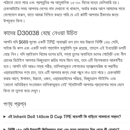
পাঠানো যেতে পারে এবং প্রস্তুতির পর আনুমানিক ১৫-৩০ দিনের মধ্যে ডেলিভারি হয়।
চেকআউটের সময় আপনার দেশের নাম দেখানো না থাকলে, অর্ডার করার আগে আমাদের সাথে
যোগাযোগ করুন, যাতে আমরা নিশ্চিত করতে পারি যে এই রুটটি আপনার ঠিকানার জন্য
উপযুক্ত কিনা।
কাদের D30038 বেছে নেওয়া উচিত
আপনি যদি $689 মূল্যে একটি TPE অ্যাডাল্ট ডল চান যার উচ্চতা নির্দিষ্ট ১৪৫ সেমি,
সাইজ ডি কাপ এবং একটি সফট প্যাস্টেল ফ্যান্টাসি লুক রয়েছে, তাহলে এই ইনহেরিট ডলটি
বেছে নিন। যদি ব্রাইডাল থিমের ডলের ছবি, লম্বা চুলের অ্যানিমে ডলের পোর্ট্রেট এবং নীল
চোখের ডিটেইল আপনার ভিজ্যুয়াল রুচির সাথে মিলে যায়, তবে এটি বিশেষভাবে আকর্ষণীয়
হবে। আপনি যদি আরও লম্বা শরীর, তালিকাভুক্ত পোশাকের অ্যাক্সেসরিজ বা স্থানীয়
ওয়্যারহাউসের পণ্য চান, তবে এটি আপনার জন্য সেরা পছন্দ নাও হতে পারে। চেকআউট
করার আগে, উপাদান, উচ্চতা, ওজন, ওয়্যারহাউসের পরিচয়, ভিজ্যুয়াল স্টাইলিং এবং
'কোনো অতিরিক্ত সংযোজন তালিকাভুক্ত নেই' স্ট্যাটাসটি আপনার প্রত্যাশার সাথে মেলে
কিনা তা তুলনা করে দেখুন।
পণ্য প্রশ্ন
এই Inherit Doll 145cm D Cup TPE মডেলটি কি বাড়িতে সামলানো সম্ভব?
নির্দিষ্ট ১৪৫ সেমি উচ্চতাটি জিনিসপত্র রাখা এবং ঘরের আকারের দিক থেকে কী বোঝায়?