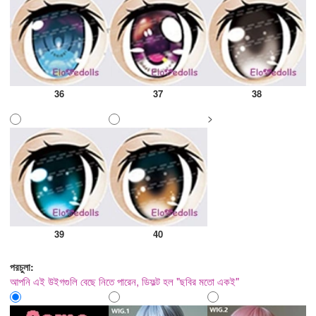
36
37
38
>
39
40
পরচুলা:
আপনি এই উইগগুলি বেছে নিতে পারেন, ডিফল্ট হল "ছবির মতো একই"