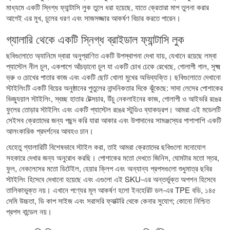
মাধ্যমে একটি স্নিগ্ধ ফ্যান্টাসি লুক তুলে ধরা হয়েছে, যাতে ক্রেতারা মাপ তুলনা করার
আগেই এর মুখ, চুলের ধরণ এবং সাজসজ্জার আকর্ষণ বিচার করতে পারেন।
গ্যালারি থেকে একটি স্নিগ্ধ ব্রাইডাল ফ্যান্টাসি লুক
ছবিগুলোতে অ্যানিমে দ্বারা অনুপ্রাণিত একটি উপস্থাপনা দেখা যায়, যেখানে রয়েছে লম্বা
প্যাস্টেল নীল চুল, একপাশে আঁচড়ানো চুল যা একটি চোখ ঢেকে রেখেছে, গোলাপী গাল, সূক্ষ্ম
ভ্রু ও চোখের পাতার কাজ এবং একটি ছোট খোলা মুখের অভিব্যক্তি। ছবিগুলোতে দেখানো
স্টাইলিংটি একটি বিয়ের অনুষ্ঠানের পুতুলের নান্দনিকতার দিকে ঝুঁকেছে: সাদা লেসের পোশাকের
ভিজ্যুয়াল স্টাইলিং, স্বচ্ছ হাতার টেক্সচার, উঁচু নেকলাইনের কাজ, গোলাপী ও আইভরি রঙের
ফুলের তোড়ার স্টাইলিং এবং একটি প্যাস্টেল রঙের স্টুডিও ব্যাকড্রপ। আমরা এই মডেলটি
সেইসব ক্রেতাদের জন্য পছন্দ করি যারা আকার এবং উপাদানের সামঞ্জস্যের পাশাপাশি একটি
আলংকারিক প্রদর্শনের আবহও চান।
যেহেতু গ্যালারিটি বিশেষভাবে স্টাইল করা, তাই আমরা ক্রেতাদের ছবিগুলো মনোযোগ
সহকারে দেখার জন্য অনুরোধ করছি। পোশাকের মতো দেখতে জিনিস, ঘোমটার মতো স্তর,
ফুল, নেকলেসের মতো ডিটেইল, হেয়ার ক্লিপ এবং অন্যান্য প্রপসগুলো শুধুমাত্র ছবির
স্টাইলিং হিসেবে দেখানো হয়েছে এবং এগুলো এই SKU-এর অন্তর্ভুক্ত অপশন হিসেবে
তালিকাভুক্ত নয়। এখানে পণ্যের মূল আকর্ষণ হলো ইনহেরিট ডল-এর TPE বডি, ১৪৫
সেমি উচ্চতা, ডি কাপ সাইজ এবং সরাসরি ফ্যাক্টরি থেকে কেনার সুযোগ; কোনো নিশ্চিত
প্রপস বান্ডেল নয়।