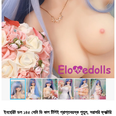
ইনহেরিট ডল ১৪৫ সেমি ডি কাপ টিপিই প্রাপ্তবয়স্ক পুতুল, সরাসরি ফ্যাক্টরি