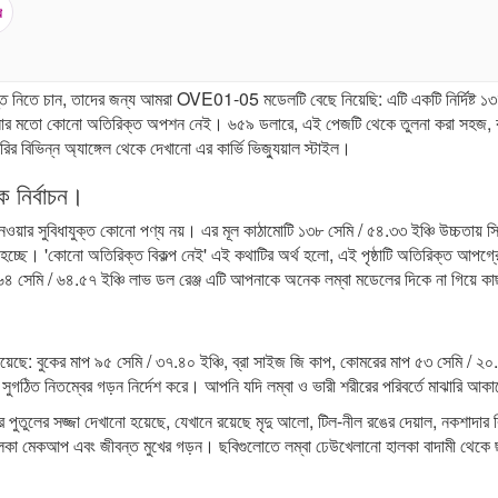
খ
্ত নিতে চান, তাদের জন্য আমরা OVE01-05 মডেলটি বেছে নিয়েছি: এটি একটি নির্দিষ্ট ১
তোলার মতো কোনো অতিরিক্ত অপশন নেই। ৬৫৯ ডলারে, এই পেজটি থেকে তুলনা করা সহজ, কা
র বিভিন্ন অ্যাঙ্গেল থেকে দেখানো এর কার্ভি ভিজ্যুয়াল স্টাইল।
 নির্বাচন।
ওয়ার সুবিধাযুক্ত কোনো পণ্য নয়। এর মূল কাঠামোটি ১৩৮ সেমি / ৫৪.৩৩ ইঞ্চি উচ্চতায় 
য়া হচ্ছে। 'কোনো অতিরিক্ত বিকল্প নেই' এই কথাটির অর্থ হলো, এই পৃষ্ঠাটি অতিরিক্ত আপ
৪ সেমি / ৬৪.৫৭ ইঞ্চি লাভ ডল রেঞ্জ
এটি আপনাকে অনেক লম্বা মডেলের দিকে না গিয়ে কা
য়েছে: বুকের মাপ ৯৫ সেমি / ৩৭.৪০ ইঞ্চি, ব্রা সাইজ জি কাপ, কোমরের মাপ ৫৩ সেমি / ২০.৮৭
ঠিত নিতম্বের গড়ন নির্দেশ করে। আপনি যদি লম্বা ও ভারী শরীরের পরিবর্তে মাঝারি আকারের
 পুতুলের সজ্জা দেখানো হয়েছে, যেখানে রয়েছে মৃদু আলো, টিল-নীল রঙের দেয়াল, নকশাদার
 হালকা মেকআপ এবং জীবন্ত মুখের গড়ন। ছবিগুলোতে লম্বা ঢেউখেলানো হালকা বাদামী থেকে ছ