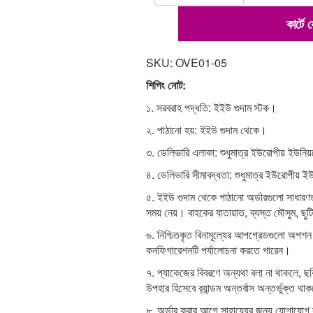
কার্টে
SKU: OVE01-05
শিপিং নোট:
১. সরবরাহ পদ্ধতি: ইইউ গুদাম স্টক।
২. পাঠানো হয়: ইইউ গুদাম থেকে।
৩. ডেলিভারি এলাকা: শুধুমাত্র ইউরোপীয় ইউনিয়
৪. ডেলিভারি সীমাবদ্ধতা: শুধুমাত্র ইউরোপীয় ই
৫. ইইউ গুদাম থেকে পাঠানো অর্ডারগুলো সাধারণ
সময় নেয়। বাহকের যাতায়াত, ব্যস্ত মৌসুম, ছু
৬. নিশ্চিতকৃত বিনামূল্যের আপগ্রেডগুলো অপ
কনফিগারেশনটি পর্যালোচনা করতে পারেন।
৭. প্যাকেজের বিবরণে অন্যথা বলা না থাকলে, ছব
উপহার হিসেবে র‍্যান্ডম অন্তর্বাস অন্তর্ভুক্ত থ
৮. অর্ডার করার আগে সাহায্যের জন্য যোগাযোগ