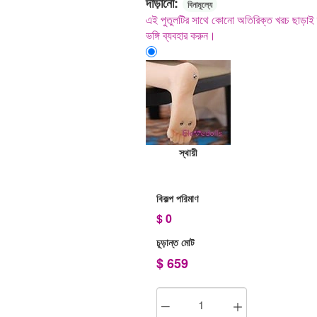
দাঁড়ানো:
বিনামূল্যে
এই পুতুলটির সাথে কোনো অতিরিক্ত খরচ ছাড়াই দা
ভঙ্গি ব্যবহার করুন।
স্থায়ী
বিকল্প পরিমাণ
$
0
চূড়ান্ত মোট
$
659