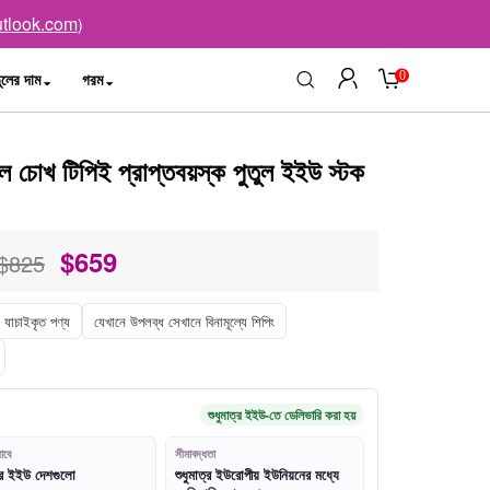
tlook.com
)
0
ুলের দাম
গরম
ল চোখ টিপিই প্রাপ্তবয়স্ক পুতুল ইইউ স্টক
$
659
$825
যাচাইকৃত পণ্য
যেখানে উপলব্ধ সেখানে বিনামূল্যে শিপিং
শুধুমাত্র ইইউ-তে ডেলিভারি করা হয়
াবে
সীমাবদ্ধতা
ত্র ইইউ দেশগুলো
শুধুমাত্র ইউরোপীয় ইউনিয়নের মধ্যে