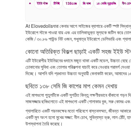
ইইউ স্টক
টিপিই
138cm
জি কাপ
১৪ কেজি হ্যান্ডলিং
নীল চো
At Elovedollsযারা কেনার আগে সাইজের ব্যাপারে একটি স্পষ্ট সিদ্ধান
ইউরোপে স্টকে পাওয়া যায় এবং এর তালিকাভুক্ত মূল্যকে জটিল করে 
কেজি / ৩০.৮৬ পাউন্ড নিট ওজন, শুধুমাত্র ইউরোপে ডেলিভারি এবং গ্যালারি
কোনো অতিরিক্ত বিকল্প ছাড়াই একটি সহজ ইইউ স্টক
এটি ইউরোপীয় ইউনিয়নের গুদামে মজুত থাকা একটি মডেল, উচ্চতা বেছে নে
ঢোকানোর সুবিধা এবং তোলার পরিকল্পনা যাচাই করে নেওয়ার পরামর্শ দেও
দিচ্ছে। আপনি যদি প্রধানত উচ্চতা অনুযায়ী কেনাকাটা করেন, আমাদের
১৬
ছবিতে ১৩৮ সেমি জি কাপের মাপ কেমন দেখায়
এই মাপগুলো পুতুলটিকে একটি সুগঠিত কিন্তু লক্ষণীয়ভাবে বাঁকানো গড়ন দি
সাজসজ্জার ছবিগুলোতে এই মাপগুলো একটি গোলাকার বুক, সরু কোমর এবং সুগ
গ্যালারিতে একটি শয়নকক্ষের মতো পরিবেশে বাস্তবসম্মত, জীবন্ত আকারের
একটি মূল অংশ হলো মুখের সজ্জা: নীল চোখ, সুবিন্যস্ত ভ্রু, লাল ঠোঁট,
উপস্থাপনা তৈরি করেছে।