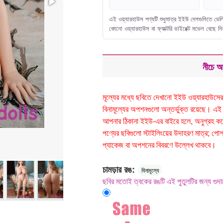
এই ওয়্যারহাউস পণ্যটি শুধুমাত্র ইইউ দেশগুলিতে ড
কোনো ওয়্যারহাউস বা ফ্যাক্টরি ডাইরেক্ট মডেল বেছে ন
নীচে আ
মূল্যের মধ্যে ছবিতে দেখানো ইইউ ওয়্যারহাউসে
বিনামূল্যের অপশনগুলো অন্তর্ভুক্ত রয়েছে। এই 
আপনার ঠিকানা ইইউ-এর বাইরে হলে, অনুগ্রহ করে 
পণ্যের ছবিগুলো স্টাইলিংয়ের উদাহরণ মাত্র; পোশ
প্যাকেজ বা অপশনের বিবরণে উল্লেখ থাকবে।
চামড়ার রঙ:
বিনামূল্যে
ছবির মতোই ত্বকের রঙটি এই পুতুলটির জন্য গুদামে