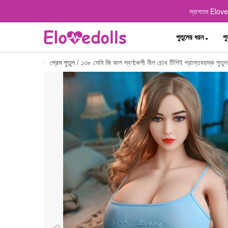
স্বাগতম Elovedo
পুতুলের ধরন
পু
প্রেম পুতুল
/
১৩৮ সেমি জি কাপ স্বর্ণকেশী নীল চোখ টিপিই প্রাপ্তবয়স্ক পুতু