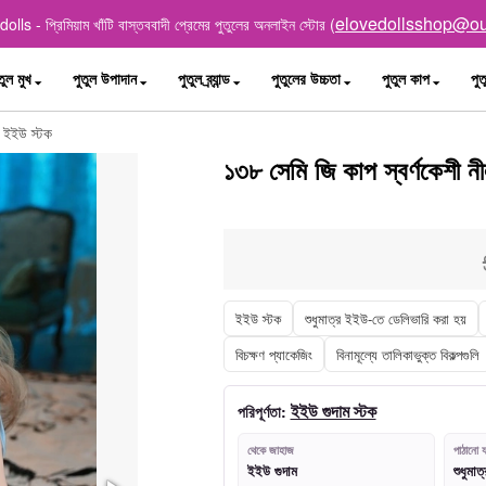
elovedollsshop@ou
lls - প্রিমিয়াম খাঁটি বাস্তববাদী প্রেমের পুতুলের অনলাইন স্টোর (
তুল মুখ
পুতুল উপাদান
পুতুল ব্র্যান্ড
পুতুলের উচ্চতা
পুতুল কাপ
পুত
ল ইইউ স্টক
১৩৮ সেমি জি কাপ স্বর্ণকেশী নী
ইইউ স্টক
শুধুমাত্র ইইউ-তে ডেলিভারি করা হয়
বিচক্ষণ প্যাকেজিং
বিনামূল্যে তালিকাভুক্ত বিকল্পগুলি
ইইউ গুদাম স্টক
পরিপূর্ণতা:
থেকে জাহাজ
পাঠানো য
ইইউ গুদাম
শুধুমা