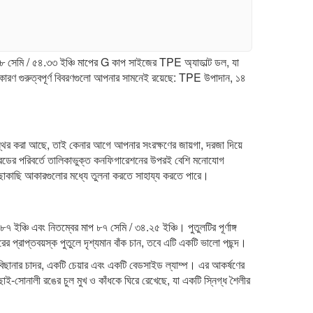
৩৮ সেমি / ৫৪.৩৩ ইঞ্চি মাপের G কাপ সাইজের TPE অ্যাডাল্ট ডল, যা
রণ গুরুত্বপূর্ণ বিবরণগুলো আপনার সামনেই রয়েছে: TPE উপাদান, ১৪
স্থির করা আছে, তাই কেনার আগে আপনার সংরক্ষণের জায়গা, দরজা দিয়ে
গ্রেডের পরিবর্তে তালিকাভুক্ত কনফিগারেশনের উপরই বেশি মনোযোগ
ছাকাছি আকারগুলোর মধ্যে তুলনা করতে সাহায্য করতে পারে।
 ইঞ্চি এবং নিতম্বের মাপ ৮৭ সেমি / ৩৪.২৫ ইঞ্চি। পুতুলটির পূর্ণাঙ্গ
 প্রাপ্তবয়স্ক পুতুলে দৃশ্যমান বাঁক চান, তবে এটি একটি ভালো পছন্দ।
 বিছানার চাদর, একটি চেয়ার এবং একটি বেডসাইড ল্যাম্প। এর আকর্ষণের
াই-সোনালী রঙের চুল মুখ ও কাঁধকে ঘিরে রেখেছে, যা একটি স্নিগ্ধ শৈলীর