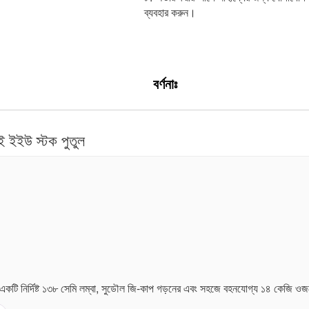
ব্যবহার করুন।
বর্ণনাঃ
িই ইইউ স্টক পুতুল
একটি নির্দিষ্ট ১৩৮ সেমি লম্বা, সুডৌল জি-কাপ গড়নের এবং সহজে বহনযোগ্য ১৪ কেজি ওজ