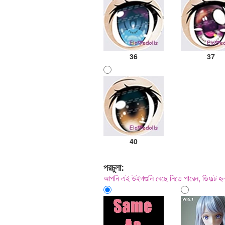
36
37
40
পরচুলা:
আপনি এই উইগগুলি বেছে নিতে পারেন, ডিফল্ট 