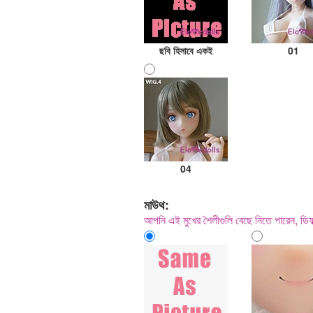
ছবি হিসাবে একই
01
04
মাউথ:
আপনি এই মুখের শৈলীগুলি বেছে নিতে পারেন, ডি