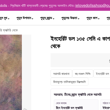
elovedollsshop@ou
lls - প্রিমিয়াম খাঁটি বাস্তববাদী প্রেমের পুতুলের অনলাইন স্টোর (
তুল মুখ
পুতুল উপাদান
পুতুল ব্র্যান্ড
পুতুলের উচ্চতা
পুতুল কাপ
পুত
 ফ্যাক্টরি থেকে
ইনহেরিট ডল ১৩৫ সেমি এ কাপ টিপ
থেকে
সরাসরি কারখানা
বহু-অঞ্চল শিপিং
ইনহেরিট ডল
বিনামূল্যে তালিকাভুক্ত বিকল্পগুলি
সরবরাহ: চীনের ব্র্যান্ড ফ্যাক্টরি থেকে সরাসরি
থেকে জাহাজ
পাঠানো য
চীনে ইনহেরিট ডল ফ্যাক্টরি
ইউরোপ, 