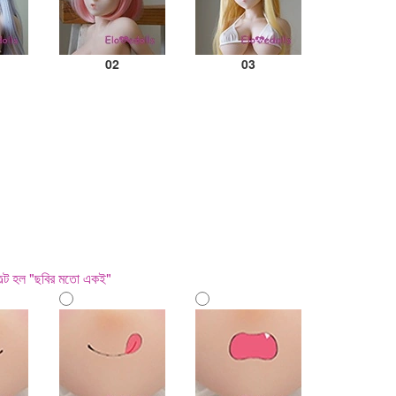
02
03
ফল্ট হল "ছবির মতো একই"