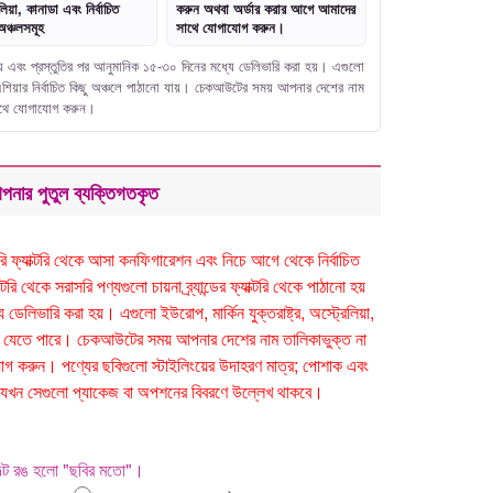
লিয়া, কানাডা এবং নির্বাচিত
করুন অথবা অর্ডার করার আগে আমাদের
অঞ্চলসমূহ
সাথে যোগাযোগ করুন।
নো হয় এবং প্রস্তুতির পর আনুমানিক ১৫-৩০ দিনের মধ্যে ডেলিভারি করা হয়। এগুলো
বং এশিয়ার নির্বাচিত কিছু অঞ্চলে পাঠানো যায়। চেকআউটের সময় আপনার দেশের নাম
সাথে যোগাযোগ করুন।
পনার পুতুল ব্যক্তিগতকৃত
সরাসরি ফ্যাক্টরি থেকে আসা কনফিগারেশন এবং নিচে আগে থেকে নির্বাচিত
ি থেকে সরাসরি পণ্যগুলো চায়না ব্র্যান্ডের ফ্যাক্টরি থেকে পাঠানো হয়
েলিভারি করা হয়। এগুলো ইউরোপ, মার্কিন যুক্তরাষ্ট্র, অস্ট্রেলিয়া,
ঠানো যেতে পারে। চেকআউটের সময় আপনার দেশের নাম তালিকাভুক্ত না
 করুন। পণ্যের ছবিগুলো স্টাইলিংয়ের উদাহরণ মাত্র; পোশাক এবং
 হবে যখন সেগুলো প্যাকেজ বা অপশনের বিবরণে উল্লেখ থাকবে।
ফল্ট রঙ হলো "ছবির মতো"।