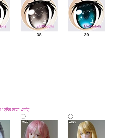
38
39
হল "ছবির মতো একই"