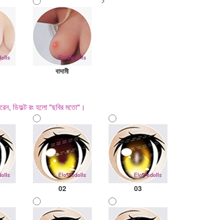
>
বাদামী
রেন, ডিফল্ট রং হলো "ছবির মতো"।
02
03