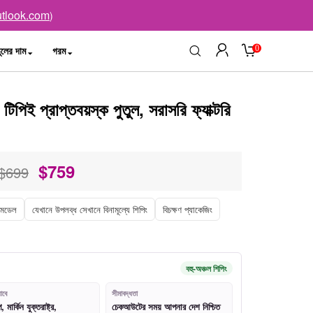
tlook.com
)
0
ুলের দাম
গরম
িই প্রাপ্তবয়স্ক পুতুল, সরাসরি ফ্যাক্টরি
$
759
$699
 মডেল
যেখানে উপলব্ধ সেখানে বিনামূল্যে শিপিং
বিচক্ষণ প্যাকেজিং
বহু-অঞ্চল শিপিং
াবে
সীমাবদ্ধতা
মার্কিন যুক্তরাষ্ট্র,
চেকআউটের সময় আপনার দেশ নিশ্চিত