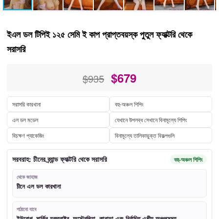
ইএল ডল টিপিই ১২৫ সেমি ই কাপ প্রাপ্তবয়স্ক পুতুল ফ্যাক্টরি থেকে
সরাসরি
$
679
$935
সরাসরি কারখানা
বহু-অঞ্চল শিপিং
এল ডল মডেল
যেখানে উপলব্ধ সেখানে বিনামূল্যে শিপিং
বিচক্ষণ প্যাকেজিং
বিনামূল্যে তালিকাভুক্ত বিকল্পগুলি
সরবরাহ: চীনের ব্র্যান্ড ফ্যাক্টরি থেকে সরাসরি
বহু-অঞ্চল শিপিং
থেকে জাহাজ
চীনে এল ডল কারখানা
পাঠানো যাবে
ইউরোপ, মার্কিন যুক্তরাষ্ট্র, অস্ট্রেলিয়া, কানাডা এবং নির্বাচিত এশীয় অঞ্চলসমূহ