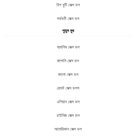
বিগ বুটি সেক্স ডল
গর্ভবতী সেক্স ডল
পুতুল মুখ
অ্যানিম সেক্স ডল
জাপানি সেক্স ডল
কালো সেক্স ডল
রোবট সেক্স ডলস
এশিয়ান সেক্স ডল
চাইনিজ সেক্স ডল
আমেরিকান সেক্স ডল