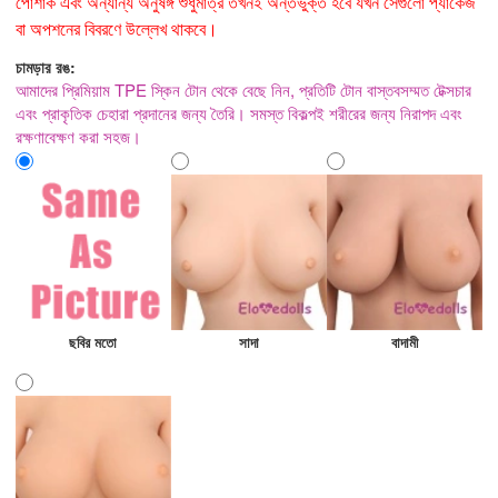
পোশাক এবং অন্যান্য অনুষঙ্গ শুধুমাত্র তখনই অন্তর্ভুক্ত হবে যখন সেগুলো প্যাকেজ
বা অপশনের বিবরণে উল্লেখ থাকবে।
চামড়ার রঙ:
আমাদের প্রিমিয়াম TPE স্কিন টোন থেকে বেছে নিন, প্রতিটি টোন বাস্তবসম্মত টেক্সচার
এবং প্রাকৃতিক চেহারা প্রদানের জন্য তৈরি। সমস্ত বিকল্পই শরীরের জন্য নিরাপদ এবং
রক্ষণাবেক্ষণ করা সহজ।
ছবির মতো
সাদা
বাদামী