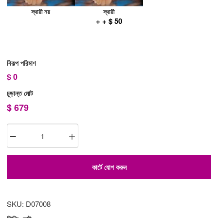
স্থায়ী নয়
স্থায়ী
+ + $ 50
বিকল্প পরিমাণ
$
0
চূড়ান্ত মোট
$
679
কার্টে যোগ করুন
SKU: D07008