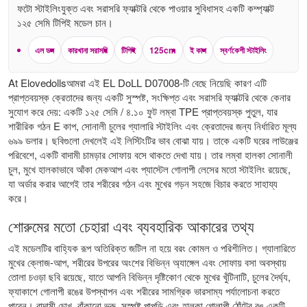
ফটো স্টাইলিংযুক্ত এবং সরাসরি ফ্যাক্টরি থেকে পাওয়ার সুবিধাসহ একটি কম্প্যাক্ট
১২৫ সেমি টিপিই মডেল চান।
এল ডল
কারখানা সরাসরি
টিপিই
125cm
ই কাপ
স্বর্ণকেশী স্টাইলিং
At Elovedollsআমরা এই EL DoLL D07008-টি বেছে নিয়েছি কারণ এটি
প্রাপ্তবয়স্ক ক্রেতাদের জন্য একটি সুস্পষ্ট, সংক্ষিপ্ত এবং সরাসরি ফ্যাক্টরি থেকে কেনার
সুযোগ করে দেয়: একটি ১২৫ সেমি / ৪.১০ ফুট লম্বা TPE প্রাপ্তবয়স্ক পুতুল, যার
শারীরিক গঠন E কাপ, সোনালী চুলের গ্যালারি স্টাইলিং এবং ক্রেতাদের জন্য নির্ধারিত মূল্য
৬৯৯ ডলার। ছবিগুলো দেখলেই এই লিস্টিংটির ভাব বোঝা যায়। তাকে একটি ঘরের লাউঞ্জের
পরিবেশে, একটি বাদামী চামড়ার সোফায় বসে থাকতে দেখা যায়। তার লম্বা হালকা সোনালী
চুল, মুখে হালকাভাবে আঁকা মেকআপ এবং প্যাস্টেল গোলাপী লেসের মতো স্টাইলিং রয়েছে,
যা অর্ডার করার আগেই তার শরীরের গঠন এবং মুখের গড়ন সহজে বিচার করতে সাহায্য
করে।
শোরুমের মতো চেহারা এবং ব্যবহারিক আকারের তথ্য
এই মডেলটির বাহ্যিক রূপ অতিরিক্ত জটিল না হয়ে বরং কোমল ও পরিশীলিত। গ্যালারিতে
মুখের ক্লোজ-আপ, শরীরের উপরের অংশের বিভিন্ন অ্যাঙ্গেল এবং সোফায় বসা অবস্থায়
তোলা চওড়া ছবি রয়েছে, যাতে আপনি বিভিন্ন দৃষ্টিকোণ থেকে মুখের খুঁটিনাটি, চুলের দৈর্ঘ্য,
ফ্যাকাশে গোলাপী রঙের উপস্থাপন এবং শরীরের সামগ্রিক ভারসাম্য পর্যালোচনা করতে
পারেন। বাদামী চোখ, বাঁকানো ভ্রু, সুস্পষ্ট পাপড়ি এবং হালকা গোলাপী ঠোঁটের রঙ একটি