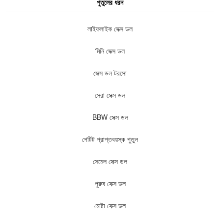
পুতুলের ধরন
লাইফলাইক সেক্স ডল
মিনি সেক্স ডল
সেক্স ডল টরসো
সেরা সেক্স ডল
BBW সেক্স ডল
পেটিট প্রাপ্তবয়স্ক পুতুল
সেমেল সেক্স ডল
পুরুষ সেক্স ডল
মোটা সেক্স ডল