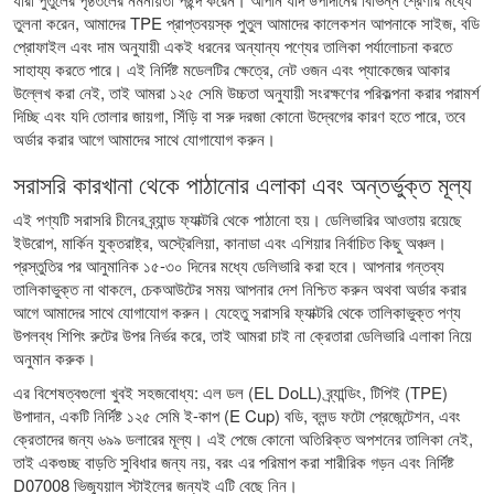
তুলনা করেন, আমাদের
TPE প্রাপ্তবয়স্ক পুতুল
আমাদের কালেকশন আপনাকে সাইজ, বডি
প্রোফাইল এবং দাম অনুযায়ী একই ধরনের অন্যান্য পণ্যের তালিকা পর্যালোচনা করতে
সাহায্য করতে পারে। এই নির্দিষ্ট মডেলটির ক্ষেত্রে, নেট ওজন এবং প্যাকেজের আকার
উল্লেখ করা নেই, তাই আমরা ১২৫ সেমি উচ্চতা অনুযায়ী সংরক্ষণের পরিকল্পনা করার পরামর্শ
দিচ্ছি এবং যদি তোলার জায়গা, সিঁড়ি বা সরু দরজা কোনো উদ্বেগের কারণ হতে পারে, তবে
অর্ডার করার আগে আমাদের সাথে যোগাযোগ করুন।
সরাসরি কারখানা থেকে পাঠানোর এলাকা এবং অন্তর্ভুক্ত মূল্য
এই পণ্যটি সরাসরি চীনের ব্র্যান্ড ফ্যাক্টরি থেকে পাঠানো হয়। ডেলিভারির আওতায় রয়েছে
ইউরোপ, মার্কিন যুক্তরাষ্ট্র, অস্ট্রেলিয়া, কানাডা এবং এশিয়ার নির্বাচিত কিছু অঞ্চল।
প্রস্তুতির পর আনুমানিক ১৫-৩০ দিনের মধ্যে ডেলিভারি করা হবে। আপনার গন্তব্য
তালিকাভুক্ত না থাকলে, চেকআউটের সময় আপনার দেশ নিশ্চিত করুন অথবা অর্ডার করার
আগে আমাদের সাথে যোগাযোগ করুন। যেহেতু সরাসরি ফ্যাক্টরি থেকে তালিকাভুক্ত পণ্য
উপলব্ধ শিপিং রুটের উপর নির্ভর করে, তাই আমরা চাই না ক্রেতারা ডেলিভারি এলাকা নিয়ে
অনুমান করুক।
এর বিশেষত্বগুলো খুবই সহজবোধ্য: এল ডল (EL DoLL) ব্র্যান্ডিং, টিপিই (TPE)
উপাদান, একটি নির্দিষ্ট ১২৫ সেমি ই-কাপ (E Cup) বডি, ব্লন্ড ফটো প্রেজেন্টেশন, এবং
ক্রেতাদের জন্য ৬৯৯ ডলারের মূল্য। এই পেজে কোনো অতিরিক্ত অপশনের তালিকা নেই,
তাই একগুচ্ছ বাড়তি সুবিধার জন্য নয়, বরং এর পরিমাপ করা শারীরিক গড়ন এবং নির্দিষ্ট
D07008 ভিজ্যুয়াল স্টাইলের জন্যই এটি বেছে নিন।