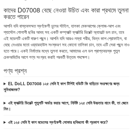
কাদের D07008 বেছে নেওয়া উচিত এবং কারা প্রথমে তুলনা
করতে পারেন
আপনি যদি বাস্তবসম্মত স্বর্ণকেশী চুলের স্টাইল, হালকা মেকআপের ক্লোজ-আপ এবং
প্যাস্টেল গোলাপী ছবির আবহ সহ একটি কম্প্যাক্ট ফ্যাক্টরি ডিরেক্ট অ্যাডাল্ট ডল চান, তবে
এই মডেলটি একটি দারুণ পছন্দ। আপনি যদি আরও লম্বা শরীর, ভিন্ন কাপ প্রোফাইল, বা
বেছে নেওয়ার মতো ওয়্যারহাউস সংস্করণ সহ কোনো তালিকা চান, তবে এটি সেরা পছন্দ নাও
হতে পারে। একই নির্মাতার মধ্যে তুলনা করতে, আমাদের
এল ডল প্রাপ্তবয়স্ক পুতুল
চেকআউটের আগে পণ্য সংগ্রহ করাই পরবর্তী উত্তম পদক্ষেপ।
পণ্য প্রশ্ন
EL DoLL D07008 ১২৫ সেমি ই কাপ টিপিই বডিটি কি বাড়িতে সংরক্ষণের জন্য
সুবিধাজনক?
এই ফ্যাক্টরি ডিরেক্ট পুতুলটি অর্ডার করার আগে, নির্দিষ্ট ১২৫ সেমি উচ্চতার মানে কী, তা জেনে
নিন।
এই ১২৫ সেমি ই কাপ মডেলের স্বর্ণকেশী সোফার ছবিগুলো কী প্রকাশ করে?