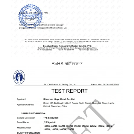
RoHS সার্টিফিকেশন