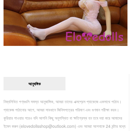
আনুষঙ্গিক
নিম্নলিখিত পণ্যগুলি সমস্ত আনুষাঙ্গিক, আমরা তাদের এক্সপ্রেস প্যাকেজে একসাথে পাঠাব।
প্যাকেজ পাঠানোর আগে, আমরা সাবধানে জিনিসপত্রের পরিমাণ এবং গুণমান পরীক্ষা করব।
কুরিয়ার পাওয়ার পরেও যদি আপনি কিছু অনুপস্থিত বা ক্ষতিগ্রস্থ হন তবে দয়া করে আমাদের
ইমেল করুন (
elovedollsshop@outlook.com
) এবং আমরা আপনাকে 24 ঘন্টার মধ্যে