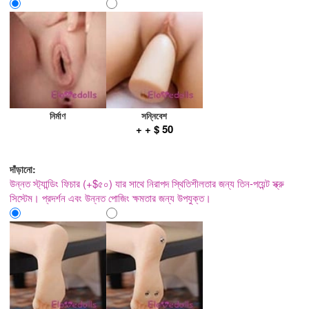
নির্মাণ
সন্নিবেশ
+ + $ 50
দাঁড়ানো:
উন্নত স্ট্যান্ডিং ফিচার (+$৫০) যার সাথে নিরাপদ স্থিতিশীলতার জন্য তিন-পয়েন্ট স্ক্রু
সিস্টেম। প্রদর্শন এবং উন্নত পোজিং ক্ষমতার জন্য উপযুক্ত।