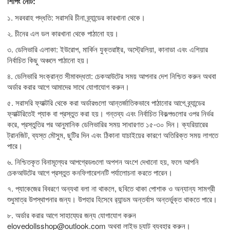
শিপিং নোট:
১. সরবরাহ পদ্ধতি: সরাসরি চীনা ব্র্যান্ডের কারখানা থেকে।
২. চীনের এল ডল কারখানা থেকে পাঠানো হয়।
৩. ডেলিভারি এলাকা: ইউরোপ, মার্কিন যুক্তরাষ্ট্র, অস্ট্রেলিয়া, কানাডা এবং এশিয়ার
নির্বাচিত কিছু অঞ্চলে পাঠানো হয়।
৪. ডেলিভারি সংক্রান্ত সীমাবদ্ধতা: চেকআউটের সময় আপনার দেশ নিশ্চিত করুন অথবা
অর্ডার করার আগে আমাদের সাথে যোগাযোগ করুন।
৫. সরাসরি ফ্যাক্টরি থেকে করা অর্ডারগুলো আন্তর্জাতিকভাবে পাঠানোর আগে ব্র্যান্ডের
ফ্যাক্টরিতেই প্যাক বা প্রস্তুত করা হয়। গন্তব্য এবং নির্বাচিত বিকল্পগুলোর ওপর নির্ভর
করে, প্রস্তুতির পর আনুমানিক ডেলিভারির সময় সাধারণত ১৫-৩০ দিন। ক্যরিয়ারের
ট্রানজিট, ব্যস্ত মৌসুম, ছুটির দিন এবং ঠিকানা যাচাইয়ের কারণে অতিরিক্ত সময় লাগতে
পারে।
৬. নিশ্চিতকৃত বিনামূল্যের আপগ্রেডগুলো অপশন অংশে দেখানো হয়, ফলে আপনি
চেকআউটের আগে প্রস্তুত কনফিগারেশনটি পর্যালোচনা করতে পারেন।
৭. প্যাকেজের বিবরণে অন্যথা বলা না থাকলে, ছবিতে থাকা পোশাক ও অন্যান্য সামগ্রী
শুধুমাত্র উপস্থাপনার জন্য। উপহার হিসেবে র‍্যান্ডম অন্তর্বাস অন্তর্ভুক্ত থাকতে পারে।
৮. অর্ডার করার আগে সাহায্যের জন্য যোগাযোগ করুন
elovedollsshop@outlook.com
অথবা লাইভ চ্যাট ব্যবহার করুন।