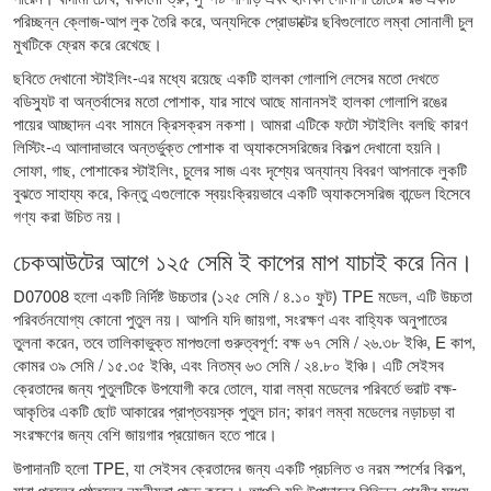
পরিচ্ছন্ন ক্লোজ-আপ লুক তৈরি করে, অন্যদিকে প্রোডাক্টের ছবিগুলোতে লম্বা সোনালী চুল
মুখটিকে ফ্রেম করে রেখেছে।
ছবিতে দেখানো স্টাইলিং-এর মধ্যে রয়েছে একটি হালকা গোলাপি লেসের মতো দেখতে
বডিস্যুট বা অন্তর্বাসের মতো পোশাক, যার সাথে আছে মানানসই হালকা গোলাপি রঙের
পায়ের আচ্ছাদন এবং সামনে ক্রিসক্রস নকশা। আমরা এটিকে ফটো স্টাইলিং বলছি কারণ
লিস্টিং-এ আলাদাভাবে অন্তর্ভুক্ত পোশাক বা অ্যাকসেসরিজের বিকল্প দেখানো হয়নি।
সোফা, গাছ, পোশাকের স্টাইলিং, চুলের সাজ এবং দৃশ্যের অন্যান্য বিবরণ আপনাকে লুকটি
বুঝতে সাহায্য করে, কিন্তু এগুলোকে স্বয়ংক্রিয়ভাবে একটি অ্যাকসেসরিজ বান্ডেল হিসেবে
গণ্য করা উচিত নয়।
চেকআউটের আগে ১২৫ সেমি ই কাপের মাপ যাচাই করে নিন।
D07008 হলো একটি নির্দিষ্ট উচ্চতার (১২৫ সেমি / ৪.১০ ফুট) TPE মডেল, এটি উচ্চতা
পরিবর্তনযোগ্য কোনো পুতুল নয়। আপনি যদি জায়গা, সংরক্ষণ এবং বাহ্যিক অনুপাতের
তুলনা করেন, তবে তালিকাভুক্ত মাপগুলো গুরুত্বপূর্ণ: বক্ষ ৬৭ সেমি / ২৬.৩৮ ইঞ্চি, E কাপ,
কোমর ৩৯ সেমি / ১৫.৩৫ ইঞ্চি, এবং নিতম্ব ৬৩ সেমি / ২৪.৮০ ইঞ্চি। এটি সেইসব
ক্রেতাদের জন্য পুতুলটিকে উপযোগী করে তোলে, যারা লম্বা মডেলের পরিবর্তে ভরাট বক্ষ-
আকৃতির একটি ছোট আকারের প্রাপ্তবয়স্ক পুতুল চান; কারণ লম্বা মডেলের নড়াচড়া বা
সংরক্ষণের জন্য বেশি জায়গার প্রয়োজন হতে পারে।
উপাদানটি হলো TPE, যা সেইসব ক্রেতাদের জন্য একটি প্রচলিত ও নরম স্পর্শের বিকল্প,
যারা পুতুলের পৃষ্ঠতলের নমনীয়তা পছন্দ করেন। আপনি যদি উপাদানের বিভিন্ন শ্রেণীর মধ্যে