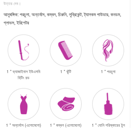
উত্তর দেব।
আনুষঙ্গিক: পরচুলা, অন্তর্বাস, কম্বল, চিরুনি, লুব্রিকেন্ট, ট্যালকম পাউডার, কনডম,
গ্লাভস, ইরিগেটর
1 * ভ্যাজাইনাল ইউএসবি
1 * ঝুঁটি
1 * পরচুলা
হিটিং রড
1 * অন্তর্বাস (এলোমেলো)
1 * কম্বল (এলোমেলো)
1 * যোনি পরিষ্কারের টুল