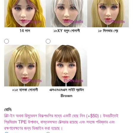
14 লাল
১৮XY হলুদ গোলাপী
১৮ সিলভার গ্রে
০১৫ হালকা সোনালী
এক্সএনএমএক্স লাইট ব্রাউন
Brown
যোনি:
বিল্ট-ইন অথবা রিমুভেবল বিকল্পগুলির মধ্যে একটি বেছে নিন (+$50)। উভয়টিতেই
প্রিমিয়াম TPE উপাদান, বাস্তবসম্মত টেক্সচার রয়েছে এবং সহজে পরিষ্কার এবং
রক্ষণাবেক্ষণের জন্য ডিজাইন করা হয়েছে।