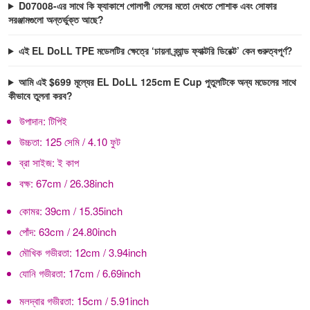
D07008-এর সাথে কি ফ্যাকাশে গোলাপী লেসের মতো দেখতে পোশাক এবং সোফার
সরঞ্জামগুলো অন্তর্ভুক্ত আছে?
এই EL DoLL TPE মডেলটির ক্ষেত্রে ‘চায়না ব্র্যান্ড ফ্যাক্টরি ডিরেক্ট’ কেন গুরুত্বপূর্ণ?
আমি এই $699 মূল্যের EL DoLL 125cm E Cup পুতুলটিকে অন্য মডেলের সাথে
কীভাবে তুলনা করব?
উপাদান:
টিপিই
উচ্চতা:
125 সেমি / 4.10 ফুট
ব্রা সাইজ:
ই কাপ
বক্ষ:
67cm / 26.38inch
কোমর:
39cm / 15.35inch
পোঁদ:
63cm / 24.80inch
মৌখিক গভীরতা:
12cm / 3.94inch
যোনি গভীরতা:
17cm / 6.69inch
মলদ্বার গভীরতা:
15cm / 5.91inch