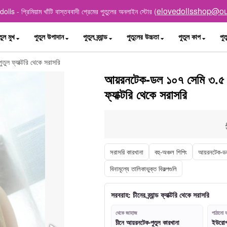
elovedollsshop@ou
lls - প্রিমিয়াম খাঁটি বাস্তববাদী প্রেমের পুতুলের অনলাইন স্টোর (
তুল মুখ
পুতুল উপাদান
পুতুল ব্র্যান্ড
পুতুলের উচ্চতা
পুতুল কাপ
পুত
ুল ফ্যাক্টরি থেকে সরাসরি
আয়রনটেক-ডল ১০৭ সেমি ৩.৫ ফু
ফ্যাক্টরি থেকে সরাসরি
সরাসরি কারখানা
বহু-অঞ্চল শিপিং
আয়রনটেক-ড
বিনামূল্যে তালিকাভুক্ত বিকল্পগুলি
সরবরাহ: চীনের ব্র্যান্ড ফ্যাক্টরি থেকে সরাসরি
থেকে জাহাজ
পাঠানো য
চীনে আয়রনটেক-পুতুল কারখানা
ইউরোপ, 