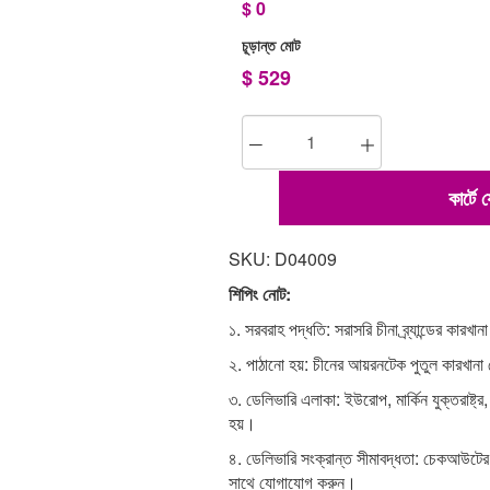
$
0
চূড়ান্ত মোট
$
529
কার্টে
SKU: D04009
শিপিং নোট:
১. সরবরাহ পদ্ধতি: সরাসরি চীনা ব্র্যান্ডের কারখা
২. পাঠানো হয়: চীনের আয়রনটেক পুতুল কারখান
৩. ডেলিভারি এলাকা: ইউরোপ, মার্কিন যুক্তরাষ্ট্র,
হয়।
৪. ডেলিভারি সংক্রান্ত সীমাবদ্ধতা: চেকআউটে
সাথে যোগাযোগ করুন।