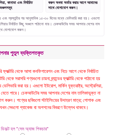
লিয়া, কানাডা এবং নির্বাচিত
করুন অথবা অর্ডার করার আগে আমাদের
অঞ্চলসমূহ
সাথে যোগাযোগ করুন।
নো হয় এবং প্রস্তুতির পর আনুমানিক ১৫-৩০ দিনের মধ্যে ডেলিভারি করা হয়। এগুলো
বং এশিয়ার নির্বাচিত কিছু অঞ্চলে পাঠানো যায়। চেকআউটের সময় আপনার দেশের নাম
সাথে যোগাযোগ করুন।
পনার পুতুল ব্যক্তিগতকৃত
সরাসরি ফ্যাক্টরি থেকে আসা কনফিগারেশন এবং নিচে আগে থেকে নির্বাচিত
ি থেকে সরাসরি পণ্যগুলো চায়না ব্র্যান্ডের ফ্যাক্টরি থেকে পাঠানো হয়
েলিভারি করা হয়। এগুলো ইউরোপ, মার্কিন যুক্তরাষ্ট্র, অস্ট্রেলিয়া,
ঠানো যেতে পারে। চেকআউটের সময় আপনার দেশের নাম তালিকাভুক্ত না
 করুন। পণ্যের ছবিগুলো স্টাইলিংয়ের উদাহরণ মাত্র; পোশাক এবং
 হবে যখন সেগুলো প্যাকেজ বা অপশনের বিবরণে উল্লেখ থাকবে।
ডিফল্ট হল "সেম অ্যাজ পিকচার"