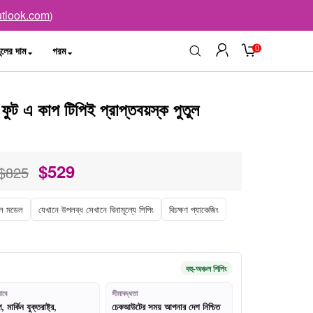
tlook.com
)
0
ুলের দাম
গরম
ট এ কাপ টিপিই প্রাপ্তবয়স্ক পুতুল
$
529
$825
ল মডেল
যেখানে উপলব্ধ সেখানে বিনামূল্যে শিপিং
বিচক্ষণ প্যাকেজিং
বহু-অঞ্চল শিপিং
াবে
সীমাবদ্ধতা
মার্কিন যুক্তরাষ্ট্র,
চেকআউটের সময় আপনার দেশ নিশ্চিত