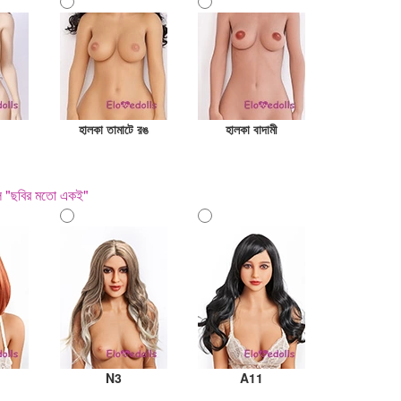
হালকা তামাটে রঙ
হালকা বাদামী
হল "ছবির মতো একই"
N3
A11