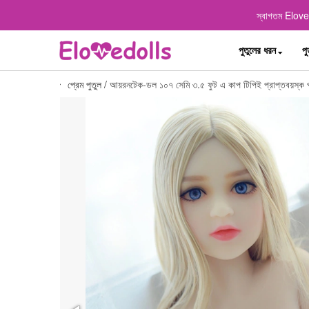
স্বাগতম Elovedo
পুতুলের ধরন
পু
প্রেম পুতুল
/
আয়রনটেক-ডল ১০৭ সেমি ৩.৫ ফুট এ কাপ টিপিই প্রাপ্তবয়স্ক পুত