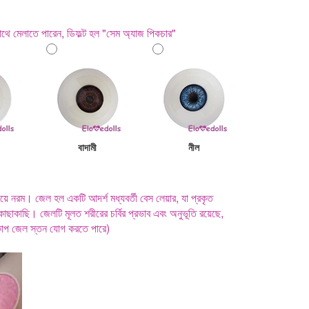
থে মেলাতে পারেন, ডিফল্ট হল "সেম অ্যাজ পিকচার"
বাদামী
নীল
ে নরম। জেল হল একটি আদর্শ মধ্যবর্তী বেস লেয়ার, যা প্রকৃত
াছাকাছি। জেলটি মূলত শরীরের চর্বির প্রভাব এবং অনুভূতি রয়েছে,
কাপ জেল স্তন যোগ করতে পারে)