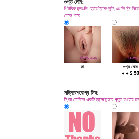
গুপ্ত লোম:
পিউবিক চুলগুলি হেয়ার ট্রান্সপ্লান্ট, এগুলি সূঁচ
যেতে পারে
না
গুপ্ত লোম
+ + $ 5
সন্নিবেশযোগ্য লিঙ্গ:
স্থির যোনিতে একটি ট্রান্সজেন্ডার পুতুল হওয়ার জ