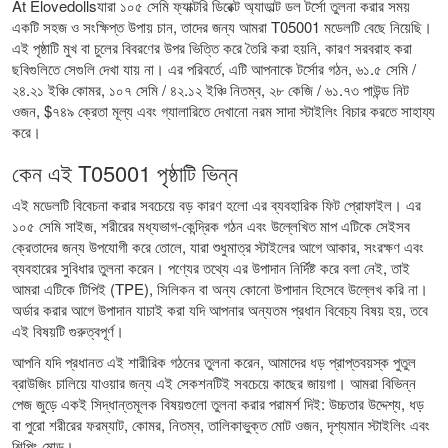
At Elovedollsযারা ১০৫ সেমি ফ্যাক্টরি ডিরেক্ট অ্যাডাল্ট ডল টর্সো তুলনা করার সময়
একটি সহজ ও সংক্ষিপ্ত উপায় চান, তাদের জন্য আমরা T05001 মডেলটি বেছে নিয়েছি।
এই পৃষ্ঠাটি মুখ বা চুলের বিবরণের উপর ভিত্তি করে তৈরি করা হয়নি, কারণ সরবরাহ করা
ছবিগুলিতে সেগুলি দেখা যায় না। এর পরিবর্তে, এটি আপনাকে টর্সোর গঠন, ৬১.৫ সেমি /
২৪.২১ ইঞ্চি কোমর, ১০৭ সেমি / ৪২.১২ ইঞ্চি নিতম্ব, ২৮ কেজি / ৬১.৭৩ পাউন্ড নিট
ওজন, $৭৪৯ ক্রেতা মূল্য এবং গ্যালারিতে দেখানো নরম সাদা স্টাইলিং বিচার করতে সাহায্য
করে।
কেন এই T05001 পৃষ্ঠাটি ভিন্ন
এই মডেলটি বিবেচনা করার সবচেয়ে বড় কারণ হলো এর ব্যবহারিক ফিট প্রোফাইল। এর
১০৫ সেমি সাইজ, শরীরের মধ্যভাগ-কেন্দ্রিক গঠন এবং উল্লেখিত মাপ এটিকে সেইসব
ক্রেতাদের জন্য উপযোগী করে তোলে, যারা শুধুমাত্র স্টাইলের আগে আকার, সংরক্ষণ এবং
ব্যবহারের সুবিধার তুলনা করেন। পণ্যের তথ্যে এর উপাদান নির্দিষ্ট করে বলা নেই, তাই
আমরা এটিকে টিপিই (TPE), সিলিকন বা অন্য কোনো উপাদান হিসেবে উল্লেখ করি না।
অর্ডার করার আগে উপাদান যাচাই করা যদি আপনার অন্যতম প্রধান বিবেচ্য বিষয় হয়, তবে
এই বিষয়টি গুরুত্বপূর্ণ।
আপনি যদি প্রধানত এই শারীরিক গঠনের তুলনা করেন, আমাদের
ধড় প্রাপ্তবয়স্ক পুতুল
ব্রাউজিং চালিয়ে যাওয়ার জন্য এই সেকশনটিই সবচেয়ে কাছের জায়গা। আমরা বিভিন্ন
পেজ জুড়ে একই সিদ্ধান্তমূলক বিষয়গুলো তুলনা করার পরামর্শ দিই: উচ্চতার উদ্দেশ্য, ধড়
বা পুরো শরীরের ফরম্যাট, কোমর, নিতম্ব, তালিকাভুক্ত মোট ওজন, দৃশ্যমান স্টাইলিং এবং
শিপিং মোড।