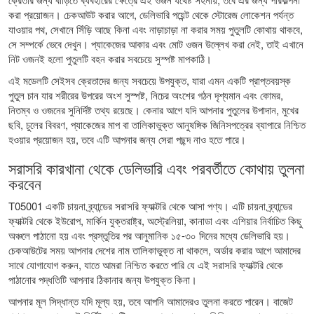
করা প্রয়োজন। চেকআউট করার আগে, ডেলিভারি পয়েন্ট থেকে স্টোরেজ লোকেশন পর্যন্ত
যাওয়ার পথ, সেখানে সিঁড়ি আছে কিনা এবং নাড়াচাড়া না করার সময় পুতুলটি কোথায় থাকবে,
সে সম্পর্কে ভেবে দেখুন। প্যাকেজের আকার এবং মোট ওজন উল্লেখ করা নেই, তাই এখানে
নিট ওজনই হলো পুতুলটি বহন করার সবচেয়ে সুস্পষ্ট মাপকাঠি।
এই মডেলটি সেইসব ক্রেতাদের জন্য সবচেয়ে উপযুক্ত, যারা এমন একটি প্রাপ্তবয়স্ক
পুতুল চান যার শরীরের উপরের অংশ সুস্পষ্ট, নিচের অংশের গঠন দৃশ্যমান এবং কোমর,
নিতম্ব ও ওজনের সুনির্দিষ্ট তথ্য রয়েছে। কেনার আগে যদি আপনার পুতুলের উপাদান, মুখের
ছবি, চুলের বিবরণ, প্যাকেজের মাপ বা তালিকাভুক্ত আনুষঙ্গিক জিনিসপত্রের ব্যাপারে নিশ্চিত
হওয়ার প্রয়োজন হয়, তবে এটি আপনার জন্য সেরা পছন্দ নাও হতে পারে।
সরাসরি কারখানা থেকে ডেলিভারি এবং পরবর্তীতে কোথায় তুলনা
করবেন
T05001 একটি চায়না ব্র্যান্ডের সরাসরি ফ্যাক্টরি থেকে আসা পণ্য। এটি চায়না ব্র্যান্ডের
ফ্যাক্টরি থেকে ইউরোপ, মার্কিন যুক্তরাষ্ট্র, অস্ট্রেলিয়া, কানাডা এবং এশিয়ার নির্বাচিত কিছু
অঞ্চলে পাঠানো হয় এবং প্রস্তুতির পর আনুমানিক ১৫-৩০ দিনের মধ্যে ডেলিভারি হয়।
চেকআউটের সময় আপনার দেশের নাম তালিকাভুক্ত না থাকলে, অর্ডার করার আগে আমাদের
সাথে যোগাযোগ করুন, যাতে আমরা নিশ্চিত করতে পারি যে এই সরাসরি ফ্যাক্টরি থেকে
পাঠানোর পদ্ধতিটি আপনার ঠিকানার জন্য উপযুক্ত কিনা।
আপনার মূল সিদ্ধান্ত যদি মূল্য হয়, তবে আপনি আমাদেরও তুলনা করতে পারেন।
বাজেট