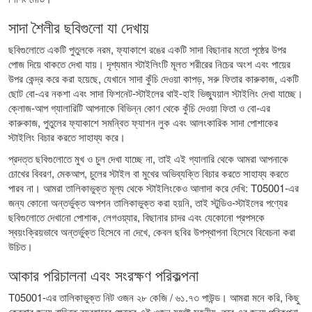
সাদা শৈলীর ছবিগুলো যা দেখায়
ছবিগুলোতে একটি পুতুলকে নরম, ফ্যাকাশে রঙের একটি সাদা বিছানার মতো পৃষ্ঠের উপর
পোজ দিয়ে থাকতে দেখা যায়। দৃশ্যমান স্টাইলিংটি মূলত শরীরের নিচের অংশ এবং পায়ের
উপর কেন্দ্র করে করা হয়েছে, যেখানে সাদা কুঁচি দেওয়া কাপড়, সরু ফিতার কারুকাজ, একটি
ছোট বো-এর নকশা এবং সাদা ফিশনেট-স্টাইলের থাই-হাই ভিজ্যুয়াল স্টাইলিং দেখা যাচ্ছে।
ক্লোজ-আপ গ্যালারিটি আপনাকে বিভিন্ন কোণ থেকে কুঁচি দেওয়া ফিতা ও বো-এর
কারুকাজ, পুতুলের ফ্যাকাশে সমন্বিত ফ্যাশন লুক এবং আলংকারিক সাদা পোশাকের
স্টাইলিং বিচার করতে সাহায্য করে।
প্রদত্ত ছবিগুলোতে মুখ ও চুল দেখা যাচ্ছে না, তাই এই গ্যালারি থেকে আমরা আপনাকে
চোখের বিবরণ, মেকআপ, চুলের স্টাইল বা মুখের অভিব্যক্তি বিচার করতে সাহায্য করতে
পারব না। আমরা তালিকাভুক্ত মূল্য থেকে স্টাইলিংকেও আলাদা করে দেখি: T05001-এর
জন্য কোনো অন্তর্ভুক্ত অপশন তালিকাভুক্ত করা হয়নি, তাই স্টুডিও-স্টাইলের পণ্যের
ছবিগুলোতে দেখানো পোশাক, লেগওয়্যার, বিছানার চাদর এবং যেকোনো প্রপসকে
স্বয়ংক্রিয়ভাবে অন্তর্ভুক্ত হিসেবে না দেখে, কেবল ছবির উপস্থাপনা হিসেবে বিবেচনা করা
উচিত।
আকার পরিচালনা এবং সংরক্ষণ পরিকল্পনা
T05001-এর তালিকাভুক্ত নিট ওজন ২৮ কেজি / ৬১.৭৩ পাউন্ড। আমরা মনে করি, কিছু
ক্রেতার জন্য বাড়িতে ব্যবহারের ক্ষেত্রে এই ওজন যথেষ্ট সহনীয়, তবে এর জন্য পরিকল্পনা