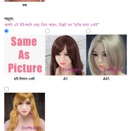
কষা
পরচুলা:
আপনি এই উইগগুলি বেছে নিতে পারেন, ডিফল্ট হল "ছবির মতো একই"
ছবি হিসাবে একই
A1
A41