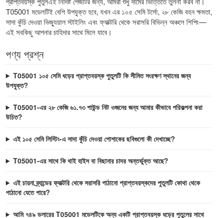
প্রাপ্তবয়স্ক পুতুল
এই নির্দিষ্ট পেজটির জন্য, আমরা শুধু দামের ভিত্তিতে তুলনা করব না।
T05001 মডেলটিই বেশি উপযুক্ত হবে, যখন এর ১০৫ সেমি টর্সো, ২৮ কেজি বহন ক্ষমতা,
সাদা কুঁচি দেওয়া ভিজ্যুয়াল স্টাইলিং এবং ফ্যাক্টরি থেকে সরাসরি বিভিন্ন অঞ্চলে শিপিং—
এই সবকিছু আপনার চাহিদার সাথে মিলে যাবে।
পণ্য প্রশ্ন
T05001 ১০৫ সেমি ধড়ের প্রাপ্তবয়স্ক পুতুলটি কি সীমিত সংরক্ষণ স্থানের জন্য
উপযুক্ত?
T05001-এর ২৮ কেজি ৬১.৭৩ পাউন্ড নিট ওজনের জন্য আমার কীভাবে পরিকল্পনা করা
উচিত?
এই ১০৫ সেমি লিস্টিং-এ সাদা কুঁচি দেওয়া পোশাকের ছবিগুলো কী দেখাচ্ছে?
T05001-এর সাথে কি থাই হাইস বা বিছানার চাদর অন্তর্ভুক্ত আছে?
এই চায়না ব্র্যান্ডের ফ্যাক্টরি থেকে সরাসরি পাঠানো প্রাপ্তবয়স্কদের পুতুলটি কোথা থেকে
পাঠানো যেতে পারে?
আমি ৭৪৯ ডলারের T05001 মডেলটিকে অন্য একটি প্রাপ্তবয়স্ক ধড়ের পুতুলের সাথে