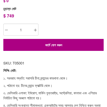
$
0
চূড়ান্ত মোট
$
749
কার্টে যোগ করুন
SKU: T05001
শিপিং নোট:
১. সরবরাহ পদ্ধতি: সরাসরি চীনা ব্র্যান্ডের কারখানা থেকে।
২. পাঠানো হয়: চীনের ব্র্যান্ড ফ্যাক্টরি থেকে।
৩. ডেলিভারি এলাকা: ইউরোপ, মার্কিন যুক্তরাষ্ট্র, অস্ট্রেলিয়া, কানাডা এবং এশিয়ার
নির্বাচিত কিছু অঞ্চলে পাঠানো হয়।
৪. ডেলিভারি সংক্রান্ত সীমাবদ্ধতা: চেকআউটের সময় আপনার দেশ নিশ্চিত করুন অথবা