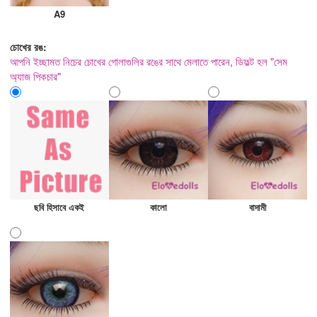
A9
চোখের রঙ:
আপনি ইচ্ছামত নিচের চোখের গোলাগুলির রঙের সাথে মেলাতে পারেন, ডিফল্ট হল "সেম
অ্যাজ পিকচার"
ছবি হিসাবে একই
কালো
বাদামী