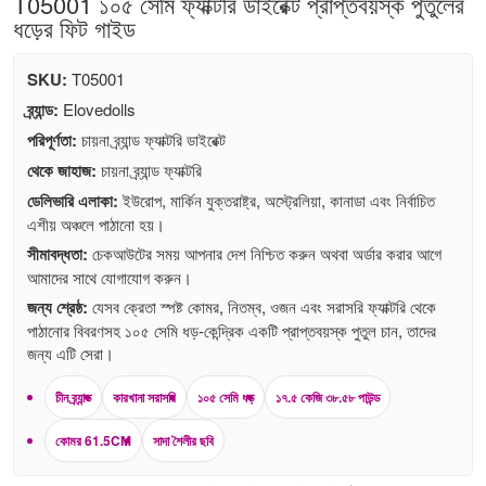
T05001 ১০৫ সেমি ফ্যাক্টরি ডাইরেক্ট প্রাপ্তবয়স্ক পুতুলের
ধড়ের ফিট গাইড
SKU:
T05001
ব্র্যান্ড:
Elovedolls
পরিপূর্ণতা:
চায়না ব্র্যান্ড ফ্যাক্টরি ডাইরেক্ট
থেকে জাহাজ:
চায়না ব্র্যান্ড ফ্যাক্টরি
ডেলিভারি এলাকা:
ইউরোপ, মার্কিন যুক্তরাষ্ট্র, অস্ট্রেলিয়া, কানাডা এবং নির্বাচিত
এশীয় অঞ্চলে পাঠানো হয়।
সীমাবদ্ধতা:
চেকআউটের সময় আপনার দেশ নিশ্চিত করুন অথবা অর্ডার করার আগে
আমাদের সাথে যোগাযোগ করুন।
জন্য শ্রেষ্ঠ:
যেসব ক্রেতা স্পষ্ট কোমর, নিতম্ব, ওজন এবং সরাসরি ফ্যাক্টরি থেকে
পাঠানোর বিবরণসহ ১০৫ সেমি ধড়-কেন্দ্রিক একটি প্রাপ্তবয়স্ক পুতুল চান, তাদের
জন্য এটি সেরা।
চীন ব্র্যান্ড
কারখানা সরাসরি
১০৫ সেমি ধড়
১৭.৫ কেজি ৩৮.৫৮ পাউন্ড
কোমর 61.5CM
সাদা শৈলীর ছবি