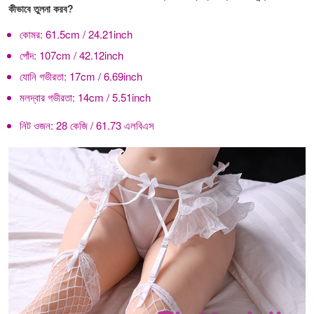
কীভাবে তুলনা করব?
কোমর:
61.5cm / 24.21inch
পোঁদ:
107cm / 42.12inch
যোনি গভীরতা:
17cm / 6.69inch
মলদ্বার গভীরতা:
14cm / 5.51inch
নিট ওজন:
28 কেজি / 61.73 এলবিএস