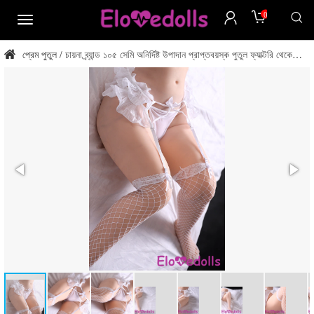
0
মেনু
প্রেম পুতুল
চায়না ব্র্যান্ড ১০৫ সেমি অনির্দিষ্ট উপাদান প্রাপ্তবয়স্ক পুতুল ফ্যাক্টরি থেকে
/
সরাসরি