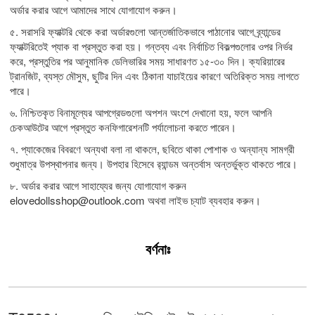
অর্ডার করার আগে আমাদের সাথে যোগাযোগ করুন।
৫. সরাসরি ফ্যাক্টরি থেকে করা অর্ডারগুলো আন্তর্জাতিকভাবে পাঠানোর আগে ব্র্যান্ডের
ফ্যাক্টরিতেই প্যাক বা প্রস্তুত করা হয়। গন্তব্য এবং নির্বাচিত বিকল্পগুলোর ওপর নির্ভর
করে, প্রস্তুতির পর আনুমানিক ডেলিভারির সময় সাধারণত ১৫-৩০ দিন। ক্যরিয়ারের
ট্রানজিট, ব্যস্ত মৌসুম, ছুটির দিন এবং ঠিকানা যাচাইয়ের কারণে অতিরিক্ত সময় লাগতে
পারে।
৬. নিশ্চিতকৃত বিনামূল্যের আপগ্রেডগুলো অপশন অংশে দেখানো হয়, ফলে আপনি
চেকআউটের আগে প্রস্তুত কনফিগারেশনটি পর্যালোচনা করতে পারেন।
৭. প্যাকেজের বিবরণে অন্যথা বলা না থাকলে, ছবিতে থাকা পোশাক ও অন্যান্য সামগ্রী
শুধুমাত্র উপস্থাপনার জন্য। উপহার হিসেবে র‍্যান্ডম অন্তর্বাস অন্তর্ভুক্ত থাকতে পারে।
৮. অর্ডার করার আগে সাহায্যের জন্য যোগাযোগ করুন
elovedollsshop@outlook.com
অথবা লাইভ চ্যাট ব্যবহার করুন।
বর্ণনাঃ