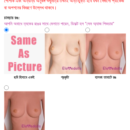
পোশাক এবং অন্যান্য অনুষঙ্গ শুধুমাত্র তখনই অন্তর্ভুক্ত হবে যখন সেগুলো প্যাকেজ
বা অপশনের বিবরণে উল্লেখ থাকবে।
চামড়ার রঙ:
আপনি অবাধে ত্বকের রঙের সাথে মেলাতে পারেন, ডিফল্ট হল "সেম অ্যাজ পিকচার"
ছবি হিসাবে একই
প্রকৃতি
হালকা তামাটে রঙ