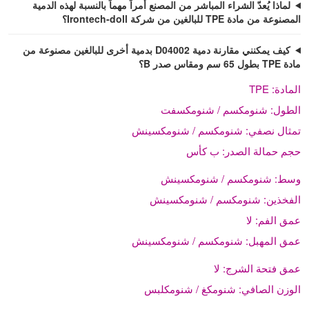
لماذا يُعدّ الشراء المباشر من المصنع أمراً مهماً بالنسبة لهذه الدمية
المصنوعة من مادة TPE للبالغين من شركة Irontech-doll؟
كيف يمكنني مقارنة دمية D04002 بدمية أخرى للبالغين مصنوعة من
مادة TPE بطول 65 سم ومقاس صدر B؟
المادة:
TPE
الطول:
شنومكسم / شنومكسفت
تمثال نصفي:
شنومكسم / شنومكسينش
حجم حمالة الصدر:
ب كأس
وسط:
شنومكسم / شنومكسينش
الفخذين:
شنومكسم / شنومكسينش
عمق الفم:
لا
عمق المهبل:
شنومكسم / شنومكسينش
عمق فتحة الشرج:
لا
الوزن الصافي:
شنومكغ / شنومكلبس