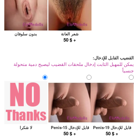
شعر العانة
بدون سلوفان
+ $ 50
القضيب القابل للإدخال:
يمكن للمهبل الثابت إدخال ملحقات القضيب ليصبح دمية متحولة
جنسياً
قابل للإدخال Penis-19
قابل للإدخال Penis-15
لا شكرا
+ $ 50
+ $ 50