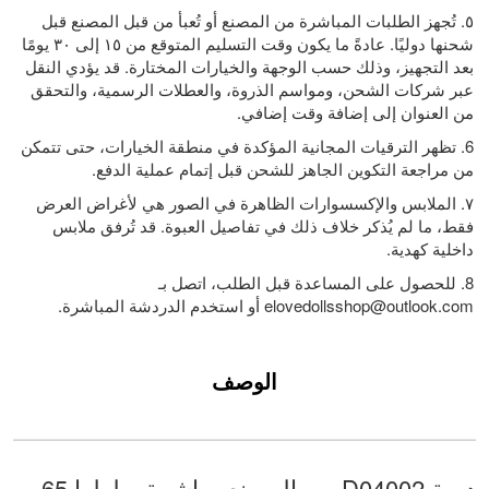
٥. تُجهز الطلبات المباشرة من المصنع أو تُعبأ من قبل المصنع قبل
شحنها دوليًا. عادةً ما يكون وقت التسليم المتوقع من ١٥ إلى ٣٠ يومًا
بعد التجهيز، وذلك حسب الوجهة والخيارات المختارة. قد يؤدي النقل
عبر شركات الشحن، ومواسم الذروة، والعطلات الرسمية، والتحقق
من العنوان إلى إضافة وقت إضافي.
6. تظهر الترقيات المجانية المؤكدة في منطقة الخيارات، حتى تتمكن
من مراجعة التكوين الجاهز للشحن قبل إتمام عملية الدفع.
٧. الملابس والإكسسوارات الظاهرة في الصور هي لأغراض العرض
فقط، ما لم يُذكر خلاف ذلك في تفاصيل العبوة. قد تُرفق ملابس
داخلية كهدية.
8. للحصول على المساعدة قبل الطلب، اتصل بـ
elovedollsshop@outlook.com
أو استخدم الدردشة المباشرة.
الوصف
دمية D04002 من المصنع مباشرة، طولها 65