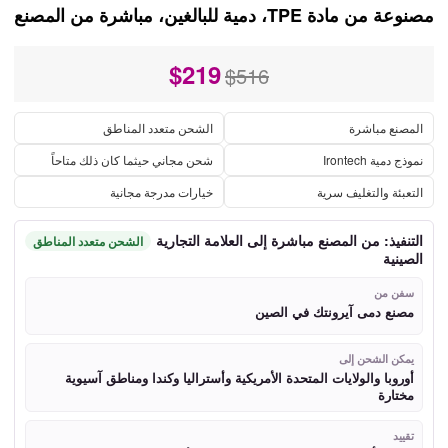
مصنوعة من مادة TPE، دمية للبالغين، مباشرة من المصنع
$
219
$516
المصنع مباشرة
الشحن متعدد المناطق
نموذج دمية Irontech
شحن مجاني حيثما كان ذلك متاحاً
التعبئة والتغليف سرية
خيارات مدرجة مجانية
التنفيذ: من المصنع مباشرة إلى العلامة التجارية
الشحن متعدد المناطق
الصينية
سفن من
مصنع دمى آيرونتك في الصين
يمكن الشحن إلى
أوروبا والولايات المتحدة الأمريكية وأستراليا وكندا ومناطق آسيوية
مختارة
تقييد