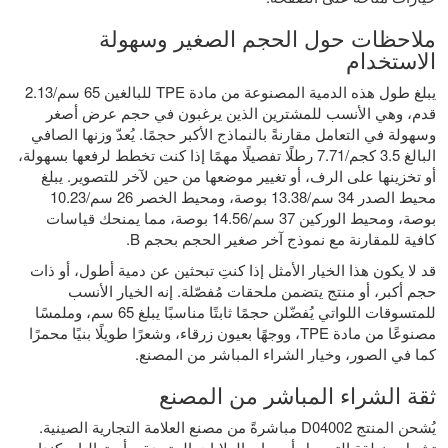
ملاحظات حول الحجم الصغير وسهولة
الاستخدام
يبلغ طول هذه الدمية المصنوعة من مادة TPE للبالغين 65 سم/2.13
قدم، وهي الأنسب للمشترين الذين يرغبون في حجم عرض أصغر
وسهولة في التعامل مقارنةً بالنماذج الأكبر حجمًا. يُعدّ وزنها الصافي
البالغ 3.5 كجم/7.71 رطلًا تفصيلًا مهمًا إذا كنت تخطط لرفعها بسهولة،
أو تخزينها على الرف، أو تغيير موضعها من حين لآخر للتصوير. يبلغ
محيط الصدر 34 سم/13.38 بوصة، ومحيط الخصر 26 سم/10.23
بوصة، ومحيط الوركين 37 سم/14.56 بوصة، مما يمنحك قياسات
كافية للمقارنة مع نموذج آخر صغير الحجم بحجم B.
قد لا يكون هذا الخيار الأمثل إذا كنتِ تبحثين عن دمية أطول، أو ذات
حجم أكبر، أو منتج يتضمن ملحقات مُفصّلة. إنه الخيار الأنسب
للمتسوقات اللواتي يُفضّلن حجمًا ثابتًا مناسبًا يبلغ 65 سم، وملمسًا
مصنوعًا من مادة TPE، ووجهًا بعيون زرقاء، وشعرًا طويلًا بنيًا محمرًا
كما في الصور، وخيار الشراء المباشر من المصنع.
ثقة الشراء المباشر من المصنع
يُشحن المنتج D04002 مباشرةً من مصنع العلامة التجارية الصينية.
تشمل منطقة التوصيل أوروبا، والولايات المتحدة، وأستراليا، وكندا،