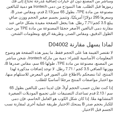
ومباشر من المصنع دون أي خيارات إضافية مُدرجة تحتاج إلى فك
رموزها قبل الطلب. هذا النموذج من دمى Irontech هو دمية للبالغين
مصنوعة من مادة TPE، بطول 65 سم/2.13 قدم، ومقاس صدر B،
وسعرها 295 دولارًا أمريكيًا، وتتميز بجسم صغير الحجم ووزن صافٍ
يبلغ 3.5 كجم/7.71 رطل. هذا يجعل الصفحة مفيدة بشكل خاص عند
مقارنة دمى البالغين الأصغر حجمًا المصنوعة من مادة TPE من حيث
الطول الدقيق، ومقاس الصدر، وطريقة الرفع، ومعلومات الشحن.
لماذا يسهل مقارنة D04002
لا تقتصر القيمة هنا على الحجم فقط. ما يميز هذه الصفحة هو وضوح
المعلومات الأساسية للشراء: دمية من ماركة Irontech، شحن مباشر
من المصنع، مصنوعة من مادة TPE، طولها 65 سم، مقاس صدرها B،
ووزنها الصافي 3.5 كجم / 7.71 رطل. لا توجد إضافات مذكورة لهذا
المنتج، لذا ننصحكم بالاطلاع على الصور في المعرض للاستلهام منها،
مع اعتبار مواصفات المنتج مرجعًا أساسيًا للطلب.
إذا كنت تقارن حسب الحجم أولاً، فإن لدينا
دمى للبالغين بطول 65
سم / 2.13 قدم
تساعدك التصنيفات على تجميع الموديلات الصغيرة
المتشابهة معًا. إذا كان شكل الكوب هو العامل الحاسم، فإن
دمى
للكبار بحجم صدر B
يمنحك الاختيار طريقة عملية أخرى لمقارنة نسب
الجسم قبل الاختيار.