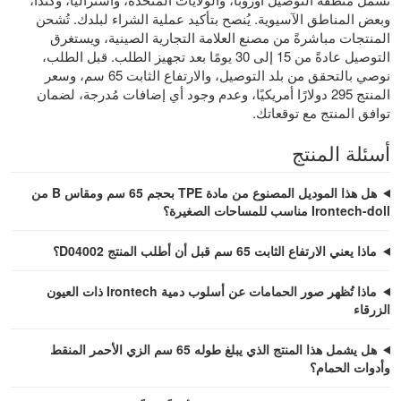
وبعض المناطق الآسيوية. يُنصح بتأكيد عملية الشراء لبلدك. تُشحن
المنتجات مباشرةً من مصنع العلامة التجارية الصينية، ويستغرق
التوصيل عادةً من 15 إلى 30 يومًا بعد تجهيز الطلب. قبل الطلب،
نوصي بالتحقق من بلد التوصيل، والارتفاع الثابت 65 سم، وسعر
المنتج 295 دولارًا أمريكيًا، وعدم وجود أي إضافات مُدرجة، لضمان
توافق المنتج مع توقعاتك.
أسئلة المنتج
هل هذا الموديل المصنوع من مادة TPE بحجم 65 سم ومقاس B من
Irontech-doll مناسب للمساحات الصغيرة؟
ماذا يعني الارتفاع الثابت 65 سم قبل أن أطلب المنتج D04002؟
ماذا تُظهر صور الحمامات عن أسلوب دمية Irontech ذات العيون
الزرقاء
هل يشمل هذا المنتج الذي يبلغ طوله 65 سم الزي الأحمر المنقط
وأدوات الحمام؟