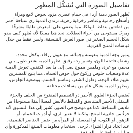
تفاصيل الصورة التي تُشكّل المظهر
تُظهر الصور دمية أزياء في حمام عصري مزود بحوض لامع ومرآة
وأسطح رخامية وعناصر زخرفية زهرية. ترتدي الدمية زي سباحة أحمر
من قطعتين بنقاط البولكا، مما يضفي على المعرض طابعًا مشرقًا
ومرحًا مستوحى من أجواء العطلات. نجد هذا مفيدًا لأنه يُظهر كيف يبدو
شكل الجسم الصغير في صور العرض المُنسقة، وليس فقط من خلال
قياسات المنتج الفردية.
يتميز وجه الدمية بنعومته وجماله، مع عيون زرقاء، وكحل محدد،
وشفاه فاتحة اللون، وتعبير وجه رقيق. تظهر الدمية بشعر طويل بني
محمر، مع غرة، وملمس مموج يصل إلى ما بعد الكتفين. تعرض الدمية
عدة وضعيات جلوس وركوع حول حوض الحمام، مما يتيح للمشترين
تقييم طلاء الوجه، وطول الشعر، وتناسق الجسم، ووضعية الجلوس،
ومظهر الدمية بشكل عام من مسافات مختلفة.
يُضفي الجزء العلوي الأحمر ذو التصميم المفتوح من الخلف والجزء
السفلي الأحمر المتناسق والمُنقّط بالأبيض لمسةً أنيقةً مستوحاةً من
ملابس السباحة، كما هو موضح في الصور. نُشير إلى هذا التنسيق لأنه
جزءٌ من جاذبية المنتج، ولكننا لا نعتبر الزي، أو أدوات الحمام، أو
الزهور، أو الكوب، أو المغسلة، أو المرآة من ضمن العناصر المُضمنة.
عند اتخاذ قرار الشراء، يُرجى استخدام معلومات المنتج المذكورة وأي
خيارات مُتاحة على الصفحة.