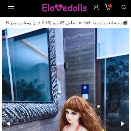
0
menu
دمية الحب
دمية Irontech بطول 65 سم (2.13 قدم) ومقاس صدر B
/
مصنوعة من مادة TPE، دمية للبالغين، مباشرة من المصنع