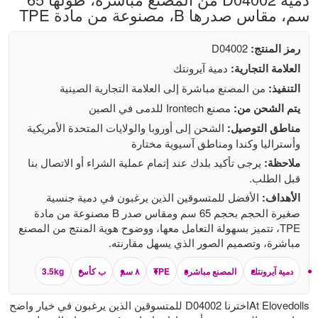
سم، مقاس صدرها B، مصنوعة من مادة TPE
رمز المنتج:
D04002
العلامة التجارية:
دمية آيرونتك
التنفيذ:
من المصنع مباشرة إلى العلامة التجارية الصينية
يتم الشحن من:
مصنع Irontech للدمى في الصين
مناطق التوصيل:
الشحن إلى أوروبا والولايات المتحدة الأمريكية
وأستراليا وكندا ومناطق آسيوية مختارة
ملاحظة:
يرجى تأكيد بلدك عند إتمام عملية الشراء أو الاتصال بنا
قبل الطلب.
الأهداف:
الأفضل للمتسوقين الذين يرغبون في دمية جنسية
صغيرة الحجم بحجم 65 سم ومقاس صدر B مصنوعة من مادة
TPE، تتميز بسهولة التعامل معها، ووضوح هوية المنتج من المصنع
مباشرة، وتصميم الصور الذي يسهل مقارنته.
دمية آيرونتك
المصنع مباشرة
TPE
٨ سم
ب كأس
3.5kg
At Elovedollsاخترنا D04002 للمتسوقين الذين يرغبون في خيار واضح