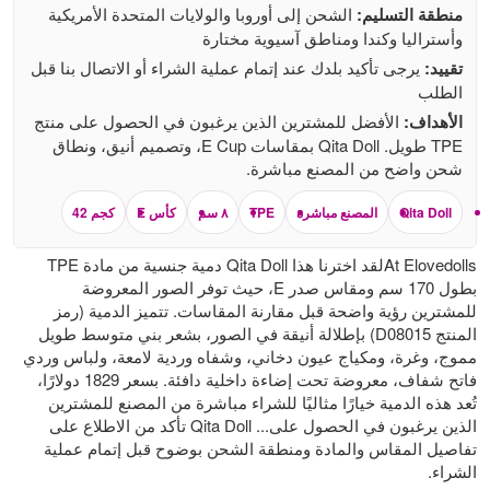
منطقة التسليم:
الشحن إلى أوروبا والولايات المتحدة الأمريكية
وأستراليا وكندا ومناطق آسيوية مختارة
تقييد:
يرجى تأكيد بلدك عند إتمام عملية الشراء أو الاتصال بنا قبل
الطلب
الأهداف:
الأفضل للمشترين الذين يرغبون في الحصول على منتج
TPE طويل. Qita Doll بمقاسات E Cup، وتصميم أنيق، ونطاق
شحن واضح من المصنع مباشرة.
Qita Doll
المصنع مباشرة
TPE
٨ سم
كأس E
كجم 42
At Elovedollsلقد اخترنا هذا Qita Doll دمية جنسية من مادة TPE
بطول 170 سم ومقاس صدر E، حيث توفر الصور المعروضة
للمشترين رؤية واضحة قبل مقارنة المقاسات. تتميز الدمية (رمز
المنتج D08015) بإطلالة أنيقة في الصور، بشعر بني متوسط ​​طويل
مموج، وغرة، ومكياج عيون دخاني، وشفاه وردية لامعة، ولباس وردي
فاتح شفاف، معروضة تحت إضاءة داخلية دافئة. بسعر 1829 دولارًا،
تُعد هذه الدمية خيارًا مثاليًا للشراء مباشرة من المصنع للمشترين
الذين يرغبون في الحصول على... Qita Doll تأكد من الاطلاع على
تفاصيل المقاس والمادة ومنطقة الشحن بوضوح قبل إتمام عملية
الشراء.