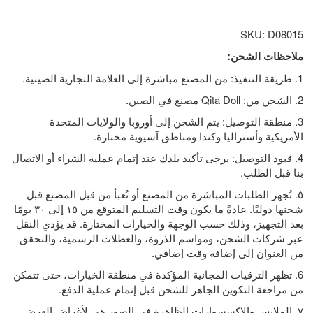
SKU: D08015
ملاحظات الشحن:
1. طريقة التنفيذ: من المصنع مباشرة إلى العلامة التجارية الصينية.
2. الشحن من: Qita Doll مصنع في الصين.
3. منطقة التوصيل: يتم الشحن إلى أوروبا والولايات المتحدة
الأمريكية وأستراليا وكندا ومناطق آسيوية مختارة.
4. قيود التوصيل: يرجى تأكيد بلدك عند إتمام عملية الشراء أو الاتصال
بنا قبل الطلب.
٥. تُجهز الطلبات المباشرة من المصنع أو تُعبأ من قبل المصنع قبل
شحنها دوليًا. عادةً ما يكون وقت التسليم المتوقع من ١٥ إلى ٣٠ يومًا
بعد التجهيز، وذلك حسب الوجهة والخيارات المختارة. قد يؤدي النقل
عبر شركات الشحن، ومواسم الذروة، والعطلات الرسمية، والتحقق
من العنوان إلى إضافة وقت إضافي.
6. تظهر الترقيات المجانية المؤكدة في منطقة الخيارات، حتى تتمكن
من مراجعة التكوين الجاهز للشحن قبل إتمام عملية الدفع.
٧. الملابس والإكسسوارات الظاهرة في الصور هي لأغراض العرض