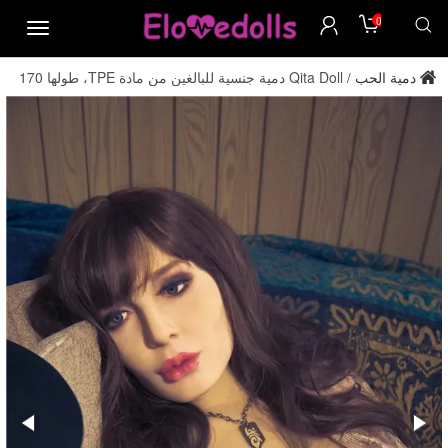
0
menu
دمية الحب
Qita Doll دمية جنسية للبالغين من مادة TPE، طولها 170
/
سم ومقاس صدرها E، من المصنع مباشرة