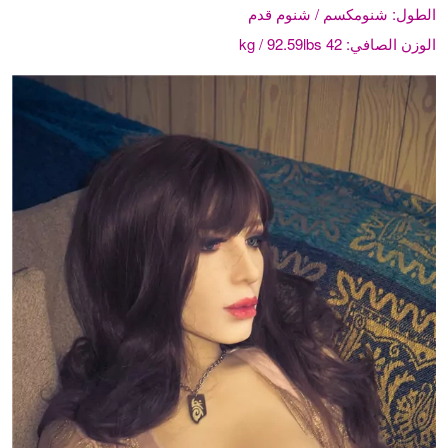
الطول:
شنومكسم / شنوم قدم
الوزن الصافي:
42 kg / 92.59lbs