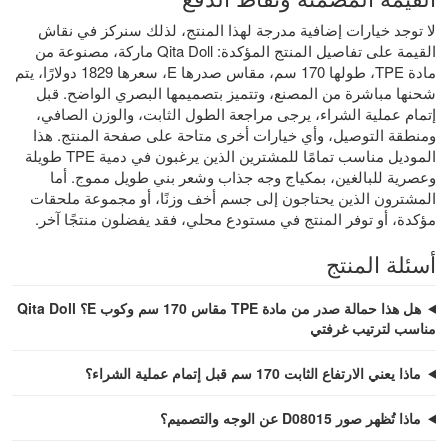
لا توجد خيارات إضافية مدرجة لهذا المنتج، لذلك سنركز في نقاش
القيمة على تفاصيل المنتج المؤكدة: Qita Doll ماركة، مصنوعة من
مادة TPE، طولها 170 سم، مقاس صدرها E، سعرها 1829 دولارًا، يتم
شحنها مباشرة من المصنع، وتتميز بتصميمها البصري الواضح. قبل
إتمام عملية الشراء، يرجى مراجعة الطول الثابت، والوزن الصافي،
ومنطقة التوصيل، وأي خيارات أخرى متاحة على صفحة المنتج. هذا
الموديل مناسب تمامًا للمشترين الذين يرغبون في دمية TPE طويلة
وعصرية للبالغين، بمكياج وجه جذاب وشعر بني طويل مموج. أما
المشترون الذين يحتاجون إلى جسم أخف وزنًا، أو مجموعة ملحقات
مؤكدة، أو توفر المنتج في مستودع محلي، فقد يفضلون منتجًا آخر.
أسئلة المنتج
هل هذا حمالة صدر من مادة TPE مقاس 170 سم وكوب E؟ Qita Doll
مناسب لترتيب غرفتي
ماذا يعني الارتفاع الثابت 170 سم قبل إتمام عملية الشراء؟
ماذا تُظهر صور D08015 عن الوجه والتصميم؟