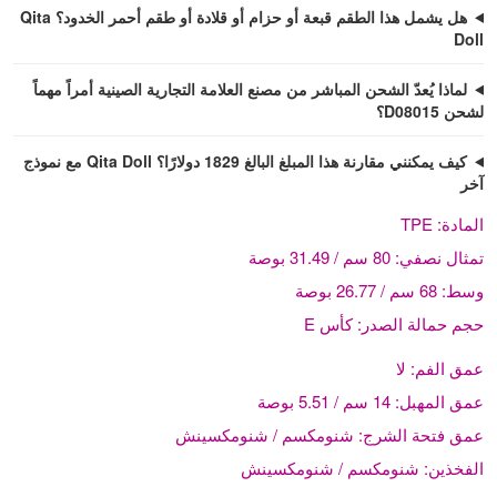
هل يشمل هذا الطقم قبعة أو حزام أو قلادة أو طقم أحمر الخدود؟ Qita
Doll
لماذا يُعدّ الشحن المباشر من مصنع العلامة التجارية الصينية أمراً مهماً
لشحن D08015؟
كيف يمكنني مقارنة هذا المبلغ البالغ 1829 دولارًا؟ Qita Doll مع نموذج
آخر
المادة:
TPE
تمثال نصفي:
80 سم / 31.49 بوصة
وسط:
68 سم / 26.77 بوصة
حجم حمالة الصدر:
كأس E
عمق الفم:
لا
عمق المهبل:
14 سم / 5.51 بوصة
عمق فتحة الشرج:
شنومكسم / شنومكسينش
الفخذين:
شنومكسم / شنومكسينش