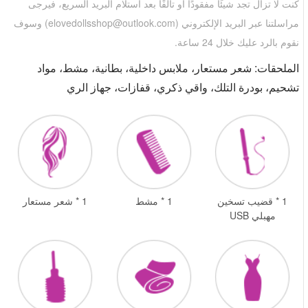
كنت لا تزال تجد شيئًا مفقودًا أو تالفًا بعد استلام البريد السريع، فيرجى
مراسلتنا عبر البريد الإلكتروني (
elovedollsshop@outlook.com
) وسوف
نقوم بالرد عليك خلال 24 ساعة.
الملحقات: شعر مستعار، ملابس داخلية، بطانية، مشط، مواد
تشحيم، بودرة التلك، واقي ذكري، قفازات، جهاز الري
1 * قضيب تسخين
1 * مشط
1 * شعر مستعار
مهبلي USB