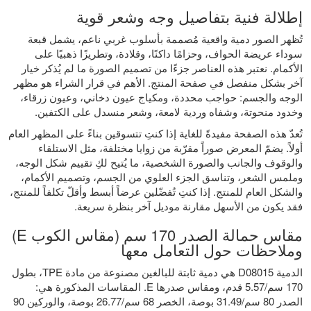
إطلالة فنية بتفاصيل وجه وشعر قوية
تُظهر الصور دمية واقعية مُصممة بأسلوب غربي ناعم، يشمل قبعة
سوداء عريضة الحواف، وحزامًا داكنًا، وقلادة، وتطريزًا ذهبيًا على
الأكمام. نعتبر هذه العناصر جزءًا من تصميم الصورة ما لم يُذكر خيار
آخر بشكل منفصل في صفحة المنتج. الأهم في قرار الشراء هو مظهر
الوجه والجسم: حواجب محددة، ومكياج عيون دخاني، وعيون زرقاء،
وخدود منحوتة، وشفاه وردية لامعة، وشعر منسدل على الكتفين.
تُعدّ هذه الصفحة مفيدةً للغاية إذا كنتِ تتسوقين بناءً على المظهر العام
أولاً. يضمّ المعرض صوراً مقرّبة من زوايا مختلفة، مثل الاستلقاء
والوقوف والجانب والصورة الشخصية، ما يُتيح لكِ تقييم شكل الوجه،
وملمس الشعر، وتناسق الجزء العلوي من الجسم، وتصميم الأكمام،
والشكل العام للمنتج. إذا كنتِ تُفضّلين عرضاً أبسط وأقلّ تكلفاً للمنتج،
فقد يكون من الأسهل مقارنة موديل آخر بنظرة سريعة.
مقاس حمالة الصدر 170 سم (مقاس الكوب E)
وملاحظات حول التعامل معها
الدمية D08015 هي دمية ثابتة للبالغين مصنوعة من مادة TPE، بطول
170 سم/5.57 قدم، ومقاس صدرها E. المقاسات المذكورة هي:
الصدر 80 سم/31.49 بوصة، الخصر 68 سم/26.77 بوصة، والوركين 90