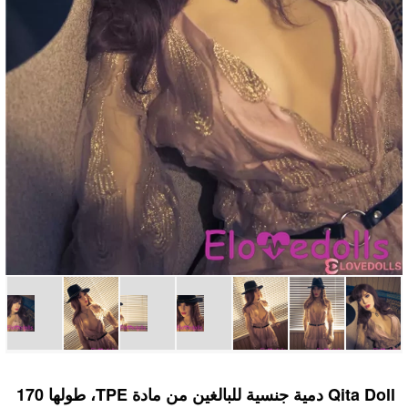
Qita Doll دمية جنسية للبالغين من مادة TPE، طولها 170