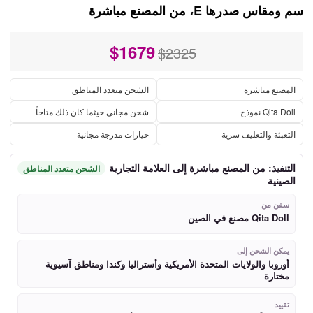
سم ومقاس صدرها E، من المصنع مباشرة
$
1679
$2325
المصنع مباشرة
الشحن متعدد المناطق
Qita Doll نموذج
شحن مجاني حيثما كان ذلك متاحاً
التعبئة والتغليف سرية
خيارات مدرجة مجانية
التنفيذ: من المصنع مباشرة إلى العلامة التجارية
الشحن متعدد المناطق
الصينية
سفن من
Qita Doll مصنع في الصين
يمكن الشحن إلى
أوروبا والولايات المتحدة الأمريكية وأستراليا وكندا ومناطق آسيوية
مختارة
تقييد