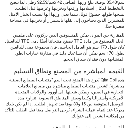
سم/35.43 بوصة. يبلغ وزنها الصافي 42 كجم/92.59 رطل، لذا ننصح
بالتخطيط لمكان استلامها ورفعها وتخزينها وعرضها قبل الطلب.
يمنحها طولها حضورًا قويًا، بينما يعني وزنها أنها ليست الخيار الأمثل
للمشترين الذين يحتاجون إلى نقلها باستمرار أو تخزينها في مساحة
صغيرة جدًا.
للمقارنة بين المواد، يمكن للمتسوقين الذين يركزون على ملمس
الجلد المصنوع من مادة TPE تصفح منتجاتنا أيضًا
دمى TPE للبالغين
إذا
كان طول 170 سم هو العامل الحاسم، فإن
مجموعة دمى للبالغين
بطول 170 سم
يمكن أن يساعدك ذلك في مقارنة خيارات الطول
المتشابهة دون فقدان سياق الحجم.
القيمة المباشرة من المصنع ونطاق التسليم
هذه Qita Doll يُدرج هذا المنتج تحت اسم "منتجات المصانع الصينية
مباشرة". تُشحن منتجات المصانع مباشرة من مصانع العلامات
التجارية في الصين، ويمكن شحنها إلى أوروبا والولايات المتحدة
الأمريكية وأستراليا وكندا وبعض المناطق الآسيوية. تتراوح مدة
التوصيل المتوقعة بين 15 و30 يومًا بعد تجهيز الطلب. إذا لم يكن بلدك
مدرجًا عند إتمام عملية الشراء، يُرجى التواصل معنا قبل الطلب للتأكد
من إمكانية الشحن إلى عنوانك.
القيمة المضمنة ونقاط الدفع