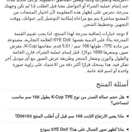
عند إتمام عملية الشراء أو التواصل معنا قبل الطلب إذا لم تكن وجهتك
مدرجة. نحرص على إظهار هذه المعلومة لأن اختيار المنتجات من
المصنع مباشرةً يتم مع مراعاة إمكانية التوصيل إلى عنوانك، ووقت
التجهيز، وتخطيط الشحن.
لا توجد خيارات إضافية مدرجة لهذا المنتج، لذا يجب تقييم القيمة
المدرجة بناءً على الدمية نفسها: 6YE Doll العلامة التجارية، مصنوعة
من مادة TPE، طولها 168 سم / 5.51 قدم، مقاسها K-Cup، معرض
صور، وسعرها 1699 دولارًا. قبل إتمام عملية الشراء، قارن الخامة
والطول والوزن وشعار المتجر وطريقة عرض الصور مع أي موديل آخر
تفكر فيه. هذا يمنحك قرارًا أكثر دقة من الاعتماد على زاوية صورة
واحدة أو اسم فئة عامة.
أسئلة المنتج
هل حجم حمالة الصدر من نوع K-Cup TPE بطول 168 سم مناسب
لمساحتي؟
ماذا يعني الارتفاع الثابت 168 سم قبل أن أطلب المنتج D06163؟
ماذا تُظهر صور الجمال على هذا؟ 6YE Doll نموذج