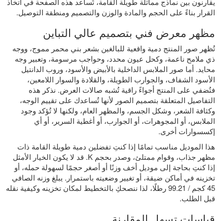
يقارنون بين نماذج مماثلة طويلة القامة، تُساعد هذه الصفحة في اتخاذ
القرار بناءً على الحجم والمادة والوزن والتصميم ومنطقة التوصيل.
مظهر معرض فني بتصميم عالي التباين
تُظهر صور المنتج دمية واقعية للبالغين بشعر بني محمر مموج، ووجه
ذي ملامح ناعمة، وكحل عيون محدد، وحواجب مرسومة، وتعبير وجه
محايد. أما صور الملابس الداخلية بالأبيض والأسود، وروب الدانتيل
الأسود الشفاف، والجوارب الطويلة، والقلادة والسوار اللامعين،
فتُضفي على المنتج أجواءً راقية تُشبه صالات العرض. نذكر هذه
التفاصيل المتعلقة بتصميم الصور لأنها تُساعدك على تقييم الوجه،
وكثافة الشعر، وشكل الجسم، والمظهر العام، ولكنها لا تُؤكد وجود
الملابس، أو المجوهرات، أو الجوارب، أو أغطية السرير، أو أي
إكسسوارات أخرى.
هذا الموديل مناسب تمامًا إذا كنتِ تفضلين دمية طويلة القامة ذات
مظهر جذاب، وقوام ممتلئ، وصدر بحجم K. قد لا يكون الخيار الأمثل
إذا كنتِ بحاجة إلى موديل أخف وزنًا أو أصغر حجمًا لسهولة حمله، أو
تخزينه في أماكن ضيقة، أو تغيير وضعيته باستمرار. يبلغ وزنه الصافي
45 كجم / 99.21 رطلًا، لذا ننصحكِ بالتخطيط لمكان تخزينه وكيفية نقله
قبل الطلب.
قياسات تسهل المقارنة