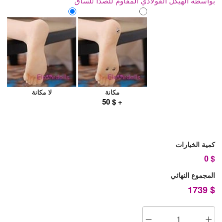
بواسطة الهيكل الفولاذي المقاوم للصدأ للساق
مكانة
لا مكانة
+ $ 50
كمية الخيارات
0
$
المجموع النهائي
1739
$