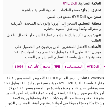
العلامة التجارية:
6YE Doll
تحقيق، إنجاز:
مصنع العلامات التجارية الصينية مباشرة
سفن من:
6YE Doll مصنع في الصين
منطقة التسليم:
الشحن إلى أوروبا والولايات المتحدة الأمريكية
وأستراليا وكندا ومناطق آسيوية مختارة
تقييد:
يرجى تأكيد بلدك عند إتمام عملية الشراء أو الاتصال بنا قبل
الطلب
الأهداف:
الأفضل للمشترين الذين يرغبون في الحصول على
موديل TPE طويل القامة بطول 168 سم مع تناسبات K-Cup
منحنية وتفاصيل واضحة للتسليم المباشر من المصنع.
6YE Doll
المصنع مباشرة
TPE
٨ سم
كأس كي
$1699
At Elovedollsاخترنا رمز المنتج D06163 لأنه يوفر للمتسوقين نقطة
مقارنة واضحة للغاية: 6YE Doll دمية جنسية من مادة TPE بطول 168
سم ومقاس صدر K، متوفرة مباشرة من المصنع بسعر 1699 دولارًا
أمريكيًا، مع صور سهلة القراءة قبل إتمام عملية الشراء. تُظهر الصور
بشرة فاتحة، وجسمًا ممتلئًا، ومكياجًا ناعمًا، وشفاهًا وردية لامعة،
وشعرًا بنيًا محمرًا مموجًا في أجواء غرفة نوم أنيقة. للمشترين الذين