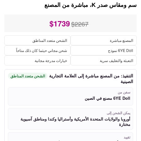
سم ومقاس صدر K، مباشرة من المصنع
$
1739
$2267
المصنع مباشرة
الشحن متعدد المناطق
6YE Doll نموذج
شحن مجاني حيثما كان ذلك متاحاً
التعبئة والتغليف سرية
خيارات مدرجة مجانية
التنفيذ: من المصنع مباشرة إلى العلامة التجارية
الشحن متعدد المناطق
الصينية
سفن من
6YE Doll مصنع في الصين
يمكن الشحن إلى
أوروبا والولايات المتحدة الأمريكية وأستراليا وكندا ومناطق آسيوية
مختارة
تقييد