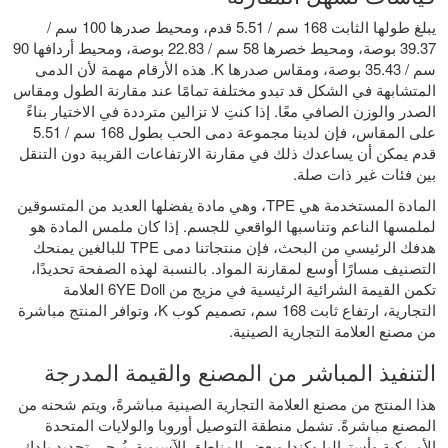
يبلغ طولها الثابت 168 سم / 5.51 قدم، ومحيط صدرها 100 سم /
39.37 بوصة، ومحيط خصرها 58 سم / 22.83 بوصة، ومحيط أردافها 90
سم / 35.43 بوصة، ومقاس صدرها K. هذه الأرقام مهمة لأن الدمى
المتشابهة في الشكل قد تبدو مختلفة تمامًا عند مقارنة الطول ومقاس
الصدر والوزن الصافي معًا. إذا كنتِ لا تزالين مترددة في الاختيار بناءً
على المقاس، فإن لدينا
مجموعة دمى الحب بطول 168 سم / 5.51
قدم
يمكن أن يساعدك ذلك في مقارنة الارتفاعات القريبة دون التنقل
بين فئات غير ذات صلة.
المادة المستخدمة هي TPE، وهي مادة يفضلها العديد من المتسوقين
لملمسها الناعم وتناسبها الواقعي للجسم. إذا كان ملمس المادة هو
هدفك الرئيسي من البحث، فإن منتجاتنا
دمى TPE للبالغين
يمنحك
التصنيف مسارًا أوسع لمقارنة المواد. بالنسبة لهذه الصفحة تحديدًا،
تكمن القيمة الشرائية الرئيسية في مزيج من 6YE Doll العلامة
التجارية، ارتفاع ثابت 168 سم، تصميم كوب K، وتوافر المنتج مباشرة
من مصنع العلامة التجارية الصينية.
التنفيذ المباشر من المصنع والقيمة المدرجة
هذا المنتج من مصنع العلامة التجارية الصينية مباشرةً، ويتم شحنه من
المصنع مباشرةً. تشمل منطقة التوصيل أوروبا والولايات المتحدة
الأمريكية وأستراليا وكندا وبعض المناطق الآسيوية. يُرجى تحديد بلدك