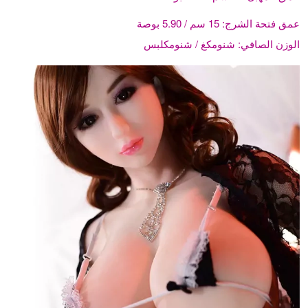
عمق فتحة الشرج:
15 سم / 5.90 بوصة
الوزن الصافي:
شنومكغ / شنومكلبس