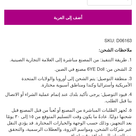
أضف إلى العربة
SKU: D06163
ملاحظات الشحن:
1. طريقة التنفيذ: من المصنع مباشرة إلى العلامة التجارية الصينية.
2. الشحن من: 6YE Doll مصنع في الصين.
3. منطقة التوصيل: يتم الشحن إلى أوروبا والولايات المتحدة
الأمريكية وأستراليا وكندا ومناطق آسيوية مختارة.
4. قيود التوصيل: يرجى تأكيد بلدك عند إتمام عملية الشراء أو الاتصال
بنا قبل الطلب.
٥. تُجهز الطلبات المباشرة من المصنع أو تُعبأ من قبل المصنع قبل
شحنها دوليًا. عادةً ما يكون وقت التسليم المتوقع من ١٥ إلى ٣٠ يومًا
بعد التجهيز، وذلك حسب الوجهة والخيارات المختارة. قد يؤدي النقل
عبر شركات الشحن، ومواسم الذروة، والعطلات الرسمية، والتحقق
من العنوان إلى إضافة وقت إضافي.