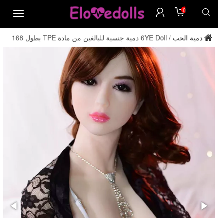
0
menu
دمية الحب
6YE Doll دمية جنسية للبالغين من مادة TPE بطول 168
/
سم ومقاس صدر K، مباشرة من المصنع