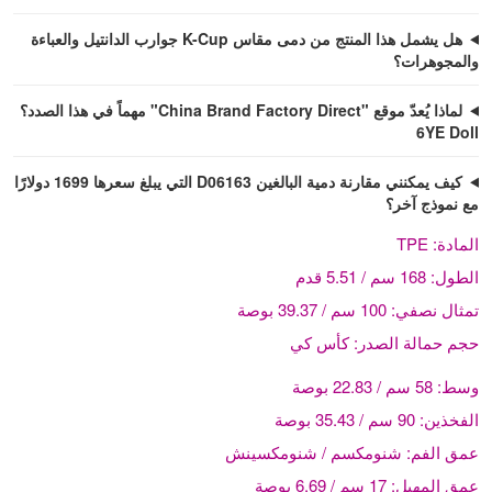
هل يشمل هذا المنتج من دمى مقاس K-Cup جوارب الدانتيل والعباءة
والمجوهرات؟
لماذا يُعدّ موقع "China Brand Factory Direct" مهماً في هذا الصدد؟
6YE Doll
كيف يمكنني مقارنة دمية البالغين D06163 التي يبلغ سعرها 1699 دولارًا
مع نموذج آخر؟
المادة:
TPE
الطول:
168 سم / 5.51 قدم
تمثال نصفي:
100 سم / 39.37 بوصة
حجم حمالة الصدر:
كأس كي
وسط:
58 سم / 22.83 بوصة
الفخذين:
90 سم / 35.43 بوصة
عمق الفم:
شنومكسم / شنومكسينش
عمق المهبل:
17 سم / 6.69 بوصة