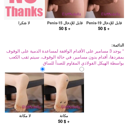
قابل للإدخال Penis-19
قابل للإدخال Penis-15
لا شكرا
+ $ 50
+ $ 50
الدائمة:
* يوجد 3 مسامير على الأقدام الواقفة لمساعدة الدمية على الوقوف
بمفردها، أقدام بدون مسامير، في حالة الوقوف، سيتم ثقب الكعب
بواسطة الهيكل الفولاذي المقاوم للصدأ للساق
مكانة
لا مكانة
+ $ 50