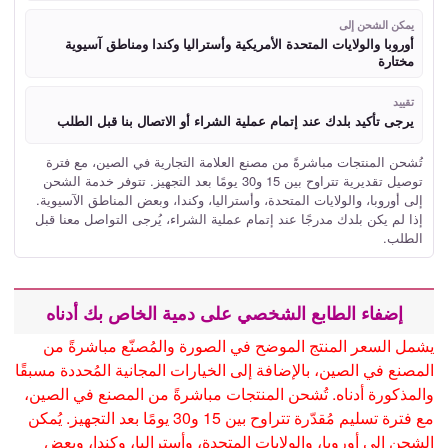
يمكن الشحن إلى
أوروبا والولايات المتحدة الأمريكية وأستراليا وكندا ومناطق آسيوية
مختارة
تقييد
يرجى تأكيد بلدك عند إتمام عملية الشراء أو الاتصال بنا قبل الطلب
تُشحن المنتجات مباشرةً من مصنع العلامة التجارية في الصين، مع فترة
توصيل تقديرية تتراوح بين 15 و30 يومًا بعد التجهيز. تتوفر خدمة الشحن
إلى أوروبا، والولايات المتحدة، وأستراليا، وكندا، وبعض المناطق الآسيوية.
إذا لم يكن بلدك مدرجًا عند إتمام عملية الشراء، يُرجى التواصل معنا قبل
الطلب.
إضفاء الطابع الشخصي على دمية الخاص بك أدناه
يشمل السعر المنتج الموضح في الصورة والمُصنّع مباشرةً من
المصنع في الصين، بالإضافة إلى الخيارات المجانية المُحددة مسبقًا
والمذكورة أدناه. تُشحن المنتجات مباشرةً من المصنع في الصين،
مع فترة تسليم مُقدّرة تتراوح بين 15 و30 يومًا بعد التجهيز. يُمكن
الشحن إلى أوروبا، والولايات المتحدة، وأستراليا، وكندا، وبعض