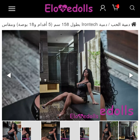
0
menu
دمية الحب
دمية Irontech بطول 158 سم (5 أقدام و18 بوصة) ومقاس
/
صدر H، مصنوعة من مادة TPE، دمية للبالغين، مباشرة من المصنع