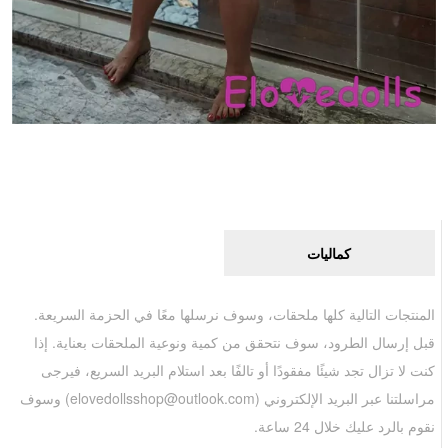
كماليات
المنتجات التالية كلها ملحقات، وسوف نرسلها معًا في الحزمة السريعة.
قبل إرسال الطرود، سوف نتحقق من كمية ونوعية الملحقات بعناية. إذا
كنت لا تزال تجد شيئًا مفقودًا أو تالفًا بعد استلام البريد السريع، فيرجى
مراسلتنا عبر البريد الإلكتروني (
elovedollsshop@outlook.com
) وسوف
نقوم بالرد عليك خلال 24 ساعة.