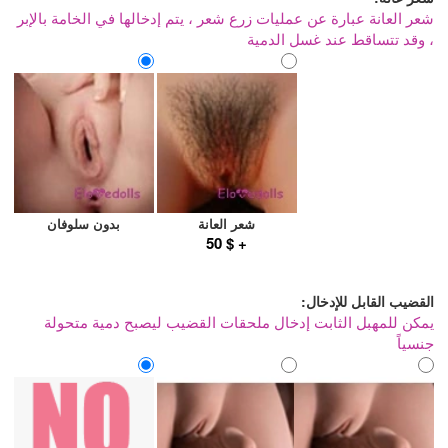
شعر العانة عبارة عن عمليات زرع شعر ، يتم إدخالها في الخامة بالإبر
، وقد تتساقط عند غسل الدمية
شعر العانة
بدون سلوفان
+ $ 50
القضيب القابل للإدخال:
يمكن للمهبل الثابت إدخال ملحقات القضيب ليصبح دمية متحولة
جنسياً