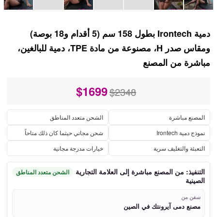
دمية Irontech بطول 158 سم (5 أقدام و18 بوصة)
ومقاس صدر H، مصنوعة من مادة TPE، دمية للبالغين،
مباشرة من المصنع
$
1699
$2348
المصنع مباشرة
الشحن متعدد المناطق
نموذج دمية Irontech
شحن مجاني حيثما كان ذلك متاحاً
التعبئة والتغليف سرية
خيارات مدرجة مجانية
التنفيذ: من المصنع مباشرة إلى العلامة التجارية
الشحن متعدد المناطق
الصينية
سفن من
مصنع دمى آيرونتك في الصين