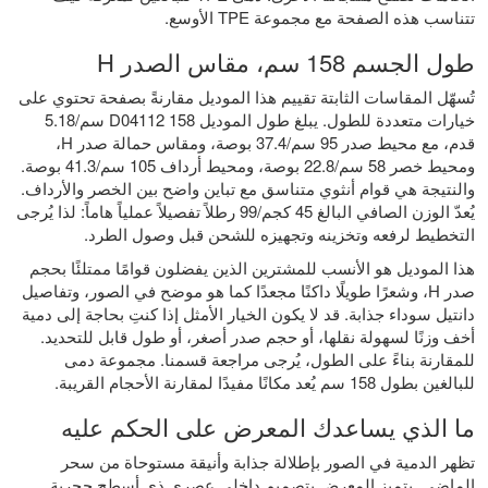
تتناسب هذه الصفحة مع مجموعة TPE الأوسع.
طول الجسم 158 سم، مقاس الصدر H
تُسهّل المقاسات الثابتة تقييم هذا الموديل مقارنةً بصفحة تحتوي على
خيارات متعددة للطول. يبلغ طول الموديل D04112 158 سم/5.18
قدم، مع محيط صدر 95 سم/37.4 بوصة، ومقاس حمالة صدر H،
ومحيط خصر 58 سم/22.8 بوصة، ومحيط أرداف 105 سم/41.3 بوصة.
والنتيجة هي قوام أنثوي متناسق مع تباين واضح بين الخصر والأرداف.
يُعدّ الوزن الصافي البالغ 45 كجم/99 رطلاً تفصيلاً عملياً هاماً: لذا يُرجى
التخطيط لرفعه وتخزينه وتجهيزه للشحن قبل وصول الطرد.
هذا الموديل هو الأنسب للمشترين الذين يفضلون قوامًا ممتلئًا بحجم
صدر H، وشعرًا طويلًا داكنًا مجعدًا كما هو موضح في الصور، وتفاصيل
دانتيل سوداء جذابة. قد لا يكون الخيار الأمثل إذا كنتِ بحاجة إلى دمية
أخف وزنًا لسهولة نقلها، أو حجم صدر أصغر، أو طول قابل للتحديد.
للمقارنة بناءً على الطول، يُرجى مراجعة قسمنا.
مجموعة دمى
للبالغين بطول 158 سم
يُعد مكانًا مفيدًا لمقارنة الأحجام القريبة.
ما الذي يساعدك المعرض على الحكم عليه
تظهر الدمية في الصور بإطلالة جذابة وأنيقة مستوحاة من سحر
الماضي. يتميز المعرض بتصميم داخلي عصري ذي أسطح حجرية