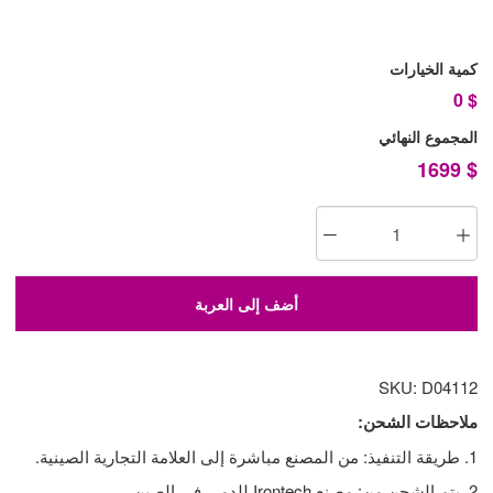
كمية الخيارات
0
$
المجموع النهائي
1699
$
أضف إلى العربة
SKU: D04112
ملاحظات الشحن:
1. طريقة التنفيذ: من المصنع مباشرة إلى العلامة التجارية الصينية.
2. يتم الشحن من: مصنع Irontech للدمى في الصين.