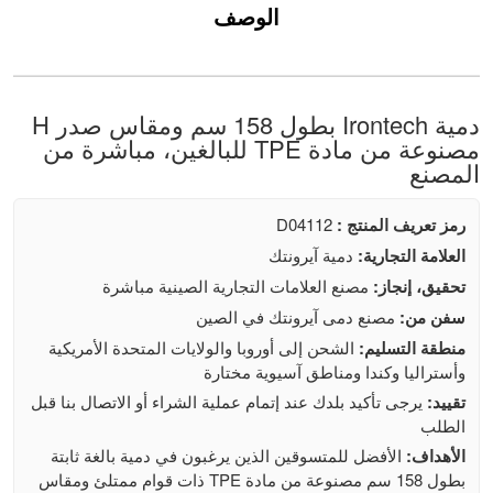
الوصف
دمية Irontech بطول 158 سم ومقاس صدر H
مصنوعة من مادة TPE للبالغين، مباشرة من
المصنع
رمز تعريف المنتج :
D04112
العلامة التجارية:
دمية آيرونتك
تحقيق، إنجاز:
مصنع العلامات التجارية الصينية مباشرة
سفن من:
مصنع دمى آيرونتك في الصين
منطقة التسليم:
الشحن إلى أوروبا والولايات المتحدة الأمريكية
وأستراليا وكندا ومناطق آسيوية مختارة
تقييد:
يرجى تأكيد بلدك عند إتمام عملية الشراء أو الاتصال بنا قبل
الطلب
الأهداف:
الأفضل للمتسوقين الذين يرغبون في دمية بالغة ثابتة
بطول 158 سم مصنوعة من مادة TPE ذات قوام ممتلئ ومقاس