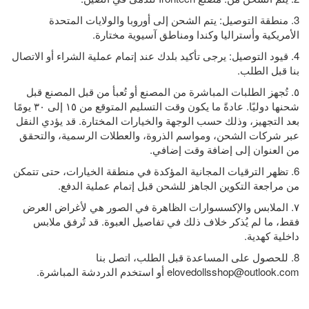
3. منطقة التوصيل: يتم الشحن إلى أوروبا والولايات المتحدة
الأمريكية وأستراليا وكندا ومناطق آسيوية مختارة.
4. قيود التوصيل: يرجى تأكيد بلدك عند إتمام عملية الشراء أو الاتصال
بنا قبل الطلب.
٥. تُجهز الطلبات المباشرة من المصنع أو تُعبأ من قبل المصنع قبل
شحنها دوليًا. عادةً ما يكون وقت التسليم المتوقع من ١٥ إلى ٣٠ يومًا
بعد التجهيز، وذلك حسب الوجهة والخيارات المختارة. قد يؤدي النقل
عبر شركات الشحن، ومواسم الذروة، والعطلات الرسمية، والتحقق
من العنوان إلى إضافة وقت إضافي.
6. تظهر الترقيات المجانية المؤكدة في منطقة الخيارات، حتى تتمكن
من مراجعة التكوين الجاهز للشحن قبل إتمام عملية الدفع.
٧. الملابس والإكسسوارات الظاهرة في الصور هي لأغراض العرض
فقط، ما لم يُذكر خلاف ذلك في تفاصيل العبوة. قد تُرفق ملابس
داخلية كهدية.
8. للحصول على المساعدة قبل الطلب، اتصل بنا
elovedollsshop@outlook.com
أو استخدم الدردشة المباشرة.