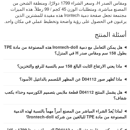
ومقاس الصدر H، وسعر الشراء 1799 دولارًا، ومنطقة الشحن من
المصنع مباشرة، ومتطلبات الوزن 45 كجم / 99 رطلاً. هذه الميزات
مجتمعة تجعل صفحة دمية Irontech هذه مفيدة للمشترين الذين
يرغبون في الحصول على رؤية واضحة وتخطيط عملي في مكان واحد.
أسئلة المنتج
هل يمكن التعامل مع دمية Irontech-doll هذه المصنوعة من مادة TPE
بطول 158 سم ومقاس صدر H في المنزل؟
ماذا يعني الارتفاع الثابت البالغ 158 سم بالنسبة للرفع والتخزين؟
ماذا تُظهر صور D04112 عن المظهر المُصمم بالدانتيل الأسود؟
هل يشمل المنتج D04112 قطعة ملابس بتصميم الكورسيه وحذاء بكعب
شفاف؟
لماذا يُعدّ الشراء المباشر من المصنع أمراً مهماً بالنسبة لهذه الدمية
المصنوعة من مادة TPE للبالغين من شركة Irontech-doll؟
كيف يمكنني مقارنة هذه الدمية D04112 التي يبلغ سعرها 1799 دولارًا