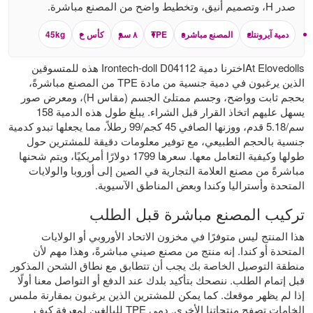
صدر H، وتصميم أنيق، وتخطيط واضح من المصنع مباشرة.
دمية آيرونتك
المصنع مباشرة
TPE
٨ سم
كأس ح
45kg
At Elovedollsاخترنا دمية Irontech-doll D04112 هذه للمتسوقين
الذين يرغبون في دمية جنسية من مادة TPE من المصنع مباشرةً،
بحجم ثابت وواضح، وجسم ممتلئ الجسم (مقاس H)، ومعرض صور
يسهل عليهم اتخاذ القرار قبل الشراء. يبلغ طول هذه الدمية 158
سم/5.18 قدم، ووزنها الصافي 45 كجم/99 رطلاً، مما يجعلها تبدو كدمية
جنسية بالحجم الطبيعي، مع توفير معلومات دقيقة للمشترين حول
طولها وكيفية التعامل معها. سعرها 1799 دولارًا أمريكيًا، ويتم شحنها
مباشرةً من مصنع العلامة التجارية في الصين إلى أوروبا والولايات
المتحدة وأستراليا وكندا وبعض المناطق الآسيوية.
تركيب المصنع مباشرة قبل الطلب
هذا المنتج ليس متوفرًا في مخزون الاتحاد الأوروبي أو الولايات
المتحدة أو كندا. إنه منتج من مصنع صيني مباشرةً، وهذا مهم لأن
منطقة التوصيل الخاصة بك يجب أن تتطابق مع نطاق الشحن المذكور
قبل إتمام الطلب. ننصحك بتأكيد بلدك عند الدفع أو التواصل معنا أولًا
إذا لم يظهر موقعك. كما يمكن للمشترين الذين يرغبون بمقارنة ملمس
الخامات تصفح منتجاتنا الأخرى.
دمى TPE للبالغين
لمعرفة كيف