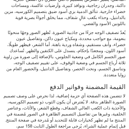
داكنة، وجدران زجاجية، ونوافذ كبيرة، وأرضيات عاكسة، ومساحات
خضراء خارجية. تتألق الدمية بزي أسود ضيق بتصميم الكورسيه، مزين
بالدانتيل، وحذاء بكعب عالٍ شفاف، مما يخلق أجواءً بصرية قوية
باللونين الأسود والفضي.
يُعدّ تصفيف الوجه جزءًا من جاذبية الصورة. تُظهر الصور وجهًا منحوتًا
بنعومة، مع حواجب محددة، ومكياج عيون داكن، وتفاصيل عيون
خضراء، وأنف مستقيم، وشفاه وردية باهتة. أما الشعر، فيظهر طويلًا،
أسود اللون، ومجعدًا بإحكام، ينسدل على الكتفين والظهر. تُساعدك
صور الجسم الكامل في وضعية الجلوس، بالإضافة إلى صورة من زاوية
ثلاثة أرباع الجسم في وضعية الوقوف، على تقييم تصفيف الوجه،
وتناسق الجسم، ونحت الخصر، وتفاصيل الدانتيل، والحضور العام من
زوايا متعددة.
القيمة المضمنة وفواتير الدفع
لا تتضمن هذه الصفحة أي حزمة إضافية، لذا نحرص على وصف تصميم
الصورة الظاهر بدقة. لا يُفترض أن يكون الثوب ذو تصميم الكورسيه،
والأحذية ذات الكعب العالي الشفاف، وقطع الشعر، والأثاث، وعناصر
الخلفية، وغيرها من تفاصيل التصميم الظاهرة في الصور مُضمنة في
المنتج ما لم تظهر كخيارات قابلة للتحديد أو مُدرجة في صفحة المنتج.
قبل إتمام عملية الشراء، يُرجى مراجعة الطول الثابت 158 سم،